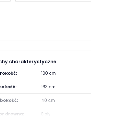
chy charakterystyczne
rokość:
100 cm
okość:
163 cm
bokość:
40 cm
or drewna:
Biały
ść szuflad:
1