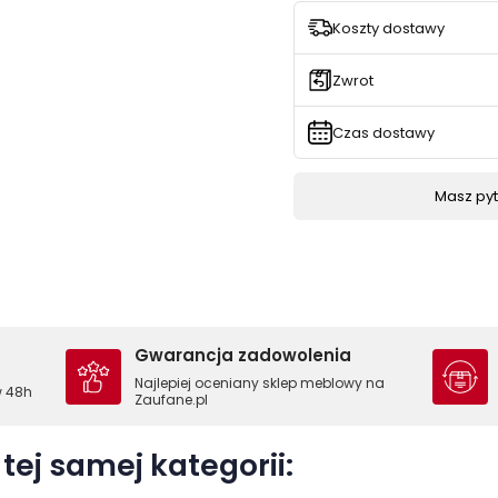
Koszty dostawy
Zwrot
Czas dostawy
Masz pyta
Gwarancja zadowolenia
Najlepiej oceniany sklep meblowy na
w 48h
Zaufane.pl
tej samej kategorii: