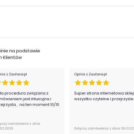
Ilo
Ilo
Wyk
Ośw
inie na podstawie
e
 Klientów
Mon
nia z Zaufane.pl
Opinia z Zaufane.pl
koju młodzieżowego
Styl
Pok
ła procedura związana z
Super strona internetowa skle
mówieniem jest intuicyjna i
wszystko czytelne i przejrzyste
zejrzysta... na ten moment 10/10
Typ
Kol
yczy zamówienia z dnia
.02.2025
Dotyczy zamówienia z dnia 06.01.2