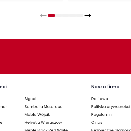
apakowana w paczkach wraz z instrukcją obsługi do
nci
Nasza firma
Signal
Dostawa
lmar
Sembella Materace
Polityka prywatności
Meble Wójcik
Regulamin
te
Helvetia Wieruszów
O nas
Meble Black Red White
Bezpieczne płatnośc