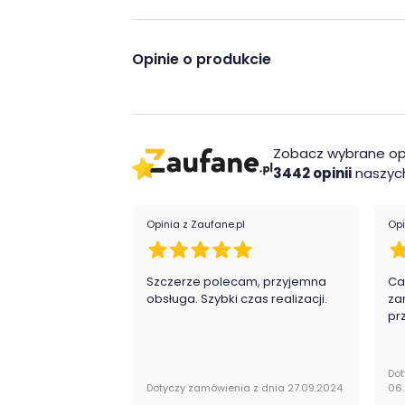
Buk Ipsen DR3274
Biały Alpejski D8685
Opinie o produkcie
Szary Jasny U2653
Grafit U1257
Zobacz wybrane op
Cechy charakterystyczn
3442 opinii
naszych
- obrzeże ABS
Opinia z Zaufane.pl
Opi
- funkcjonalna i nowoczesna szafka do po
- duża powierzchnia do przechowywania
Szczerze polecam, przyjemna
Ca
obsługa. Szybki czas realizacji.
za
Wykonanie
pr
- Płyta meblowa
Dot
Montaż
Dotyczy zamówienia z dnia 27.09.2024
06