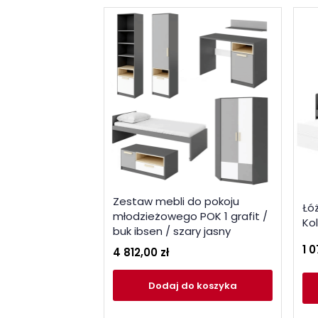
Zestaw mebli do pokoju
Łó
młodzieżowego POK 1 grafit /
Ko
buk ibsen / szary jasny
1 0
4 812,00 zł
Dodaj
do koszyka