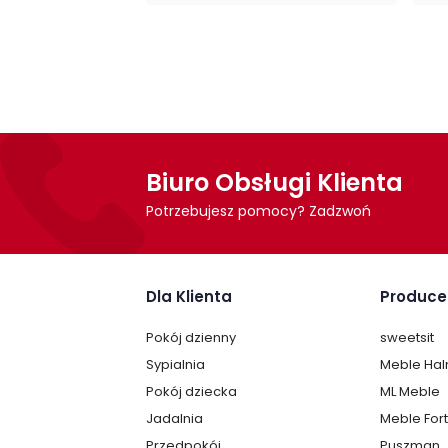
Szafka Pok firmy Lenart jest oryginalnie z
samodzielnego montażu.
Biuro Obsługi Klienta
Potrzebujesz pomocy? Zadzwoń
Dla Klienta
Produce
Pokój dzienny
sweetsit
Sypialnia
Meble Ha
Pokój dziecka
ML Meble
Jadalnia
Meble For
Przedpokój
Puszman