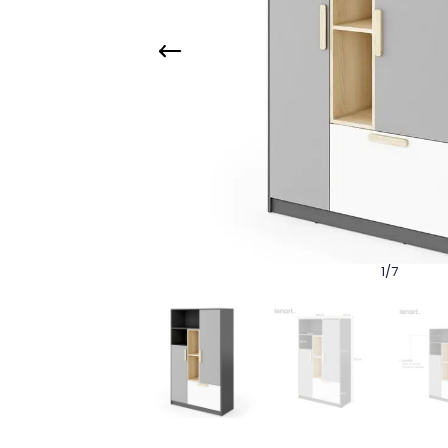
1
/
7