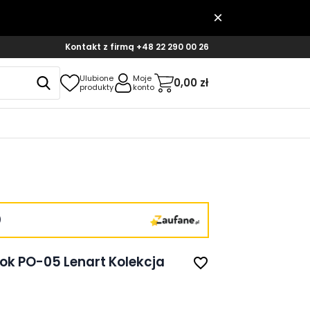
Kontakt z firmą
+48 22 290 00 26
Ulubione
Moje
0,00 zł
produkty
konto
)
ok PO-05 Lenart Kolekcja
favorite_border