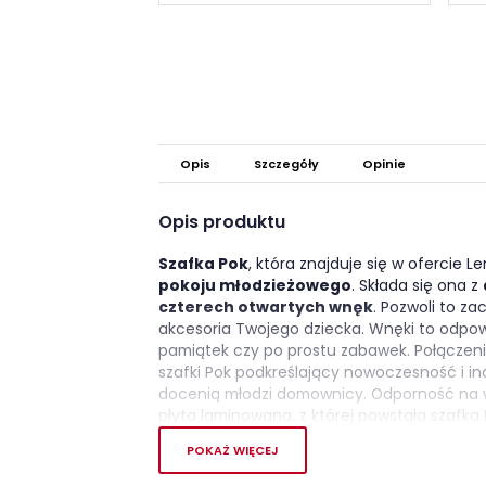
Opis
Szczegóły
Opinie
Opis produktu
Szafka Pok
, która znajduje się w ofercie L
pokoju
młodzieżowego
. Składa się ona z
czterech otwartych wnęk
. Pozwoli to z
akcesoria Twojego dziecka. Wnęki to odpow
pamiątek czy po prostu zabawek. Połączeni
szafki Pok podkreślający nowoczesność i in
docenią młodzi domownicy. Odporność na ws
płyta laminowana, z której powstała szafka 
POKAŻ WIĘCEJ
Wybarwienie zastosowane w kolekcji POK: