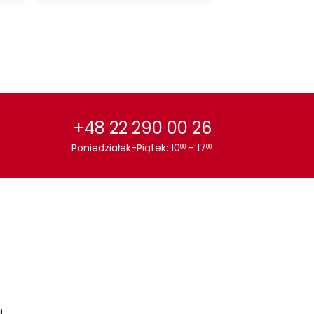
Grafitowy
Szary
Wielokolorowy
+48 22 290 00 26
Poniedziałek-Piątek: 10
- 17
00
00
i