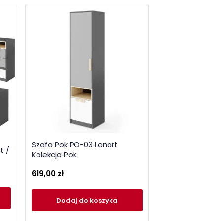
Zestaw mebli d
Szafa Pok PO-03 Lenart
t /
młodzieżowego 
Kolekcja Pok
buk ibsen / szar
619,00 zł
5 482,00 zł
Dodaj
do
Dodaj
do koszyka