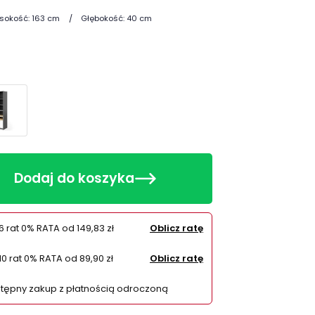
sokość:
163 cm
Głębokość:
40 cm
Dodaj do koszyka
6 rat 0% RATA od
149,83 zł
Oblicz ratę
10 rat 0% RATA od
89,90 zł
Oblicz ratę
tępny zakup z płatnością odroczoną