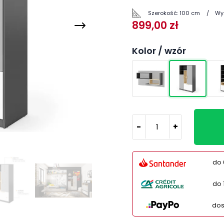
Szerokość:
100 cm
Wy
899,00 zł
Kolor / wzór
-
+
do 
do 
dos