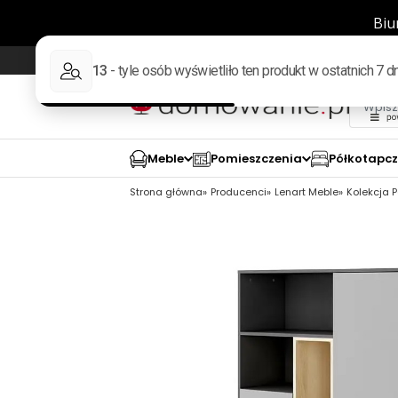
Wysyłka w 48h
98% pozytywnych opinii wed
Meble
Pomieszczenia
Półkotapc
Strona główna
Producenci
Lenart Meble
Kolekcja 