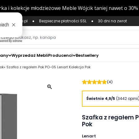
ług Zaufane.pl
Bezpieczne płatności SSL
30 dni na zwrot
zany
Wyprzedaż Mebli
Producenci
Bestsellery
Pok
Szafka z regałem Pok PO-05 Lenart Kolekcja Pok
(4)
zoom_in
Świetnie 4,9/5
(3442 opinii
Szafka z regałem P
Pok
Lenart