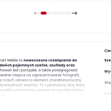
Ce
enart Meble to
nowoczesne rozwiązanie do
Sze
dwóch pojemnych szafek, szuflady oraz
achować ład i porządek, a także posegregować
Wys
iednie miejsce na zaprezentowanie fotografii,
e trzech odcieni to element charakterystyczny
Głę
dywidualność wnętrza. To z pewnością atut, który
zelkie uszkodzenia gwarantuje wysokiej jakości
Kol
Pok.
Ilo