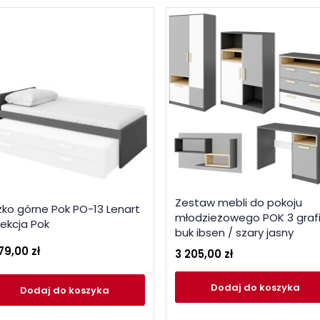
Zestaw mebli do pokoju
żko górne Pok PO-13 Lenart
młodzieżowego POK 3 grafi
lekcja Pok
buk ibsen / szary jasny
79,00 zł
3 205,00 zł
Dodaj
do koszyka
Dodaj
do koszyka