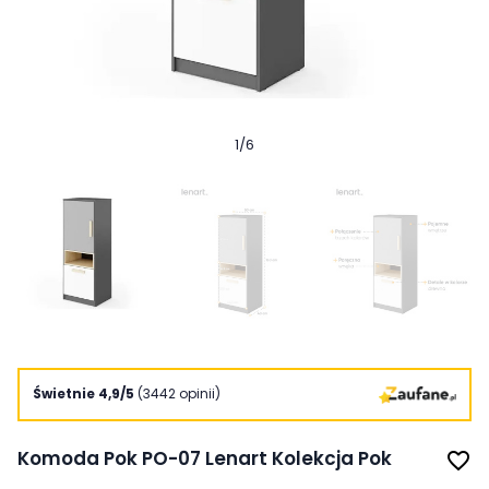
1
/
6
Świetnie 4,9/5
(3442 opinii)
Komoda Pok PO-07 Lenart Kolekcja Pok
favorite_border