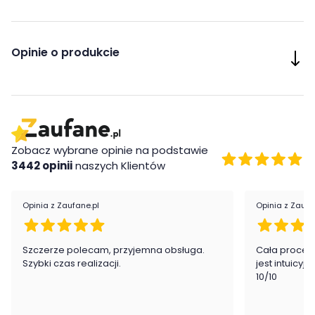
Wybarwienie zastosowane w kolekcji POK:
Buk Ipsen DR3274
Opinie o produkcie
Biały Alpejski D8685
Szary Jasny U2653
Grafit U1257
Zobacz wybrane opinie na podstawie
Cechy charakterystyczne
3442 opinii
naszych Klientów
- otwarta wnęka
Opinia z Zaufane.pl
Opinia z Zaufa
- szuflada na prowadnicach
- górne drzwi skrywają jedną półkę
Szczerze polecam, przyjemna obsługa.
Cała proced
Szybki czas realizacji.
jest intuicyj
- modna i funkcjonalna komoda do pokoju młodzieżowego
10/10
Wykonanie