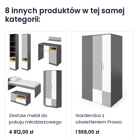
8 innych produktów w tej samej
kategorii:
Zestaw mebli do
Garderoba z
pokoju młodzieżowego
oświetleniem Prawa
POK 1 grafit / buk ibsen
Pok PO-00P Lenart
4 812,00 zł
1 559,00 zł
/ szary jasny
Kolekcja Pok