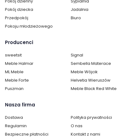
Cechy charakterystyczne
Pokój dzienny
Sypialnia
Pokój dziecka
Jadalnia
Szerokość:
50 cm
Przedpokój
Biuro
Pokoju młodzieżowego
Wysokość:
130 cm
Głębokość:
40 cm
Producenci
Kolor:
Biały
sweetsit
Signal
Meble Halmar
Sembella Materace
Ilość szuflad:
1
ML Meble
Meble Wójcik
Meble Forte
Helvetia Wieruszów
Ilość półek:
1
Puszman
Meble Black Red White
Ilość drzwi:
1
Nasza firma
Wykonanie:
laminat / folia
Dostawa
Polityka prywatności
Oświetlenie:
brak oświetlenia
Regulamin
O nas
Bezpieczne płatności
Kontakt z nami
Montaż:
do samodzielnego montażu