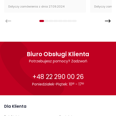
- Płyta meblowa
Dotyczy zamówienia z dnia 27.09.2024
Dotyczy zamów
Montaż
Komoda Pok firmy Lenart jest oryginalnie zapakowana w
paczkach wraz z instrukcją obsługi do samodzielnego
montażu.
Biuro Obsługi Klienta
Potrzebujesz pomocy? Zadzwoń
+48 22 290 00 26
Poniedziałek-Piątek: 10
- 17
00
00
Dla Klienta