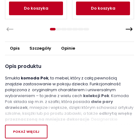
do koszyka
do koszyka
Opis
Szczegóły
Opinie
Opis produktu
Smukła
komoda Pok
, to mebel, który z całą pewnością
znajdzie zastosowanie w pokoju dziecka. Funkcjonalność
połączona z oryginalnym charakterem i uniwersalnym
wybarwieniem – to jedne z wielu cech
kolekcji Pok
. Komoda
Pok składa się m.in. z szafki, która posiada
dwie pary
drzwiczek
, mniejsze i większe, dzięki którym schowasz artykuły
szkolne, książki lub po prostu zabawki, a także
odkrytą wnękę
przeznaczoną na mniejsze dekoracje
. Designerskie
połączenie kolorów zachwyci domowników jak również i gości.
Wybierz komodę Pok i ciesz się dobrze zorganizowaną
POKAŻ WIĘCEJ
przestrzenią!