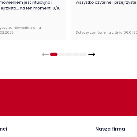
Kol
kiej oferty kolekcji Natural
mówieniem jest intuicyjna i
wszystko czytelne i przejrzyste
zejrzysta... na ten moment 10/10
yczy zamówienia z dnia
.02.2025
Dotyczy zamówienia z dnia 06.01.2
wana w paczkach wraz z instrukcją obsługi do
nci
Nasza firma