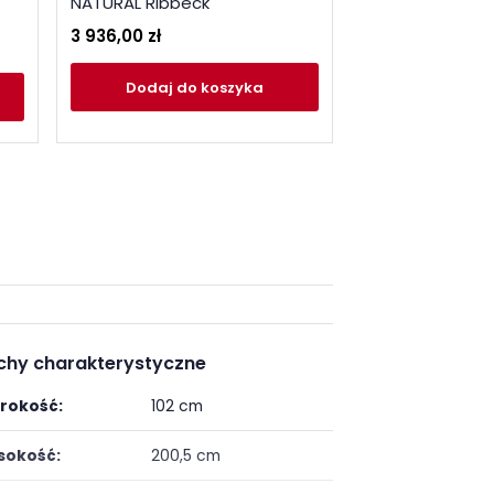
NATURAL Ribbeck
ribbeck
3 936,00 zł
150,00 zł
Dodaj
do koszyka
Dodaj
do
chy charakterystyczne
rokość:
102 cm
okość:
200,5 cm