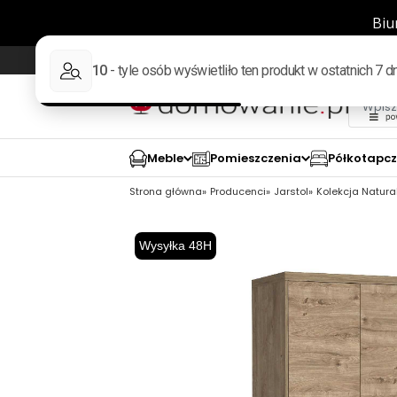
Wysyłka w 48h
98% pozytywnych opinii wed
Meble
Pomieszczenia
Półkotapc
Strona główna
Producenci
Jarstol
Kolekcja Natura
Wysyłka 48H