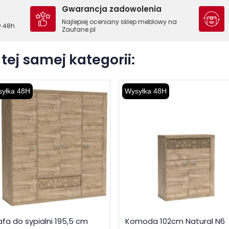
Gwarancja zadowolenia
Najlepiej oceniany sklep meblowy na
w 48h
Zaufane.pl
tej samej kategorii:
yłka 48H
Wysyłka 48H
afa do sypialni 195,5 cm
Komoda 102cm Natural N6