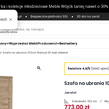
ług Zaufane.pl
Bezpieczne płatności SSL
30 dni na zwrot
zany
Wyprzedaż Mebli
Producenci
Bestsellery
l
Szafa na ubrania 102cm Natural N1 dąb ribbeck
zoom_in
Świetnie 4,9/5
(3442 opinii
Szafa na ubrania 1
Jarstol
Szerokość:
102 cm
Wy
773,00 zł