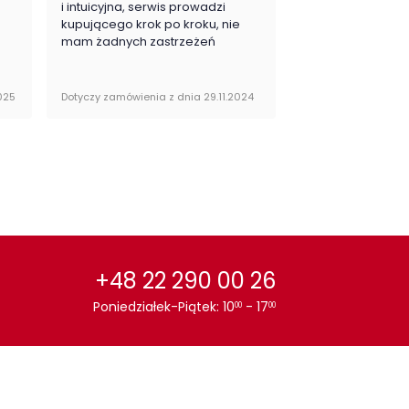
or / wzór :
Dąb
.
i intuicyjna, serwis prowadzi
zadowolona i pla
kupującego krok po kroku, nie
zakupy
mam żadnych zastrzeżeń
025
Dotyczy zamówienia z dnia 29.11.2024
Dotyczy zamówienia 
+48 22 290 00 26
Poniedziałek-Piątek: 10
- 17
00
00