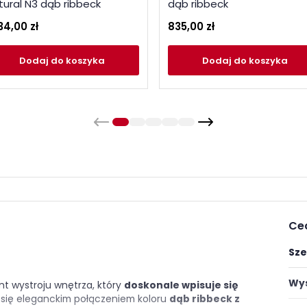
tural N3 dąb ribbeck
dąb ribbeck
34,00 zł
835,00 zł
Dodaj
do koszyka
Dodaj
do koszyka
Ce
Sze
Wys
nt wystroju wnętrza, który
doskonale wpisuje się
się eleganckim połączeniem koloru
dąb ribbeck z