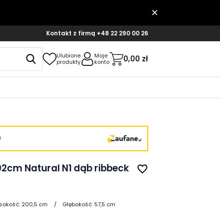
Kontakt z firmą
+48 22 290 00 26
Ulubione
Moje
0,00 zł
produkty
konto
)
02cm Natural N1 dąb ribbeck
favorite_border
sokość:
200,5 cm
Głębokość:
57,5 cm