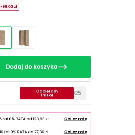
-96.00 zł
Dodaj do koszyka
Odbieram
********EWS2025
zniżkę
6 rat 0% RATA od
128,83 zł
Oblicz ratę
10 rat 0% RATA od
77,30 zł
Oblicz ratę