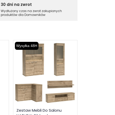
30 dni na zwrot
Wydłużony czas na zwrot zakupionych
produktów dla Domowników
Wysyłka 48H
Wysyłka 48H
Zestaw Mebli Do Salonu
Półka 120cm Nat