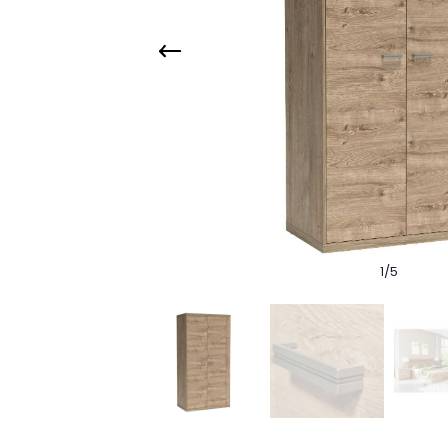
1
/
5