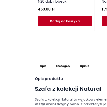
N20 dąb ribbeck
Na
453,00 zł
1 7
Dodaj
do koszyka
Opis
Szczegóły
Opinie
Opis produktu
Szafa z kolekcji Natural
Szafa z kolekcji Natural to wyjątkowy eleme
w styl aranżacyjny boho.
Charakteryzuje 