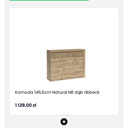
Kolor drewna:
dąb ribbeck
Ilość szuflad:
brak szuflad
Ilość drzwi:
1
Wykonanie:
laminat / folia
Montaż:
do samodzielnego montażu
Styl:
boho
Pokój:
Sypialnia
Komoda 146,5cm Natural N8 dąb ribbeck
Kategoria:
Szafki nocne
1 129,00 zł
Kolor / wzór :
Dąb