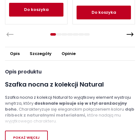
do koszyka
do koszyka
Opis
Szczegóły
Opinie
Opis produktu
Szafka nocna z kolekcji Natural
Szafka nocna z kolekcji Natural to wyjątkowy element wystroju
wnętrza, który
doskonale wpisuje się w styl aranżacyjny
boho.
Charakteryzuje się eleganckim połączeniem koloru
dąb
ribbeck z naturalnymi materiałami,
które nadają mu
wyjątkowego charakteru.
Meble z kolekcji Natural oferują szeroki wybór różnorodnych
POKAŻ WIĘCEJ
elementów, co pozwala stworzyć kompleksową aranżację