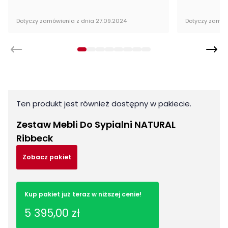
kolekcji Natural
Dotyczy zamówienia z dnia 27.09.2024
Dotyczy zamów
Wykonanie
płyta laminowana
obrzeża ABS
płyta HDF
metalowe uchwyty
Montaż
Ten produkt jest również dostępny w pakiecie.
Szafka firmy Jarstol jest oryginalnie zapakowana w paczkach
Zestaw Mebli Do Sypialni NATURAL
wraz z instrukcją obsługi do samodzielnego montażu.
Ribbeck
Cechy charakterystyczne
Zobacz pakiet
Szerokość:
57 cm
Kup pakiet już teraz w niższej cenie!
Wysokość:
51 cm
5 395,00 zł
Głębokość:
40,5 cm