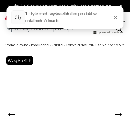
Strona główna
Producenci
Jarstol
Kolekcja Natural
Szafka nocna 57cm N
Wysyłka 48H