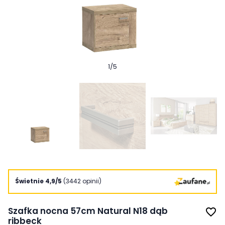
1
/
5
Świetnie 4,9/5
(3442 opinii)
Szafka nocna 57cm Natural N18 dąb
favorite_border
ribbeck