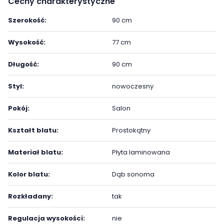
Cechy charakterystyczne
Szerokość:
90 cm
Wysokość:
77 cm
Długość:
90 cm
Styl:
nowoczesny
Pokój:
Salon
Kształt blatu:
Prostokątny
Materiał blatu:
Płyta laminowana
Kolor blatu:
Dąb sonoma
Rozkładany:
tak
Regulacja wysokości:
nie