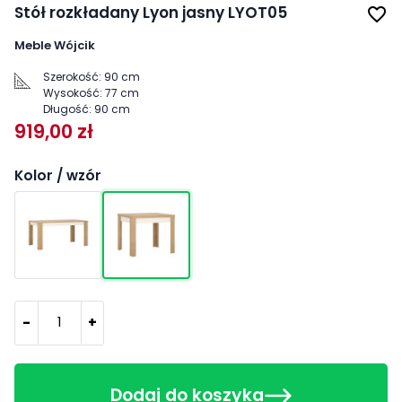
Stół rozkładany Lyon jasny LYOT05
favorite_border
Meble Wójcik
Szerokość:
90 cm
Wysokość:
77 cm
Długość:
90 cm
919,00 zł
Kolor / wzór
-
+
Dodaj do koszyka