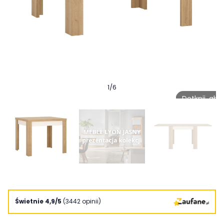
1
/
6
Dotknij, ab
Świetnie 4,9/5
(3442 opinii)