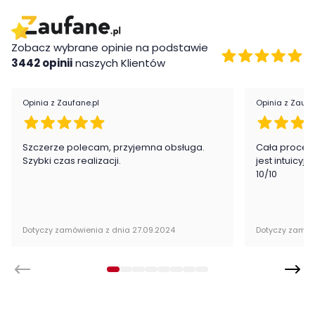
Zobacz wybrane opinie na podstawie
3442 opinii
naszych Klientów
Opinia z Zaufane.pl
Opinia z Zaufa
Szczerze polecam, przyjemna obsługa.
Cała proced
Szybki czas realizacji.
jest intuicyj
10/10
Dotyczy zamówienia z dnia 27.09.2024
Dotyczy zamów