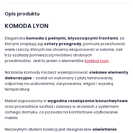
Opis produktu
KOMODA LYON
Elegancka
komoda z pełnymi, błyszczącymi frontami
, za
którymi znajdują się
cztery przegrody
, pomoże przechować
wiele rzeczy, których nie chcemy eksponować w salonie, zaś
trzy szuflady pomieszczą mnóstwo drobnych
przedmiotów. Jest to jeden z elementów
kolekcji Lyon
.
Na blacie komody możesz wyeksponować
ciekawe elementy
dekoracyjne
- został on wykonany z płyty laminowanej
odpornej na uszkodzenia, zarysowania, wilgoć i wysoką
temperaturę.
Mebel wyposażony w
wygodne rozwiązania bezuchwytowe
oraz prowadnice szuflad i zawiasy w drzwiach z systemem
cichego domyku, co pozwala na komfortowe użytkowanie
mebla.
Niezwykłym atutem kolekcji jest designerskie
oświetlenie