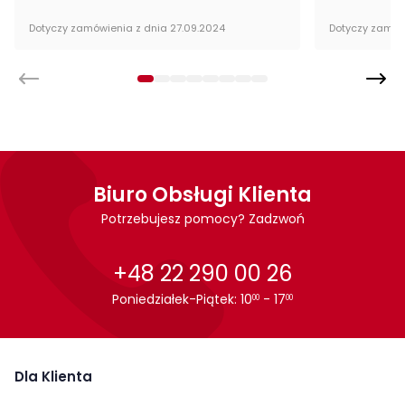
Dotyczy zamówienia z dnia 27.09.2024
Dotyczy zamów
Biuro Obsługi Klienta
Potrzebujesz pomocy? Zadzwoń
+48 22 290 00 26
Poniedziałek-Piątek: 10
- 17
00
00
Dla Klienta