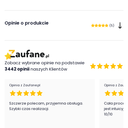
Opinie o produkcie
(5)
Zobacz wybrane opinie na podstawie
3442 opinii
naszych Klientów
Opinia z Zaufane.pl
Opinia z Zaufa
Szczerze polecam, przyjemna obsługa.
Cała proced
Szybki czas realizacji.
jest intuicyj
10/10