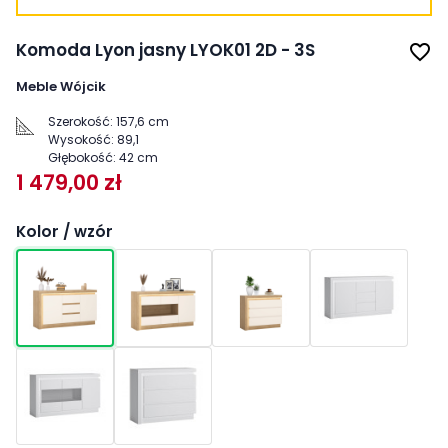
Komoda Lyon jasny LYOK01 2D - 3S
favorite_border
Meble Wójcik
Szerokość:
157,6 cm
Wysokość:
89,1
Głębokość:
42 cm
1 479,00 zł
Kolor / wzór