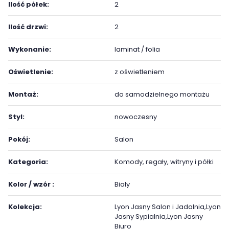
Ilość półek:
2
Ilość drzwi:
2
Wykonanie:
laminat / folia
Oświetlenie:
z oświetleniem
Montaż:
do samodzielnego montażu
Styl:
nowoczesny
Pokój:
Salon
Kategoria:
Komody, regały, witryny i półki
Kolor / wzór :
Biały
Kolekcja:
Lyon Jasny Salon i Jadalnia,Lyon
Jasny Sypialnia,Lyon Jasny
Biuro