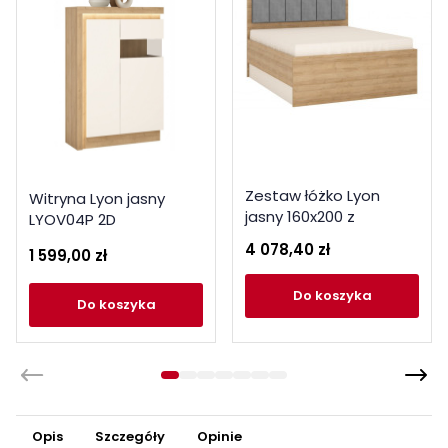
Zestaw łóżko Lyon
Witryna Lyon jasny
jasny 160x200 z
LYOV04P 2D
podnoszonym
4 078,40 zł
1 599,00 zł
stelażem i materacem
Meble Wójcik
do koszyka
do koszyka
Opis
Szczegóły
Opinie