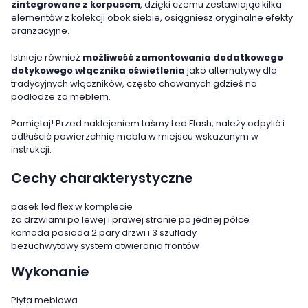
zintegrowane z korpusem
, dzięki czemu zestawiając kilka
elementów z kolekcji obok siebie, osiągniesz oryginalne efekty
aranżacyjne.
Istnieje również
możliwość zamontowania dodatkowego
dotykowego włącznika oświetlenia
jako alternatywy dla
tradycyjnych włączników, często chowanych gdzieś na
podłodze za meblem.
Pamiętaj! Przed naklejeniem taśmy Led Flash, należy odpylić i
odtłuścić powierzchnię mebla w miejscu wskazanym w
instrukcji.
Cechy charakterystyczne
pasek led flex w komplecie
za drzwiami po lewej i prawej stronie po jednej półce
komoda posiada 2 pary drzwi i 3 szuflady
bezuchwytowy system otwierania frontów
Wykonanie
Płyta meblowa