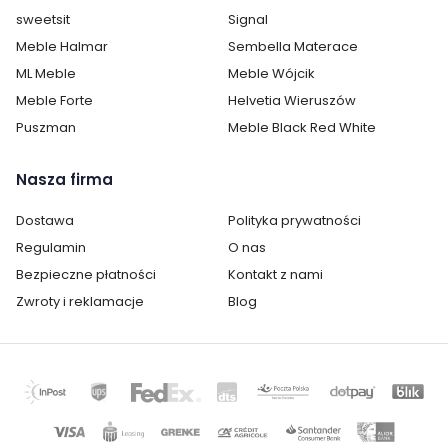
Montaż:
meble do samodzielnego
sweetsit
Signal
montażu
Meble Halmar
Sembella Materace
Styl:
industrialny
ML Meble
Meble Wójcik
nowoczesny
Meble Forte
Helvetia Wieruszów
Puszman
Meble Black Red White
Pokój:
Pokój dziecka
Sypialnia
Nasza firma
Kategoria:
Komody, regały, witryny i półki
Dostawa
Polityka prywatności
Kolor / wzór :
Brązowy
Regulamin
O nas
Czarny
Bezpieczne płatności
Kontakt z nami
Dąb
Zwroty i reklamacje
Blog