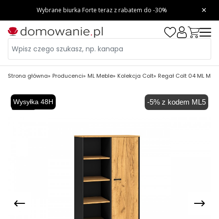
Strona główna
Producenci
ML Meble
Kolekcja Colt
Regał Colt 04 ML Meb
Wysyłka 48H
-5% z kodem ML5
-7,99 zł