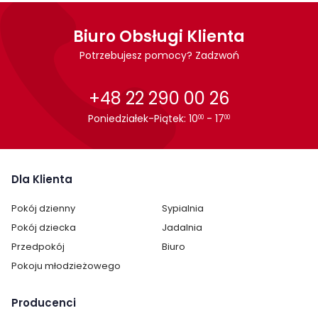
Biuro Obsługi Klienta
Potrzebujesz pomocy? Zadzwoń
+48 22 290 00 26
Poniedziałek-Piątek: 10
- 17
00
00
Dla Klienta
Cechy charakterystyczne
Pokój dzienny
Sypialnia
Pokój dziecka
Jadalnia
Szerokość:
58 cm
Przedpokój
Biuro
Wysokość:
190 cm
Pokoju młodzieżowego
Głębokość:
40 cm
Producenci