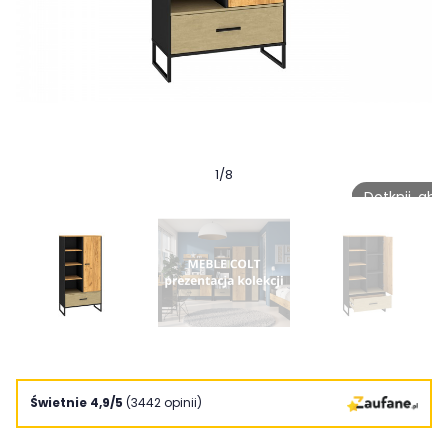
1
/
8
Dotknij, ab
Świetnie 4,9/5
(3442 opinii)