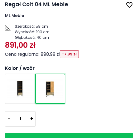
Regał Colt 04 ML Meble
favorite_border
ML Meble
Szerokość:
58 cm
Wysokość:
190 cm
Głębokość:
40 cm
891,00 zł
Cena regularna: 898,99 zł
-7.99 zł
Kolor / wzór
-
+