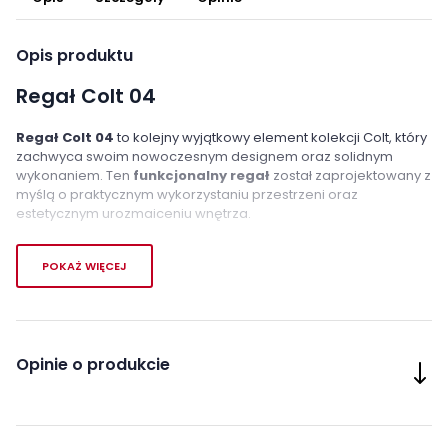
Opis produktu
Regał Colt 04
Regał Colt 04
to kolejny wyjątkowy element kolekcji Colt, który
zachwyca swoim nowoczesnym designem oraz solidnym
wykonaniem. Ten
funkcjonalny regał
został zaprojektowany z
myślą o praktycznym wykorzystaniu przestrzeni oraz
estetycznym urozmaiceniu wnętrza.
Otwarte półki regału
pozwalają na wyeksponowanie
POKAŻ WIĘCEJ
ulubionych książek, dekoracji czy przedmiotów
kolekcjonerskich, nadając pomieszczeniu lekkości i
przytulnego charakteru. Ponadto,
pojemna szuflada i
zamknięte szafki
pozwolą na dyskretną organizację
mniejszych przedmiotów, dbając o porządek w pomieszczeniu.
Opinie o produkcie
Regał Colt 04 to nie tylko
praktyczne rozwiązanie do
przechowywania
, ale również stylowy element dekoracyjny,
który wnosi do wnętrza nowoczesny i wyjątkowy akcent. Jest to
idealne uzupełnienie dla osób ceniących sobie