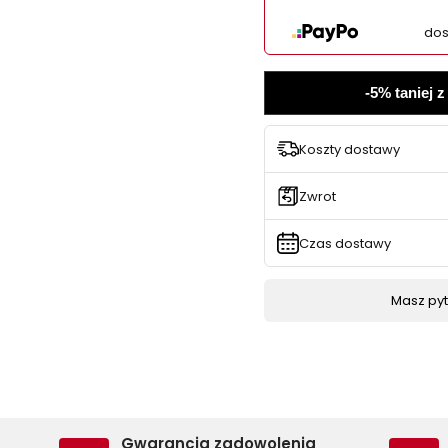
dos
-5% taniej 
Koszty dostawy
Zwrot
Czas dostawy
Masz pyta
Gwarancja zadowolenia