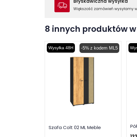
Błyskawiczna wysyłka
Większość zamówień wysyłamy 
8 innych produktów w 
Wysyłka 48H
-5% z kodem ML5
Wys
Pół
Szafa Colt 02 ML Meble
132