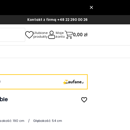
Kontakt z firmą
+48 22 290 00 26
Ulubione
Moje
0,00 zł
produkty
konto
)
ble
favorite_border
sokość:
190 cm
Głębokość:
54 cm