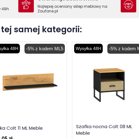
Najlepiej oceniany sklep meblowy na
w 48h
Zaufane.pl
tej samej kategorii:
yłka 48H
-5% z kodem ML5
Wysyłka 48H
-5% z kodem 
Szafka nocna Colt 08 ML
ka Colt 11 ML Meble
Meble
,05 zł