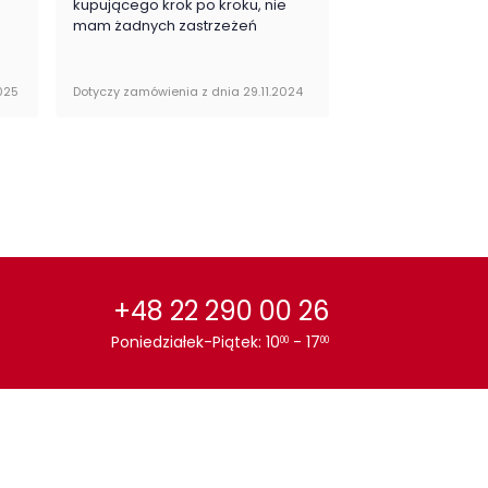
kupującego krok po kroku, nie
zakupy
mam żadnych zastrzeżeń
025
Dotyczy zamówienia z dnia 29.11.2024
Dotyczy zamówienia 
+48 22 290 00 26
Poniedziałek-Piątek: 10
- 17
00
00