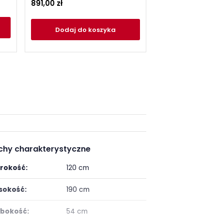
891,00 zł
Dodaj
do
Dodaj
do koszyka
chy charakterystyczne
rokość:
120 cm
okość:
190 cm
bokość:
54 cm