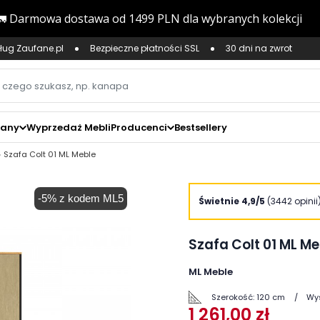
ług Zaufane.pl
Bezpieczne płatności SSL
30 dni na zwrot
zany
Wyprzedaż Mebli
Producenci
Bestsellery
Szafa Colt 01 ML Meble
-5% z kodem ML5
zoom_in
Świetnie 4,9/5
(3442 opinii
Szafa Colt 01 ML Me
ML Meble
Szerokość:
120 cm
Wy
1 261,00 zł