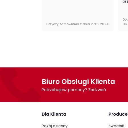
pr
Szafa Colt 01 firmy ML Meble jest oryginal
do samodzielnego montażu.
Dot
Dotyczy zamówienia z dnia 27.09.2024
06
Biuro Obsługi Klienta
Potrzebujesz pomocy? Zadzwoń
Dla Klienta
Produce
Pokój dzienny
sweetsit