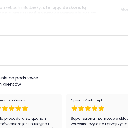
potrzebach młodzieży,
oferując doskonałą
Mon
pewnia
przestrzeń do przechowywania
odzieży,
rolę jako mebel do przechowywania, ale również
Styl
y
. Jest to idealne rozwiązanie dla osób, które cenią
ygląd w swoim otoczeniu.
Szafa Colt 01
to wyraz
dza do pomieszczenia wyjątkowy klimat.
Pok
e
Kat
i
inie na podstawie
Kol
 Klientów
nia z Zaufane.pl
Opinia z Zaufane.pl
ła procedura związana z
Super strona internetowa skle
mówieniem jest intuicyjna i
wszystko czytelne i przejrzyste