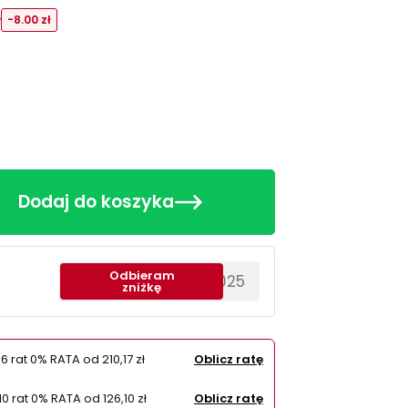
ł
-8.00 zł
Dodaj do koszyka
Odbieram
********EWS2025
zniżkę
 6 rat 0% RATA od
210,17 zł
Oblicz ratę
10 rat 0% RATA od
126,10 zł
Oblicz ratę