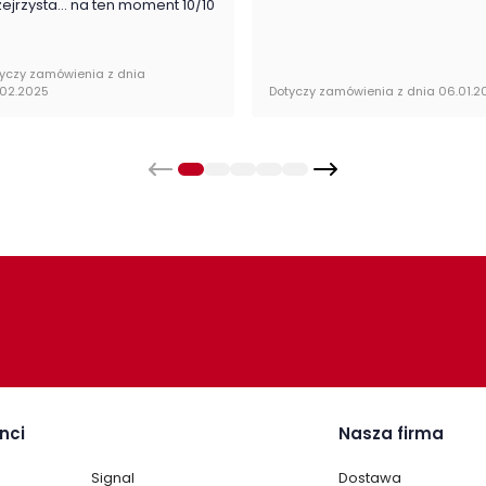
zejrzysta... na ten moment 10/10
nie zapakowana w paczkach wraz z instrukcją obsługi
yczy zamówienia z dnia
.02.2025
Dotyczy zamówienia z dnia 06.01.2
nci
Nasza firma
Signal
Dostawa