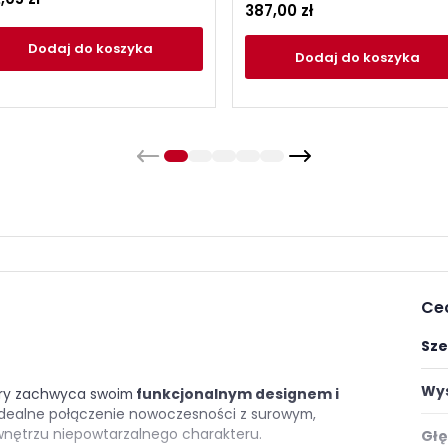
387,00 zł
Dodaj
do koszyka
Dodaj
do koszyka
Ce
Sze
Wys
óry zachwyca swoim
funkcjonalnym designem i
idealne połączenie nowoczesności z surowym,
nętrzu niepowtarzalnego charakteru.
Głę