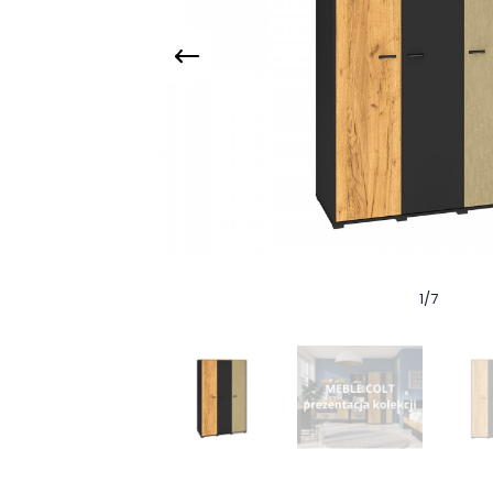
1
/
7