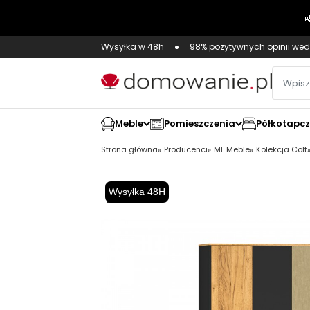
Wysyłka w 48h
98% pozytywnych opinii wed
Meble
Pomieszczenia
Półkotapc
Strona główna
Producenci
ML Meble
Kolekcja Colt
Wysyłka 48H
-8,00 zł