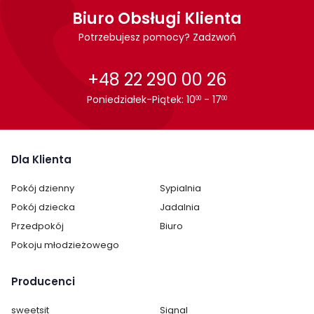
Kształt blatu:
Biuro Obsługi Klienta
Prostokątny
Potrzebujesz pomocy? Zadzwoń
Materiał blatu:
Płyta MDF
+48 22 290 00 26
Kolor mebla:
Biały
Poniedziałek-Piątek: 10
- 17
00
00
Kolor blatu:
Biały
Rozkładany:
tak
Dla Klienta
Regulacja wysokości:
nie
Pokój dzienny
Sypialnia
Maksymalna długość
114 cm
Pokój dziecka
Jadalnia
rozłożonego:
Przedpokój
Biuro
Rodzaj nóg:
Proste
Pokoju młodzieżowego
Kategoria:
Stoły
Producenci
Kolor stołu:
Biały
sweetsit
Signal