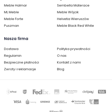
Sosna
Meble Halmar
Sembella Materace
ML Meble
Meble Wójcik
Kolor / wzór :
Wielokolorowy
Meble Forte
Helvetia Wieruszów
Puszman
Meble Black Red White
Nasza firma
Dostawa
Polityka prywatności
Regulamin
O nas
Bezpieczne płatności
Kontakt z nami
Zwroty i reklamacje
Blog