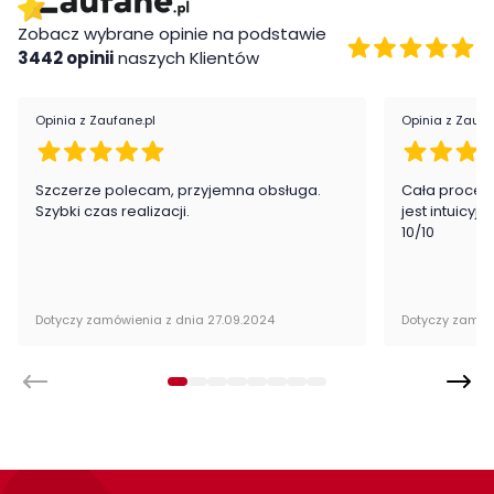
Płyta laminowana, MDF
Zobacz wybrane opinie na podstawie
3442 opinii
naszych Klientów
Montaż
Stół Blanco firmy ML Meble jest oryginalnie zapakowany w
Opinia z Zaufane.pl
Opinia z Zaufa
paczkach wraz z instrukcją obsługi do samodzielnego
montażu.
Szczerze polecam, przyjemna obsługa.
Cała proced
Szybki czas realizacji.
jest intuicyj
Cechy charakterystyczne
10/10
Szerokość:
67 cm
Dotyczy zamówienia z dnia 27.09.2024
Dotyczy zamów
Wysokość:
56 cm
Długość:
114 cm
Styl:
nowoczesny
Pokój:
Salon