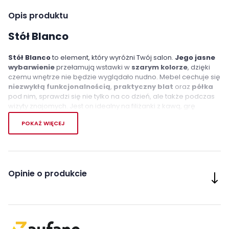
Opis produktu
Stół Blanco
Stół Blanco
to element, który wyróżni Twój salon.
Jego jasne
wybarwienie
przełamują wstawki w
szarym kolorze
, dzięki
czemu wnętrze nie będzie wyglądało nudno. Mebel cechuje się
niezwykłą funkcjonalnością
,
praktyczny blat
oraz
półka
pod nim, sprawdzi się nie tylko na co dzień, ale także podczas
wizyty znajomych. Jest on idealny na filiżanki z kawą, grę
planszową, czy też piloty. To doskonałe uzupełnienie mebli
POKAŻ WIĘCEJ
Blanco. Stół został wykonany z odpornych na wilgoć oraz
zarysowania materiałów, dzięki czemu możesz korzystać z
niego przez wiele lat. Stół Blanco dostępny jest w
dwóch
wariantach długości do wyboru
.
Opinie o produkcie
Cechy charakterystyczne
funkcjonalna półka pod blatem
Wykonanie