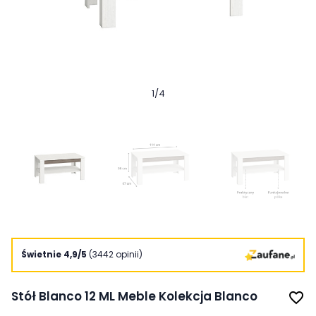
1
/
4
Świetnie 4,9/5
(3442 opinii)
Stół Blanco 12 ML Meble Kolekcja Blanco
favorite_border