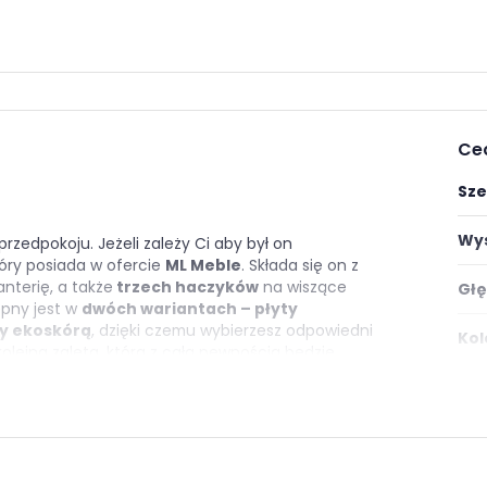
Ce
Sze
Wys
zedpokoju. Jeżeli zależy Ci aby był on
tóry posiada w ofercie
ML Meble
. Składa się on z
anterię, a także
trzech haczyków
na wiszące
Głę
pny jest w
dwóch wariantach – płyty
ny ekoskórą
, dzięki czemu wybierzesz odpowiedni
Kol
olejna zaleta, która z całą pewnością będzie
h mebli Blanco!
Ilo
e
Mon
 5 kg