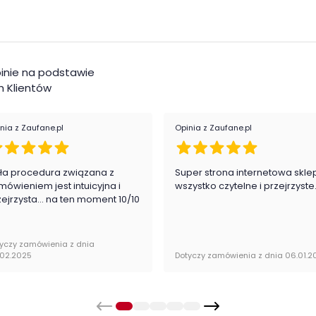
u
Styl
inowana oraz tapicerowany ekoskórą
Pok
inie na podstawie
Kol
 Klientów
nia z Zaufane.pl
Opinia z Zaufane.pl
alnie zapakowany w paczkach wraz z instrukcją
ła procedura związana z
Super strona internetowa skle
mówieniem jest intuicyjna i
wszystko czytelne i przejrzyste
zejrzysta... na ten moment 10/10
yczy zamówienia z dnia
.02.2025
Dotyczy zamówienia z dnia 06.01.2