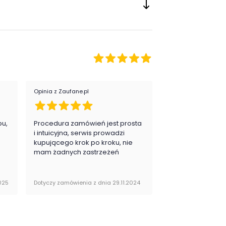
:
nowoczesny
ój:
Przedpokój
or / wzór :
Biały
Sosna
Szary
Wielokolorowy
Opinia z Zaufane.pl
Opinia z Zaufane.pl
pu,
Procedura zamówień jest prosta
Zawsze na 5, jes
.
i intuicyjna, serwis prowadzi
zadowolona i pla
kupującego krok po kroku, nie
zakupy
mam żadnych zastrzeżeń
025
Dotyczy zamówienia z dnia 29.11.2024
Dotyczy zamówienia 