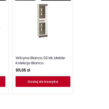
Witryna Blanco 02 ML Meble
Komoda Blanco
Kolekcja Blanco
Kolekcja Blanco
911,05 zł
1 243,55 zł
Dodaj
do koszyka
Dodaj
do