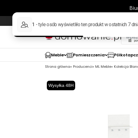
Wysyłka w 48h
98% pozytywnych opinii wed
Meble
Pomieszczenia
Półkotapc
Strona główna
Producenci
ML Meble
Kolekcja Blan
Wysyłka 48H