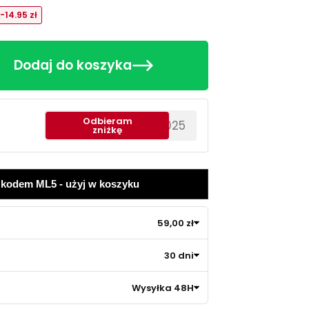
-14.95 zł
Dodaj do koszyka
Odbieram
********EWS2025
zniżkę
z kodem ML5 - użyj w koszyku
59,00 zł
30 dni
Wysyłka 48H