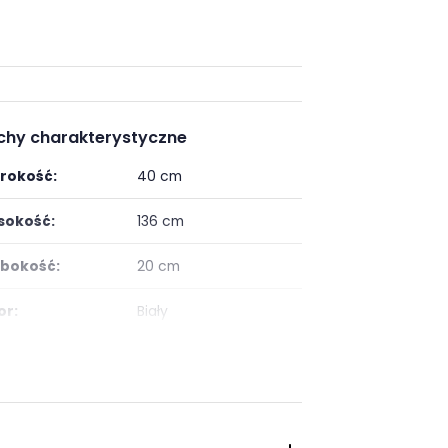
chy charakterystyczne
rokość:
40 cm
okość:
136 cm
bokość:
20 cm
or:
Biały
ść półek:
1
taż:
do samodzielnego
montażu