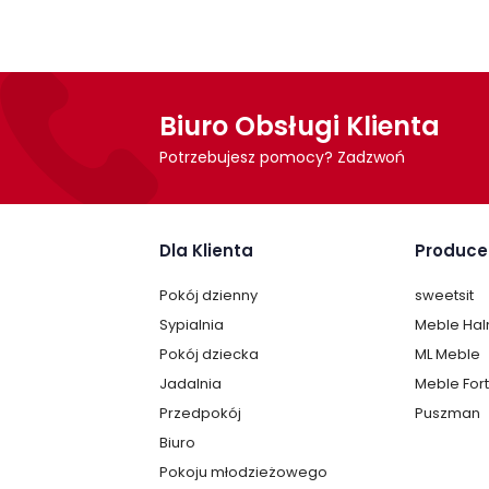
Biuro Obsługi Klienta
Potrzebujesz pomocy? Zadzwoń
Dla Klienta
Produce
Pokój dzienny
sweetsit
Sypialnia
Meble Ha
Pokój dziecka
ML Meble
Jadalnia
Meble For
Przedpokój
Puszman
Biuro
Pokoju młodzieżowego