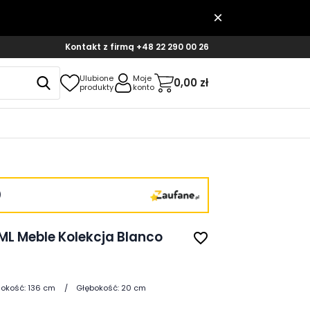
Kontakt z firmą
+48 22 290 00 26
Ulubione
Moje
0,00 zł
produkty
konto
)
ML Meble Kolekcja Blanco
favorite_border
okość:
136 cm
Głębokość:
20 cm