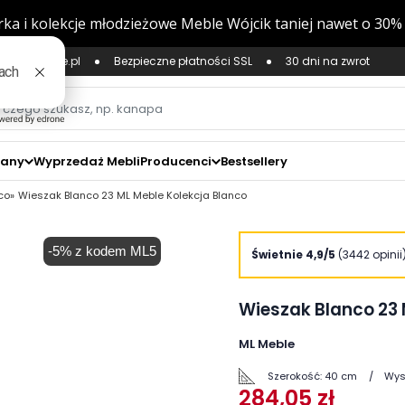
ług Zaufane.pl
Bezpieczne płatności SSL
30 dni na zwrot
zany
Wyprzedaż Mebli
Producenci
Bestsellery
co
Wieszak Blanco 23 ML Meble Kolekcja Blanco
-5% z kodem ML5
zoom_in
Świetnie 4,9/5
(3442 opinii
Wieszak Blanco 23 
ML Meble
Szerokość:
40 cm
Wys
284,05 zł