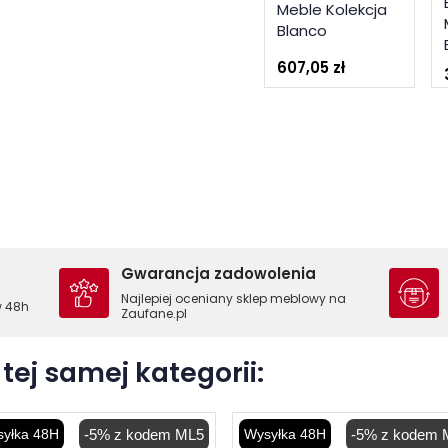
Meble Kolekcja
Blanco
607,05 zł
Gwarancja zadowolenia
Najlepiej oceniany sklep meblowy na
w 48h
Zaufane.pl
tej samej kategorii:
yłka 48H
-5% z kodem ML5
Wysyłka 48H
-5% z kodem 