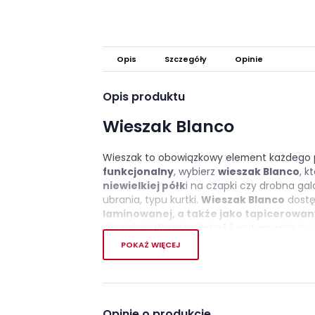
Opis
Szczegóły
Opinie
Opis produktu
Wieszak Blanco
Wieszak to obowiązkowy element każdego pr
funkcjonalny
, wybierz
wieszak Blanco
, k
niewielkiej półk
i na czapki czy drobna gal
ubrania, typu kurtki.
Wieszak Blanco
dostę
laminowanej, a także jako tapicerowa
dla siebie!
Wysoka jakość wykonania
to k
zauważona przy długim użytkowaniu jasnyc
POKAŻ WIĘCEJ
Cechy charakterystyczn
maksymalne obciążenie półki wynosi
Opinie o produkcie