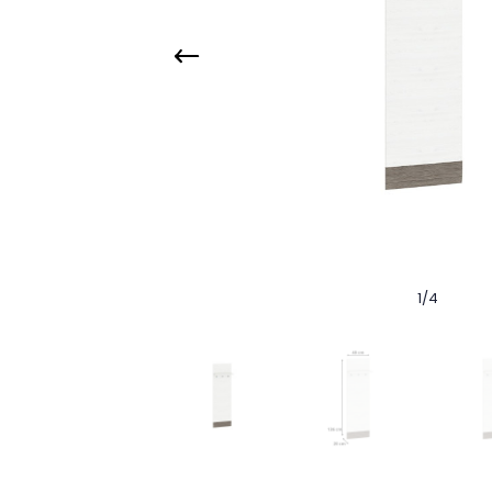
1
/
4