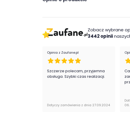
funkcjonalny wieszak do przedpokoj
dwa warianty do wyboru - płyta lam
Wykonanie
Zobacz wybrane op
Płyta meblowa
3442 opinii
naszych
Montaż
Opinia z Zaufane.pl
Opi
Wieszak Blanco firmy ML Meble jest orygin
obsługi do samodzielnego montażu.
Szczerze polecam, przyjemna
Ca
obsługa. Szybki czas realizacji.
za
pr
Dot
Dotyczy zamówienia z dnia 27.09.2024
06