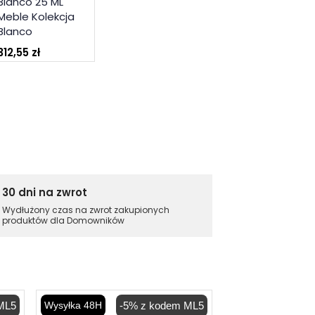
Blanco 25 ML
Meble Kolekcja
Blanco
312,55 zł
30 dni na zwrot
Wydłużony czas na zwrot zakupionych
produktów dla Domowników
ML5
Wysyłka 48H
-5% z kodem ML5
Wysyłka 48H
-