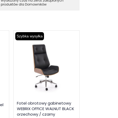
Wydłużony czas na zwrot zakupionych
produktów dla Domowników
Szybka wysyłka
Szybka wysyłka
Fotel obrotowy gabinetowy
Fotel obrotowy
el
WEBRIX OFFICE WALNUT BLACK
VIXOR OFFICE B
orzechowy / czarny