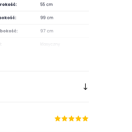
rokość:
55 cm
okość:
99 cm
bokość:
97 cm
:
klasyczny
łokietniki:
z podłokietnikami
zaj nóg:
Płozy
okość siedziska:
35
bokość siedziska:
50 cm
egoria:
Fotele wypoczynkowe
or fotela:
czernie