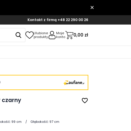
Kontakt z firmą
+48 22 290 00 26
Ulubione
Moje
0,00 zł
produkty
konto
)
r czarny
favorite_border
okość:
99 cm
Głębokość:
97 cm