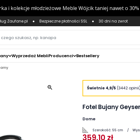
ług Zaufane.pl
Bezpieczne płatności SSL
30 dni na zwrot
zany
Wyprzedaż Mebli
Producenci
Bestsellery
zarny
zoom_in
Świetnie 4,9/5
(3442 opinii
Fotel Bujany Geyse
Dome
Szerokość:
55 cm
Wys
359,10 zł