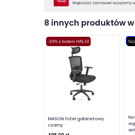
Większość zamówień wysyłamy 
8 innych produktów w 
-10
-10% z kodem HAL10
Szy
No
MASON fotel gabinetowy
wy
czarny
an