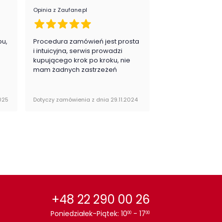
ieszczenie:
Balkon
Opinia z Zaufane.pl
Opinia z Zaufane.pl
Salon
Sypialnia
pu,
Procedura zamówień jest prosta
Zawsze na 5, jes
eriał tapicerki:
tkanina membranowa
.
i intuicyjna, serwis prowadzi
zadowolona i pla
kupującego krok po kroku, nie
zakupy
mam żadnych zastrzeżeń
025
Dotyczy zamówienia z dnia 29.11.2024
Dotyczy zamówienia 
+48 22 290 00 26
Poniedziałek-Piątek: 10
- 17
00
00