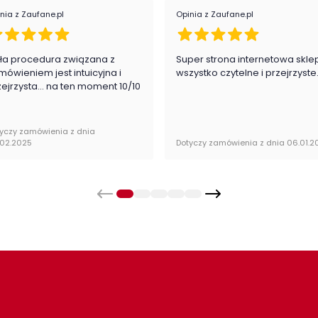
ają o zmęczone ręce. Montaż jest niezwykle prosty,
Pom
nia z Zaufane.pl
Opinia z Zaufane.pl
e
ła procedura związana z
Super strona internetowa skle
Mat
mówieniem jest intuicyjna i
wszystko czytelne i przejrzyste
zejrzysta... na ten moment 10/10
yczy zamówienia z dnia
.02.2025
Dotyczy zamówienia z dnia 06.01.2