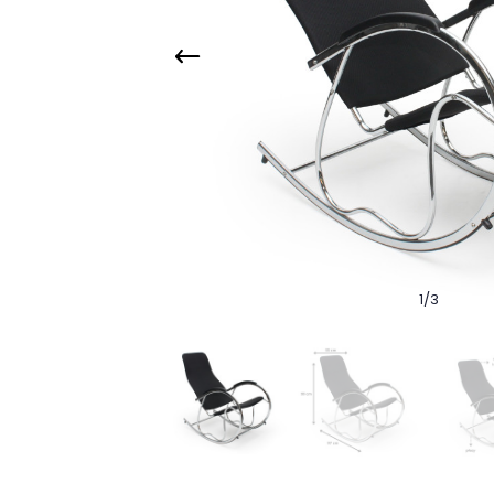
1
/
3