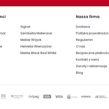
nci
Nasza firma
 paczkach wraz z instrukcją obsługi do
 minut.
Signal
Dostawa
lmar
Sembella Materace
Polityka prywatności
Meble Wójcik
Regulamin
ersjach kolorystycznych. Sprawdź sekcje "Mogą Cię
te
Helvetia Wieruszów
O nas
Meble Black Red White
Bezpieczne płatnośc
Kontakt z nami
Zwroty i reklamacje
Blog