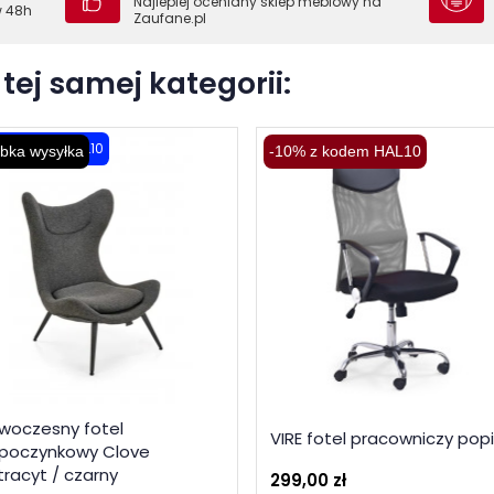
Najlepiej oceniany sklep meblowy na
w 48h
Zaufane.pl
tej samej kategorii:
% z kodem HAL10
bka wysyłka
-10% z kodem HAL10
woczesny fotel
VIRE fotel pracowniczy popi
poczynkowy Clove
tracyt / czarny
299,00 zł