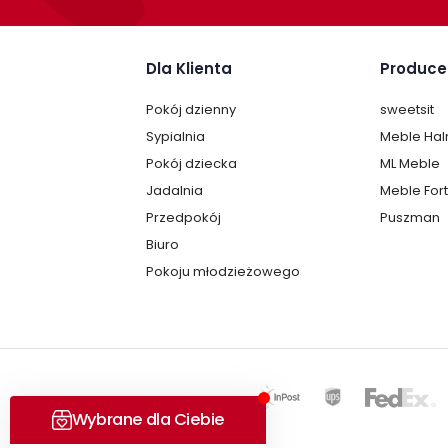
Montaż
Dla Klienta
Produce
Fotel Geyser jest oryginalnie zapakowany w
samodzielnego montażu. Montaż trwa ok. 10
Pokój dzienny
sweetsit
Sypialnia
Meble Ha
Inne kolory
Pokój dziecka
ML Meble
W ofercie posiadamy fotel Geyser w inny w
Jadalnia
Meble For
zainteresować”
Przedpokój
Puszman
Biuro
Pokoju młodzieżowego