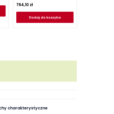
962,10 zł
764,10 zł
Dodaj
do
Dodaj
do koszyka
chy charakterystyczne