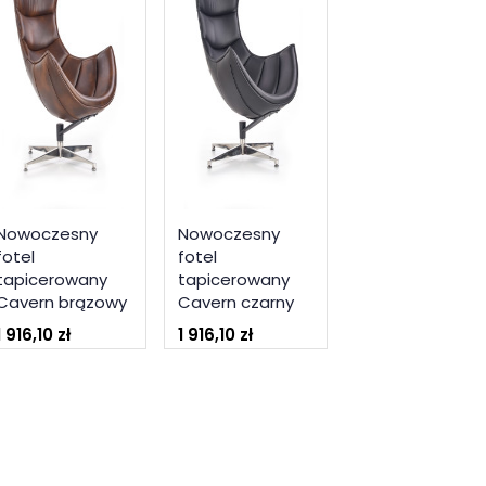
Nowoczesny
Nowoczesny
fotel
fotel
tapicerowany
tapicerowany
Cavern brązowy
Cavern czarny
1 916,10 zł
1 916,10 zł