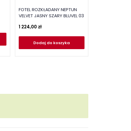
Minimalistyczny
FOTEL ROZKŁADANY NEPTUN
wypoczynkowy 
VELVET JASNY SZARY BLUVEL 03
/ naturalny
1 224,00 zł
679,50 zł
Dodaj
do
Dodaj
do koszyka