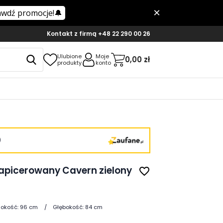
Kontakt z firmą
+48 22 290 00 26
Ulubione
Moje
0,00 zł
produkty
konto
)
apicerowany Cavern zielony
favorite_border
okość:
96 cm
Głębokość:
84 cm