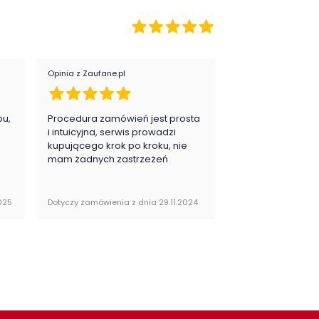
okość siedziska:
36
bokość siedziska:
49 cm
egoria:
Fotele wypoczynkowe
Opinia z Zaufane.pl
Opinia z Zaufane.pl
or fotela:
zielenie
pu,
Procedura zamówień jest prosta
Zawsze na 5, jes
.
i intuicyjna, serwis prowadzi
zadowolona i pla
ieszczenie:
Salon
kupującego krok po kroku, nie
zakupy
mam żadnych zastrzeżeń
eriał tapicerki:
ekoskóra
chy dodatkowe
ergonomiczny
025
Dotyczy zamówienia z dnia 29.11.2024
Dotyczy zamówienia 
ela:
wygodny