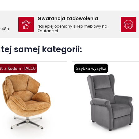
Gwarancja zadowolenia
Najlepiej oceniany sklep meblowy na
w 48h
Zaufane.pl
tej samej kategorii:
% z kodem HAL10
Szybka wysyłka