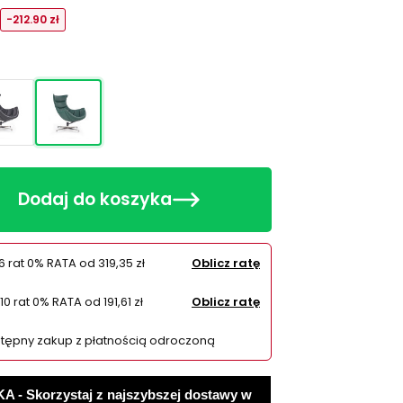
-212.90 zł
Dodaj do koszyka
6 rat 0% RATA od
319,35 zł
Oblicz ratę
10 rat 0% RATA od
191,61 zł
Oblicz ratę
tępny zakup z płatnością odroczoną
 Skorzystaj z najszybszej dostawy w