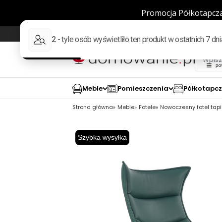
Wysyłka w 48h
98% pozytywnych opinii wed
Meble
Pomieszczenia
Półkotapc
Strona główna
Meble
Fotele
Nowoczesny fotel tap
Szybka wysyłka