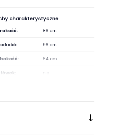
chy charakterystyczne
rokość:
86 cm
okość:
96 cm
bokość:
84 cm
łówek:
nie
or:
Zielony
:
nowoczesny
łokietniki:
z podłokietnikami
kładany:
nie