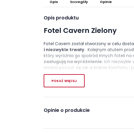
Opis
Szczegóły
Opinie
Opis produktu
Fotel Cavern Zielony
Fotel Cavern został stworzony w celu dostar
i niezwykle trwały
. Kolejnym atutem produ
który wyróżnia go spośród innych foteli na 
zasługują na wyróżnienie
. Ich niezwykle
można poczuć się jak w krainie komfortu i 
Wysokiej jakości materia
POKAŻ WIĘCEJ
Ten fotel burzy stereotypy dotyczące 
z kluczowych atutów, który podkreśla jego n
został wykonany, czyli eko-skóra.
Solidna 
Opinie o produkcie
fotela, jest wzmocniona twardym, trwa
Cechy charakterystyczn