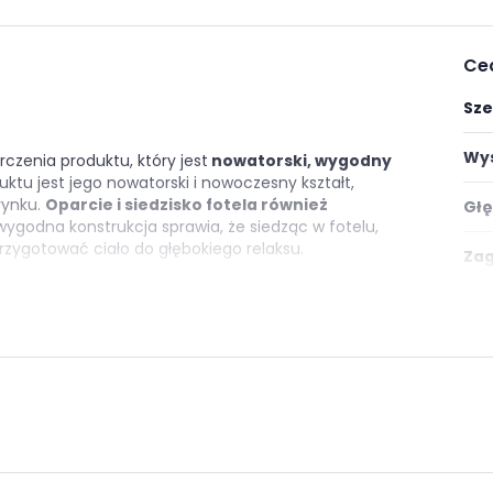
Ce
Sze
Wys
czenia produktu, który jest
nowatorski, wygodny
ktu jest jego nowatorski i nowoczesny kształt,
rynku.
Oparcie i siedzisko fotela również
Głę
 wygodna konstrukcja sprawia, że siedząc w fotelu,
przygotować ciało do głębokiego relaksu.
Zag
ły
Kol
niskiej jakości nowoczesnych wyrobów.
Jednym
Styl
iezwykłą wytrzymałość, jest materiał, z którego
struktura, która obejmuje całą konstrukcję
Pod
łym rdzeniem ze stali nierdzewnej.
e
Roz