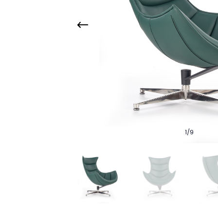
1
/
9