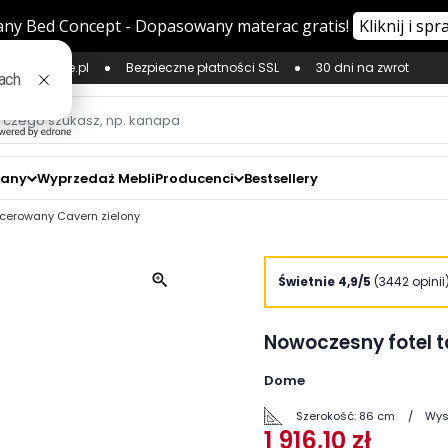
ług Zaufane.pl
Bezpieczne płatności SSL
30 dni na zwrot
zany
Wyprzedaż Mebli
Producenci
Bestsellery
icerowany Cavern zielony
zoom_in
Świetnie 4,9/5
(3442 opinii
Nowoczesny fotel t
Dome
Szerokość:
86 cm
Wys
1 916,10 zł