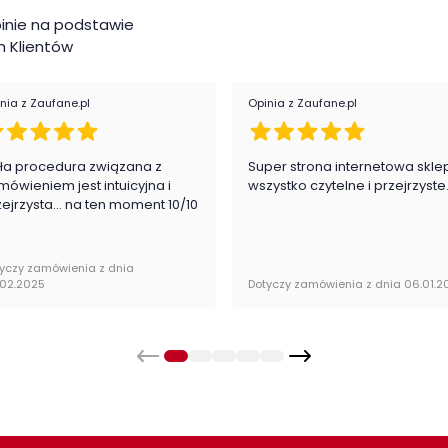
Wys
ycznych
inie na podstawie
 Klientów
Głę
Kat
nia z Zaufane.pl
Opinia z Zaufane.pl
Kol
ła procedura związana z
Super strona internetowa skle
mówieniem jest intuicyjna i
wszystko czytelne i przejrzyste
Pom
zejrzysta... na ten moment 10/10
Mat
yczy zamówienia z dnia
Ce
.02.2025
Dotyczy zamówienia z dnia 06.01.2
fot