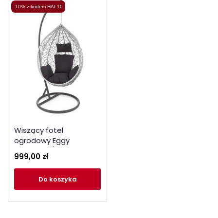
-10% z kodem HAL10
Wiszący fotel
ogrodowy Eggy
popielaty / czarny
999,00 zł
do koszyka