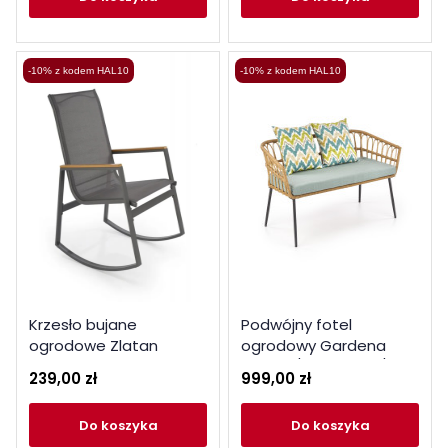
-10% z kodem HAL10
-10% z kodem HAL10
Krzesło bujane
Podwójny fotel
ogrodowe Zlatan
ogrodowy Gardena
ciemny popiel
czarny / naturalny /
239,00 zł
999,00 zł
popielaty
do koszyka
do koszyka