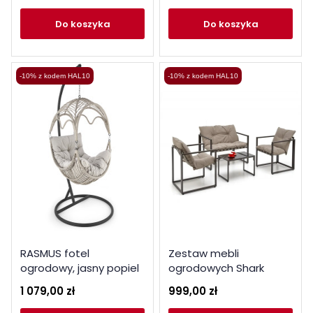
do koszyka
do koszyka
-10% z kodem HAL10
-10% z kodem HAL10
RASMUS fotel
Zestaw mebli
ogrodowy, jasny popiel
ogrodowych Shark
(sofa + 2xfotel + ława)
1 079,00 zł
999,00 zł
czarny / cappuccino