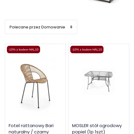
-10% z kodem HAL10
-10% z kodem HAL10
Fotel rattanowy Bari
MOSLER stół ogrodowy
naturalny / czarny
popiel (1p 1szt)