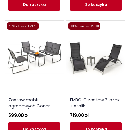
do koszyka
do koszyka
-10% z kodem HAL10
-10% z kodem HAL10
Zestaw mebli
EMBOLO zestaw 2 leżaki
ogrodowych Conor
+ stolik
(sofa + 2xfotel + ława)
599,00 zł
719,00 zł
ciemny popiel
do koszyka
do koszyka