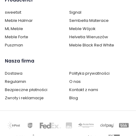
jakości wykonania, co gwarantuje długotrwałość
użytkowania. Dołącz do grona zadowolonych
sweetsit
Signal
Domowników już dziś! :)
Meble Halmar
Sembella Materace
ML Meble
Meble Wójcik
Meble Forte
Helvetia Wieruszów
Puszman
Meble Black Red White
Nasza firma
Dostawa
Polityka prywatności
Regulamin
O nas
Bezpieczne płatności
Kontakt z nami
Zwroty i reklamacje
Blog