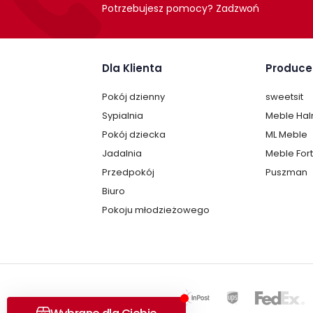
Potrzebujesz pomocy? Zadzwoń
Dla Klienta
Produce
Pokój dzienny
sweetsit
Sypialnia
Meble Ha
Pokój dziecka
ML Meble
Jadalnia
Meble For
Przedpokój
Puszman
Biuro
Pokoju młodzieżowego