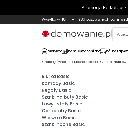
Wysyłka w 48h
98% pozytywnych opinii wed
Meble
Pomieszczenia
Półkotapc
Strona główna
Producenci
Basic
Szafki łazienkow
Biurka Basic
Komody Basic
Regały Basic
Szafki na buty Basic
Ławy i stoły Basic
Garderoby Basic
Wieszaki Basic
Szafki nocne Basic