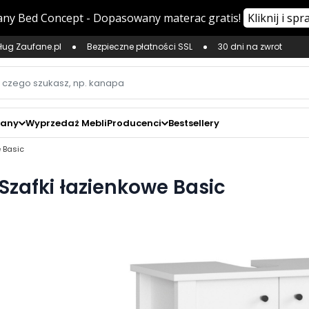
ług Zaufane.pl
Bezpieczne płatności SSL
30 dni na zwrot
zany
Wyprzedaż Mebli
Producenci
Bestsellery
e Basic
Szafki łazienkowe Basic