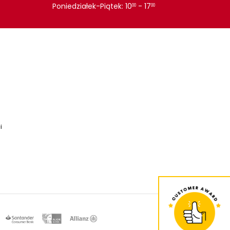
Poniedziałek-Piątek: 10
- 17
00
00
i