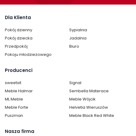
Dla Klienta
Pokój dzienny
Sypialnia
Pokój dziecka
Jadalnia
Przedpokój
Biuro
Pokoju młodzieżowego
Producenci
sweetsit
Signal
Meble Halmar
Sembella Materace
ML Meble
Meble Wójcik
Meble Forte
Helvetia Wieruszów
Puszman
Meble Black Red White
Nasza firma