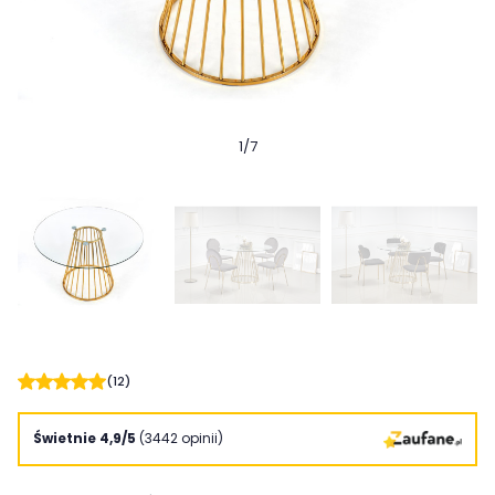
1
/
7
(12)
Świetnie 4,9/5
(3442 opinii)