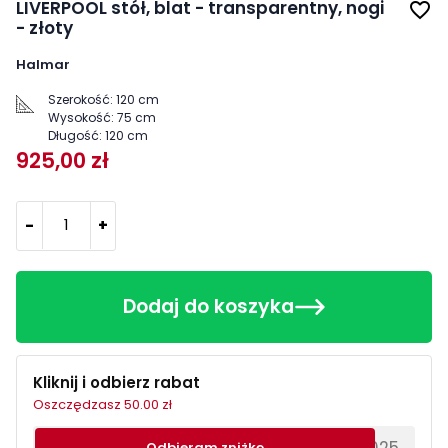
LIVERPOOL stół, blat - transparentny, nogi
favorite_border
- złoty
Halmar
Szerokość:
120 cm
Wysokość:
75 cm
Długość:
120 cm
925,00 zł
-
+
Dodaj do koszyka
Kliknij i odbierz rabat
Oszczędzasz 50.00 zł
********EWS2025
Odbieram zniżkę