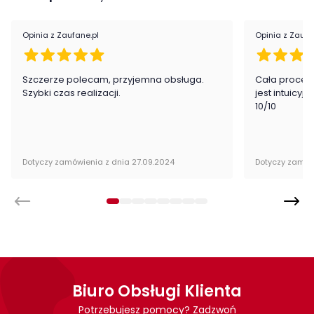
Kolor mebla:
Złoty
Opinia z Zaufane.pl
Opinia z Zaufa
Kolor blatu:
Inny kolor
Szczerze polecam, przyjemna obsługa.
Cała proced
Rozkładany:
nie
Szybki czas realizacji.
jest intuicyj
10/10
Regulacja wysokości:
nie
Maksymalna długość
120 cm
rozłożonego:
Dotyczy zamówienia z dnia 27.09.2024
Dotyczy zamów
Rodzaj nóg:
Inne
Kategoria:
Stoły
Kolor stołu:
Złoty
Biuro Obsługi Klienta
Potrzebujesz pomocy? Zadzwoń