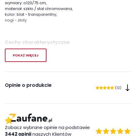
wymiary: o120/75 cm,
materiał: szkło / stal chromowana,
kolor: blat - transparentny,
nogi - złoty
Cechy charakterystyczne
Szerokość:
120 cm
POKAŻ WIĘCEJ
Wysokość:
75 cm
Długość:
120 cm
Opinie o produkcie
(12)
Styl:
nowoczesny
Pokój:
Salon
Kształt blatu:
Okrągły
Zobacz wybrane opinie na podstawie
3442 opinii
naszych Klientów
Materiał blatu:
Szkło