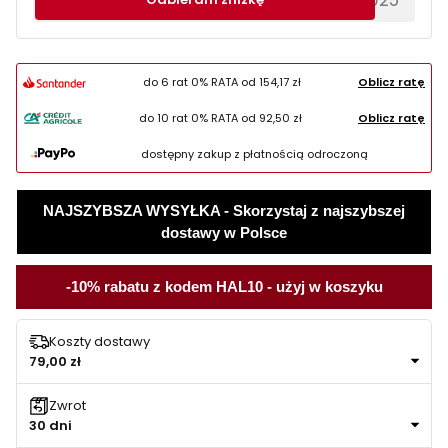
do 6 rat 0% RATA od
154,17 zł
Oblicz ratę
do 10 rat 0% RATA od
92,50 zł
Oblicz ratę
dostępny zakup z płatnością odroczoną
NAJSZYBSZA WYSYŁKA - Skorzystaj z najszybszej
dostawy w Polsce
-10% rabatu z kodem HAL10 - użyj w koszyku
Koszty dostawy
79,00 zł
Zwrot
30 dni