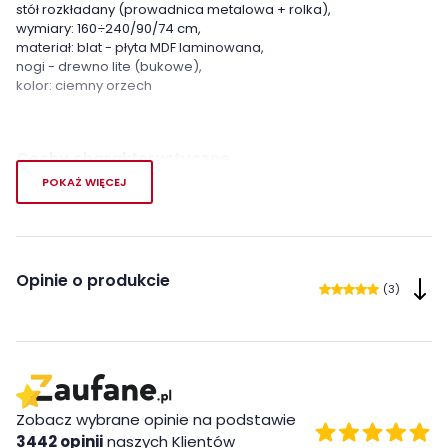
stół rozkładany (prowadnica metalowa + rolka),
wymiary: 160÷240/90/74 cm,
materiał: blat - płyta MDF laminowana,
nogi - drewno lite (bukowe),
kolor: ciemny orzech
Cechy charakterystyczne
POKAŻ WIĘCEJ
Szerokość:
80 cm
Wysokość:
74 cm
Opinie o produkcie
Długość:
160 cm
(3)
Styl:
nowoczesny
Pokój:
Salon
Kształt blatu:
Prostokątny
Zobacz wybrane opinie na podstawie
3442 opinii
naszych Klientów