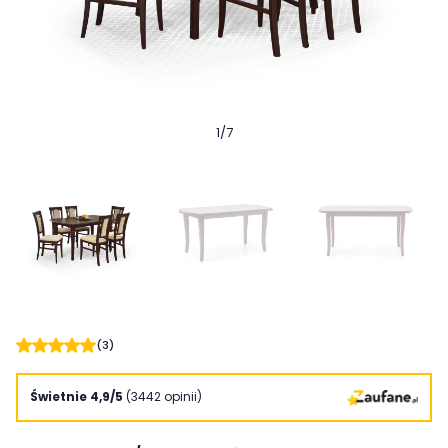
1
/
7
(3)
Świetnie 4,9/5
(3442 opinii)