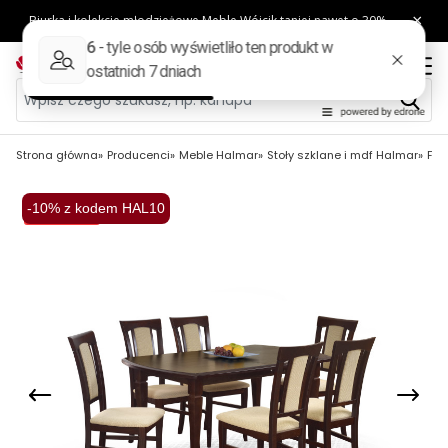
Strona główna
Producenci
Meble Halmar
Stoły szklane i mdf Halmar
FRY
-10% z kodem HAL10
Wysyłka 48H