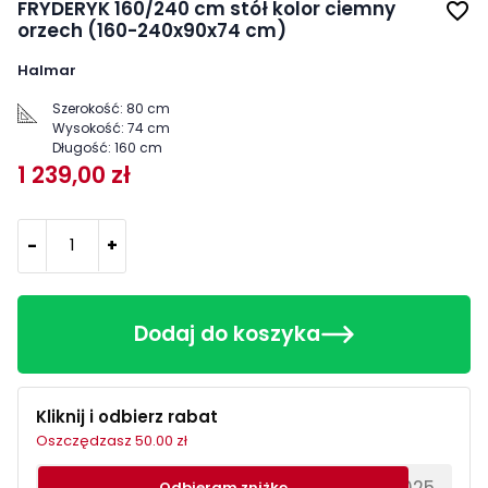
FRYDERYK 160/240 cm stół kolor ciemny
favorite_border
orzech (160-240x90x74 cm)
Halmar
Szerokość:
80 cm
Wysokość:
74 cm
Długość:
160 cm
1 239,00 zł
-
+
Dodaj do koszyka
Kliknij i odbierz rabat
Oszczędzasz 50.00 zł
********EWS2025
Odbieram zniżkę