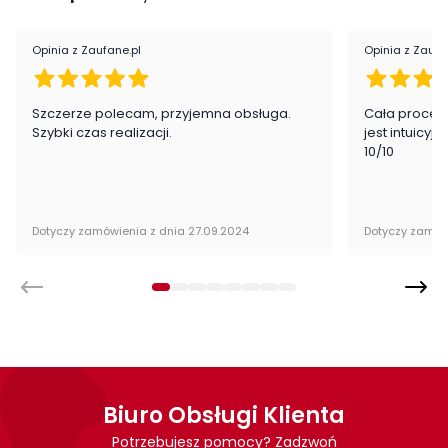
Materiał blatu:
Płyta MDF
Opinia z Zaufane.pl
Opinia z Zaufa
Kolor mebla:
Orzech
Kolor blatu:
Orzech
Szczerze polecam, przyjemna obsługa.
Cała proced
Szybki czas realizacji.
jest intuicyj
Rozkładany:
tak
10/10
Regulacja wysokości:
nie
Maksymalna długość
Dotyczy zamówienia z dnia 27.09.2024
240 cm
Dotyczy zamów
rozłożonego:
Rodzaj nóg:
Proste
Kategoria:
Stoły
Kolor stołu:
Brązowy
Orzech
Biuro Obsługi Klienta
Potrzebujesz pomocy? Zadzwoń