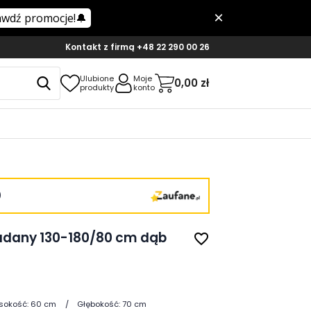
Kontakt z firmą
+48 22 290 00 26
Ulubione
Moje
0,00 zł
produkty
konto
)
ładany 130-180/80 cm dąb
favorite_border
sokość:
60 cm
Głębokość:
70 cm