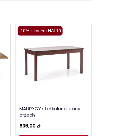
-10% z kodem HAL10
-10% z kodem HA
MAURYCY stół kolor ciemny
HALIFAX stół ja
orzech
999,00 zł
636,00 zł