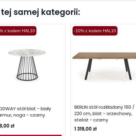
tej samej kategorii:
% z kodem HAL10
-10% z kodem HAL10
BERLIN stół rozkładany 160 /
ODWAY stół blat - biały
220 cm, blat - orzechowy,
rmur, noga - czarny
stelaż - czarny
8,00 zł
1 319,00 zł