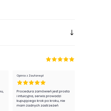
Opinia z Zaufane.pl
Opinia z Zaufane.pl
pu,
Procedura zamówień jest prosta
Zawsze na 5, jes
.
i intuicyjna, serwis prowadzi
zadowolona i pla
kupującego krok po kroku, nie
zakupy
mam żadnych zastrzeżeń