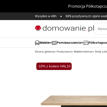
Wysyłka w 48h
98% pozytywnych opinii wed
Meble
Pomieszczenia
Półkotapc
Strona główna
Producenci
Meble Halmar
Stoły sz
-10% z kodem HAL10