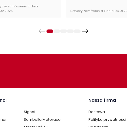
yczy zamówienia z dnia
.02.2025
Dotyczy zamówienia z dnia 06.01.2
nci
Nasza firma
Signal
Dostawa
lmar
Sembella Materace
Polityka prywatności