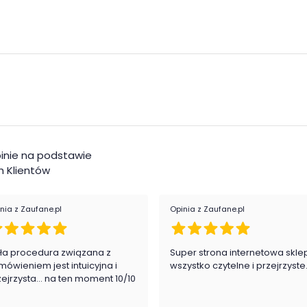
90102
90202
inie na podstawie
 Klientów
nia z Zaufane.pl
Opinia z Zaufane.pl
ła procedura związana z
Super strona internetowa skle
mówieniem jest intuicyjna i
wszystko czytelne i przejrzyste
zejrzysta... na ten moment 10/10