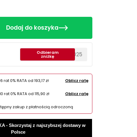
Dodaj do koszyka
Odbieram
********EWS2025
zniżkę
 6 rat 0% RATA od
193,17 zł
Oblicz ratę
10 rat 0% RATA od
115,90 zł
Oblicz ratę
tępny zakup z płatnością odroczoną
 Skorzystaj z najszybszej dostawy w
Polsce