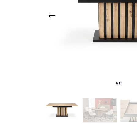
1
/
18