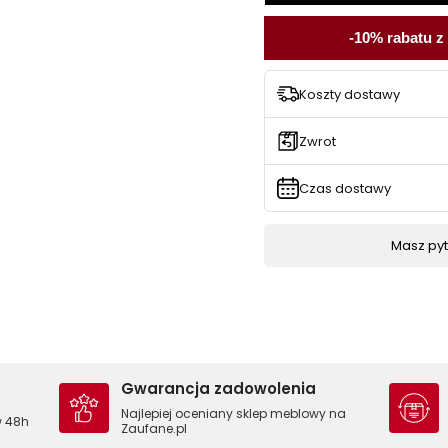
-10% rabatu z
Koszty dostawy
Zwrot
Czas dostawy
Masz pyta
Gwarancja zadowolenia
Najlepiej oceniany sklep meblowy na
w 48h
Zaufane.pl