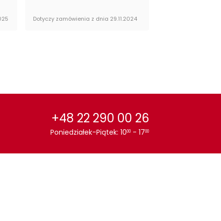
025
Dotyczy zamówienia z dnia 29.11.2024
Dotyczy zamówienia 
+48 22 290 00 26
Poniedziałek-Piątek: 10
- 17
00
00