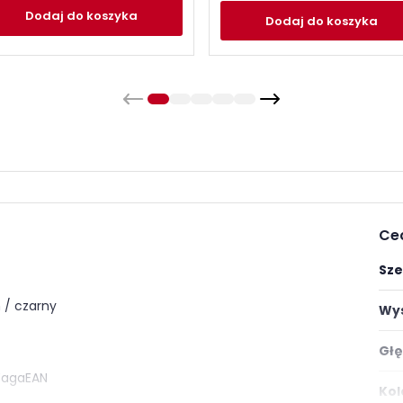
Dodaj
do koszyka
Dodaj
do koszyka
Ce
Sze
n / czarny
Wys
Głę
WagaEAN
Kol