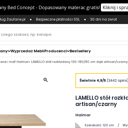
ług Zaufane.pl
Bezpieczne płatności SSL
30 dni na zwrot
zany
Wyprzedaż Mebli
Producenci
Bestsellery
klane i mdf Halmar
LAMELLO stół rozkładany 130-180/80 cm dąb artisan/czarny
zoom_in
Świetnie 4,9/5
(3442 opinii
LAMELLO stół rozk
artisan/czarny
Halmar
Szerokość:
120 cm
Wy