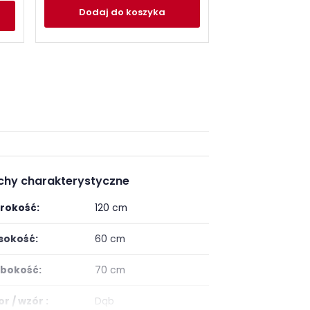
Dodaj
do
Dodaj
do koszyka
chy charakterystyczne
rokość:
120 cm
okość:
60 cm
bokość:
70 cm
or / wzór :
Dąb