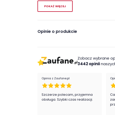
1
135.00
84.00
15.00
31.00
8006201000119427
POKAŻ WIĘCEJ
2
92.00
66.00
16.00
25.00
8006201000119427
Opinie o produkcie
Zobacz wybrane op
3442 opinii
naszych
Opinia z Zaufane.pl
Opi
Szczerze polecam, przyjemna
Ca
obsługa. Szybki czas realizacji.
za
pr