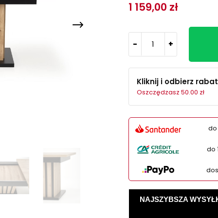
1 159,00 zł
-
+
Kliknij i odbierz rabat
Oszczędzasz 50.00 zł
do
do 
dos
NAJSZYBSZA WYSYŁKA -