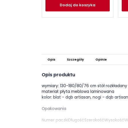
Dodaj
do koszyka
Opis
Szczegóły
Opinie
Opis produktu
wymiary: 130-180/80/76 cm stół rozkładany
materiał: płyta meblowa laminowana
kolor: blat - dąb artiasan, nogi - dąb artisa
Opakowania
Numer paczkiDługośćSzerokośćWysokość