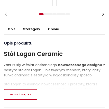
Opis
Szczegóły
Opinie
Opis produktu
Stół Logan Ceramic
Zanurz się w świat doskonałego
nowoczesnego
designu
z
naszym stołem Logan – niezwykłym meblem, który łączy
funkcjonalność z estetyką w najdoskonalszy sposób.
Stół Logan to esencja nowoczesności i prostoty, która z
pewnością przyciągnie uwagę każdego gościa.
Jego
minimalistyczna forma sprawia, że idealnie wpasuje
POKAŻ WIĘCEJ
się w różnorodne aranżacje wnętrz.
Blat stołu wykonany jest z płyty MDF i ceramiki.
Solidna