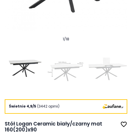
1
/
18
Świetnie 4,9/5
(3442 opinii)
Stół Logan Ceramic biały/czarny mat
favorite_border
160(200)x90