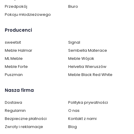
Przedpokój
Biuro
Rozkładany:
tak
Pokoju młodzieżowego
Materiał stelaż:
metal
Producenci
Kolor stelaż:
czarny mat
sweetsit
Signal
Meble Halmar
Sembella Materace
Długość rozłożona:
200
ML Meble
Meble Wójcik
Meble Forte
Helvetia Wieruszów
Puszman
Meble Black Red White
Nasza firma
Dostawa
Polityka prywatności
Regulamin
O nas
Bezpieczne płatności
Kontakt z nami
Zwroty i reklamacje
Blog