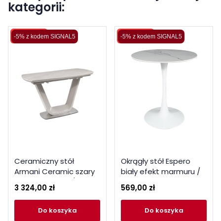
kategorii:
Wysyłka 48H
Wysyłka 48H
-5% z kodem SIGNAL5
-5% z kodem SIGNAL5
Ceramiczny stół
Okrągły stół Espero
Armani Ceramic szary
biały efekt marmuru /
efekt marmuru / szary
biały FI 90
3 324,00 zł
569,00 zł
mat 160(220)x90
do koszyka
do koszyka