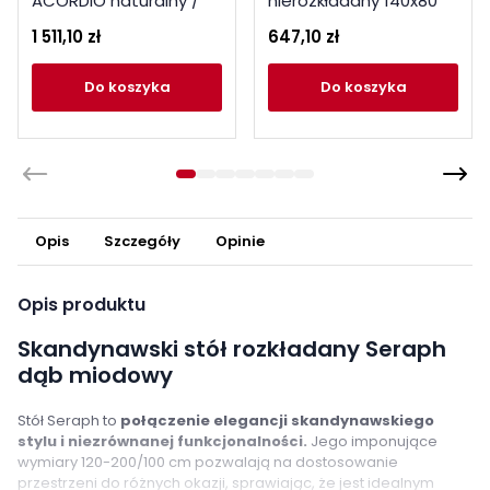
ACORDIO naturalny /
nierozkładany 140x80
czarny
Citrine czarny
1 511,10 zł
647,10 zł
do koszyka
do koszyka
Opis
Szczegóły
Opinie
Opis produktu
Skandynawski stół rozkładany Seraph
dąb miodowy
Stół Seraph to
połączenie elegancji skandynawskiego
stylu i niezrównanej funkcjonalności.
Jego imponujące
wymiary 120-200/100 cm pozwalają na dostosowanie
przestrzeni do różnych okazji, sprawiając, że jest idealnym