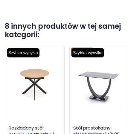
8 innych produktów w tej samej
kategorii:
Wysyłka 48H
Szybka wysyłka
Szybka wysyłka
Rozkładany stół
Stół prostokątny