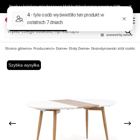
Strona główna
Producenci
Dome
Stoły Dome
Skandynawski stół rozkład
Szybka wysyłka