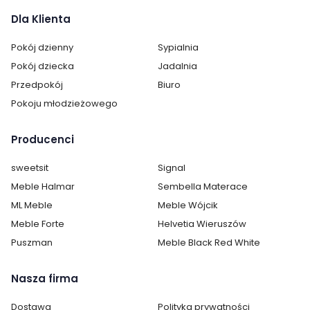
Dla Klienta
Wysokość:
75 cm
Pokój dzienny
Sypialnia
Długość:
120 cm
Pokój dziecka
Jadalnia
200 cm
Przedpokój
Biuro
Pokoju młodzieżowego
Pokój:
Salon
Kształt blatu:
Owalny
Producenci
Materiał blatu:
Płyta MDF
sweetsit
Signal
Meble Halmar
Sembella Materace
Kolor mebla:
Dąb Naturalny
ML Meble
Meble Wójcik
Meble Forte
Helvetia Wieruszów
Kolor blatu:
Biały
Puszman
Meble Black Red White
Rozkładany:
tak
Nasza firma
Regulacja wysokości:
nie
Dostawa
Polityka prywatności