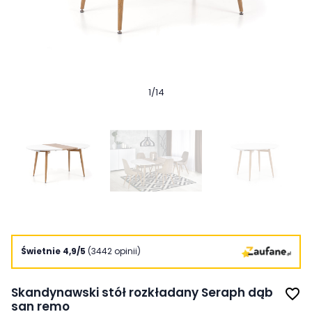
1
/
14
Świetnie 4,9/5
(3442 opinii)
Skandynawski stół rozkładany Seraph dąb
favorite_border
san remo