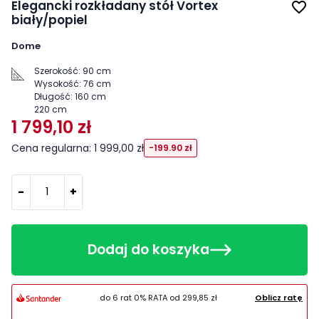
Elegancki rozkładany stół Vortex
favorite_border
biały/popiel
Dome
Szerokość:
90 cm
Wysokość:
76 cm
Długość:
160 cm
220 cm
1 799,10 zł
Cena regularna: 1 999,00 zł
-199.90 zł
-
+
Dodaj do koszyka
do 6 rat 0% RATA od
299,85 zł
Oblicz ratę