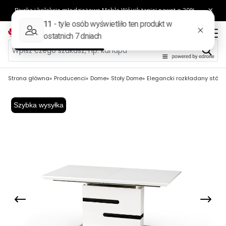
Strona główna
Producenci
Dome
Stoły Dome
Elegancki rozkładany stół Vo
Szybka wysyłka