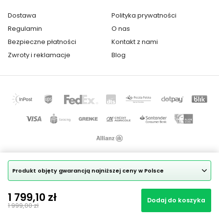
Kategoria:
Stoły
Dostawa
Polityka prywatności
Wielkość stołu:
6-osobowy, 8-osobowy
Regulamin
O nas
Bezpieczne płatności
Kontakt z nami
Kolor stołu:
Szary
Zwroty i reklamacje
Blog
Produkt objęty gwarancją najniższej ceny w Polsce
Copyright © 2025
Mapa strony
1 799,10 zł
Realizacja projektu: Igor Chudy
Dodaj do koszyka
1 999,00 zł