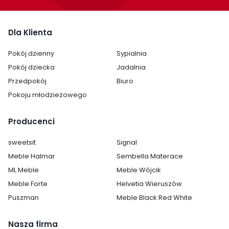
Długość:
160 cm
220 cm
Dla Klienta
Pokój:
Salon
Pokój dzienny
Sypialnia
Pokój dziecka
Jadalnia
Kształt blatu:
Prostokątny
Przedpokój
Biuro
Pokoju młodzieżowego
Materiał blatu:
Płyta laminowana
Kolor mebla:
Biały
Producenci
Kolor blatu:
sweetsit
Biały
Signal
Meble Halmar
Sembella Materace
Rozkładany:
tak
ML Meble
Meble Wójcik
Meble Forte
Helvetia Wieruszów
Regulacja wysokości:
nie
Puszman
Meble Black Red White
Rodzaj nóg:
Inne
Nasza firma