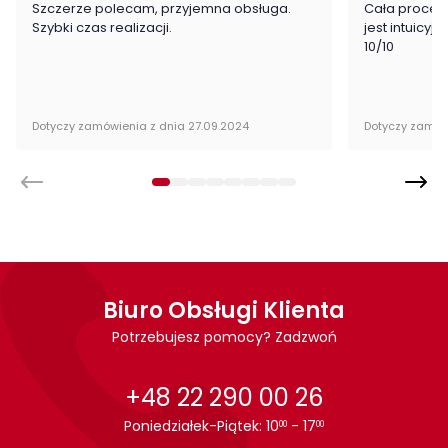
Szczerze polecam, przyjemna obsługa.
Cała proced
stabilność
Szybki czas realizacji.
jest intuicyj
rozkładana konstrukcja
10/10
styl nowoczesny/glamour
Wykonanie:
Dotyczy zamówienia z dnia 27.09.2024
Dotyczy zamów
MDF laminowany
MDF lakierowany
stal nierdzewna
Montaż
Stół Vortex jest oryginalnie zapakowany w paczki wraz z
Biuro Obsługi Klienta
instrukcją obsługi do samodzielnego montażu.
Potrzebujesz pomocy? Zadzwoń
Cechy charakterystyczne
+48 22 290 00 26
Szerokość:
90 cm
Poniedziałek-Piątek: 10
- 17
00
00
Wysokość:
76 cm