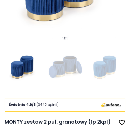
1
/
11
Świetnie 4,9/5
(3442 opinii)
MONTY zestaw 2 puf, granatowy (1p 2kpl)
favorite_border