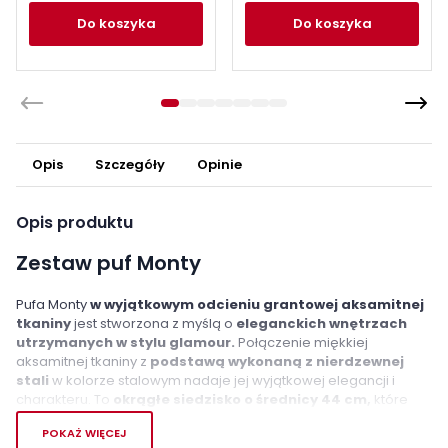
do koszyka
do koszyka
Opis
Szczegóły
Opinie
Opis produktu
Zestaw puf Monty
Pufa Monty
w wyjątkowym odcieniu grantowej aksamitnej
tkaniny
jest stworzona z myślą o
eleganckich wnętrzach
utrzymanych w stylu glamour.
Połączenie miękkiej
aksamitnej tkaniny z
podstawą wykonaną z nierdzewnej
stali
w kolorze stalowym nadaje jej wyjątkowej elegancji i
charakteru. To
okrągłe siedzisko o średnicy 44 cm,
które
doskonale sprawdza się jako mebel do salonu, pełniący kilka
POKAŻ WIĘCEJ
funkcji. Możesz na nim wygodnie usiąść, używać go jako