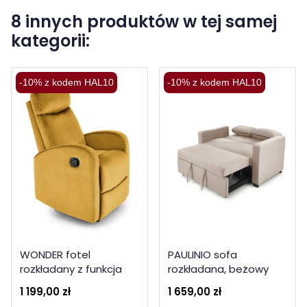
8 innych produktów w tej samej
kategorii:
-10% z kodem HAL10
-10% z kodem HAL10
WONDER fotel
PAULINIO sofa
rozkładany z funkcja
rozkładana, beżowy
kołyski, musztardowy
1 199,00 zł
1 659,00 zł