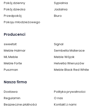
Pokój dzienny
Sypialnia
Pokój dziecka
Jadalnia
Cechy charakterystyczne
Przedpokój
Biuro
Szerokość:
43 cm
Pokoju młodzieżowego
Wysokość:
36 cm
Producenci
Kolor:
Granatowy
sweetsit
Signal
Meble Halmar
Sembella Materace
Pokój:
Przedpokój
ML Meble
Meble Wójcik
Kategoria:
Fotele wypoczynkowe
Meble Forte
Helvetia Wieruszów
Puszman
Meble Black Red White
Nasza firma
Dostawa
Polityka prywatności
Regulamin
O nas
Bezpieczne płatności
Kontakt z nami