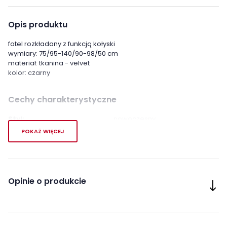
Opis produktu
fotel rozkładany z funkcją kołyski
wymiary: 75/95-140/90-98/50 cm
materiał: tkanina - velvet
kolor: czarny
Cechy charakterystyczne
Styl:
nowoczesny
POKAŻ WIĘCEJ
Kolor fotela:
czernie
Pomieszczenie:
Salon
Sypialnia
Opinie o produkcie
Materiał tapicerki:
tkanina aksamit
Cechy dodatkowe fotela:
rozkładany