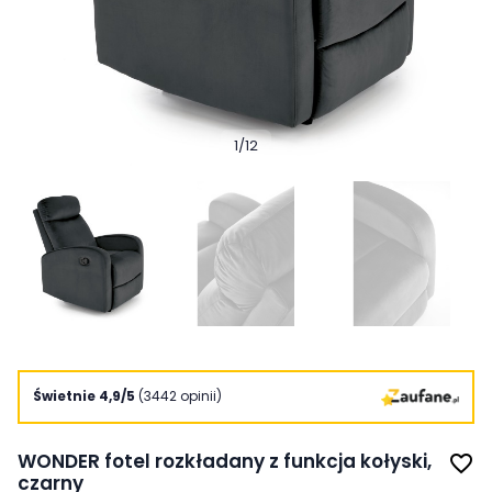
1
/
12
Świetnie 4,9/5
(3442 opinii)
WONDER fotel rozkładany z funkcja kołyski,
favorite_border
czarny