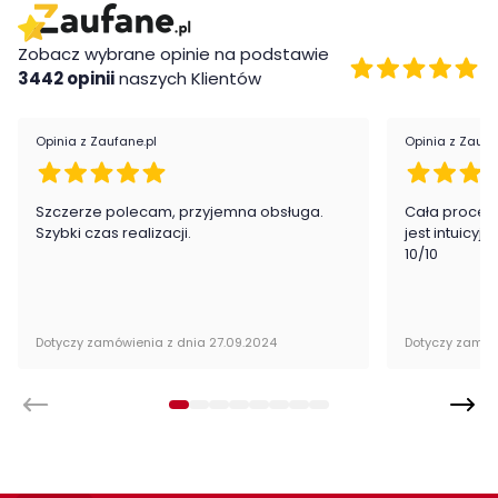
Zobacz wybrane opinie na podstawie
3442 opinii
naszych Klientów
Opinia z Zaufane.pl
Opinia z Zaufa
Szczerze polecam, przyjemna obsługa.
Cała proced
Szybki czas realizacji.
jest intuicyj
10/10
Dotyczy zamówienia z dnia 27.09.2024
Dotyczy zamów