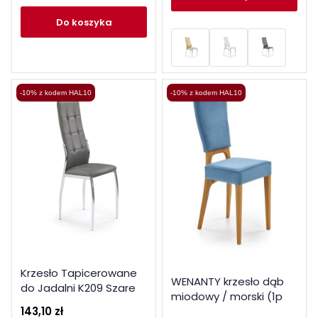
do koszyka
-10% z kodem HAL10
-10% z kodem HAL10
Krzesło Tapicerowane
WENANTY krzesło dąb
do Jadalni K209 Szare
miodowy / morski (1p
Ekoskóra
143,10 zł
2szt)