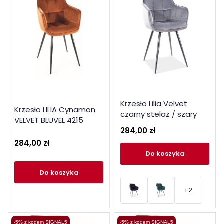
Krzesło Lilia Velvet
Krzesło LILIA Cynamon
czarny stelaż / szary
VELVET BLUVEL 4215
bluvel 14
284,00 zł
284,00 zł
do koszyka
do koszyka
+2
-5% z kodem SIGNAL5
-5% z kodem SIGNAL5