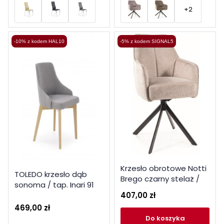
+2
-10% z kodem HAL10
-5% z kodem SIGNAL5
Krzesło obrotowe Notti
TOLEDO krzesło dąb
Brego czarny stelaż /
sonoma / tap. Inari 91
jasny beż 31
407,00 zł
(1p 1szt)
469,00 zł
do koszyka