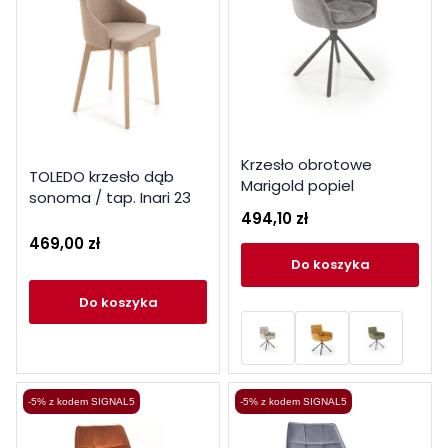
Krzesło obrotowe
TOLEDO krzesło dąb
Marigold popiel
sonoma / tap. Inari 23
494,10 zł
(1p 1szt)
469,00 zł
do koszyka
do koszyka
-5% z kodem SIGNAL5
-5% z kodem SIGNAL5