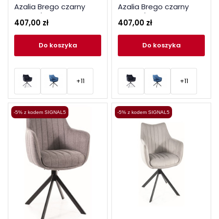
Azalia Brego czarny
Azalia Brego czarny
stelaż / ciemny szary 18
stelaż / oliwka 77
407,00 zł
407,00 zł
do koszyka
do koszyka
+11
+11
-5% z kodem SIGNAL5
-5% z kodem SIGNAL5