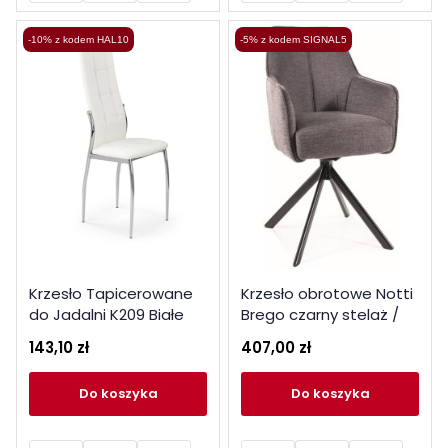
-10% z kodem HAL10
-5% z kodem SIGNAL5
Krzesło Tapicerowane
Krzesło obrotowe Notti
do Jadalni K209 Białe
Brego czarny stelaż /
Ekoskóra
ciemny szary 18
143,10 zł
407,00 zł
do koszyka
do koszyka