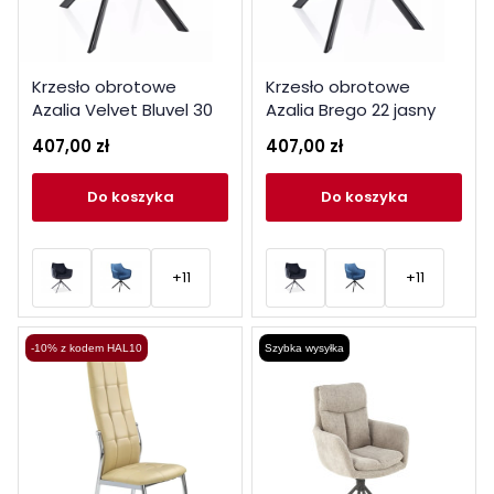
Krzesło obrotowe
Krzesło obrotowe
Azalia Velvet Bluvel 30
Azalia Brego 22 jasny
jasny beż
beż
407,00 zł
407,00 zł
do koszyka
do koszyka
+11
+11
-10% z kodem HAL10
Szybka wysyłka