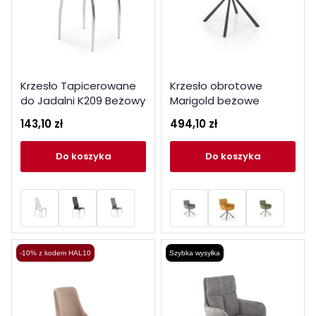
Krzesło Tapicerowane
Krzesło obrotowe
do Jadalni K209 Beżowy
Marigold beżowe
Ekoskóra
143,10 zł
494,10 zł
do koszyka
do koszyka
-10% z kodem HAL10
Szybka wysyłka