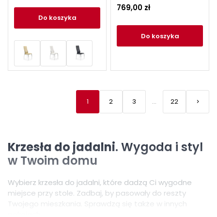
769,00 zł
do koszyka
do koszyka
1
2
3
…
22
keyboard_arrow_right
Nastę
Krzesła do jadalni
. Wygoda i styl
w Twoim domu
Wybierz krzesła do jadalni, które dadzą Ci wygodne
miejsce przy stole. Zadbaj, by pasowały do reszty
Twojego mieszkania. Sprawdzą się także w innych
pokojach.