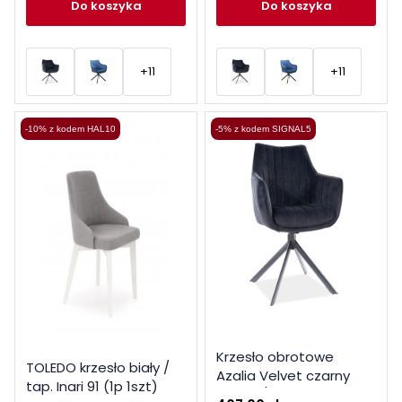
do koszyka
do koszyka
+11
+11
-10% z kodem HAL10
-5% z kodem SIGNAL5
Krzesło obrotowe
TOLEDO krzesło biały /
Azalia Velvet czarny
tap. Inari 91 (1p 1szt)
stelaż / czarny bluvel 19