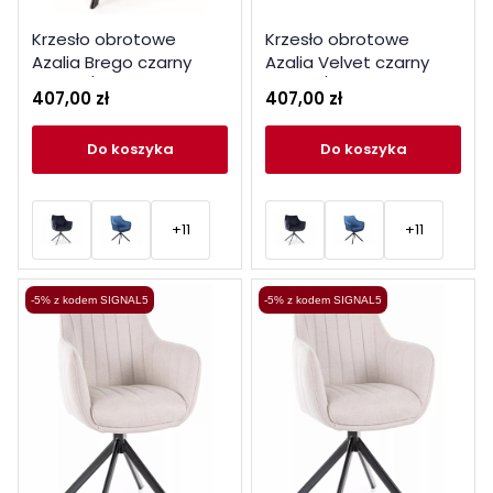
Krzesło obrotowe
Krzesło obrotowe
Azalia Brego czarny
Azalia Velvet czarny
stelaż / jasny szary 07
stelaż / jasny szary
407,00 zł
407,00 zł
bluvel 03
do koszyka
do koszyka
+11
+11
-5% z kodem SIGNAL5
-5% z kodem SIGNAL5