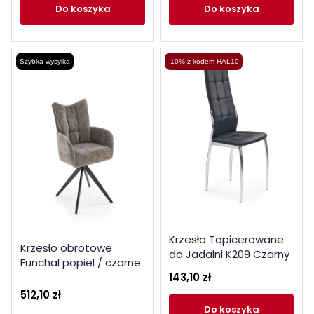
do koszyka
do koszyka
Szybka wysyłka
-10% z kodem HAL10
Krzesło Tapicerowane
Krzesło obrotowe
do Jadalni K209 Czarny
Funchal popiel / czarne
Ekoskóra
143,10 zł
nogi
512,10 zł
do koszyka