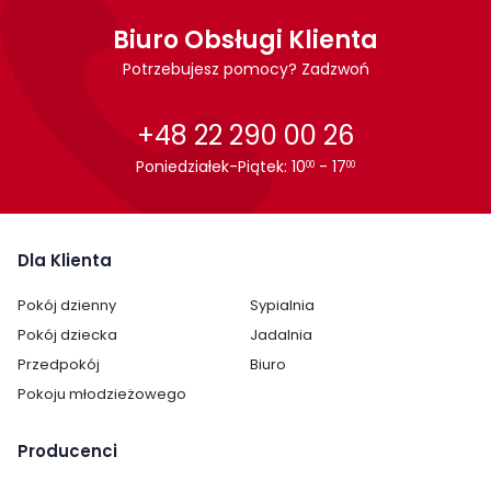
Szerokość:
57 cm
Biuro Obsługi Klienta
Wysokość:
86 cm
Potrzebujesz pomocy? Zadzwoń
Głębokość:
60 cm
+48 22 290 00 26
Wykonanie:
metalowe
Poniedziałek-Piątek: 10
- 17
00
00
tapicerowane
Montaż:
do samodzielnego montażu
Dla Klienta
Styl:
nowoczesny
Pokój dzienny
Sypialnia
Pokój:
Jadalnia
Pokój dziecka
Jadalnia
Salon
Przedpokój
Biuro
Pokoju młodzieżowego
Podłokietniki:
z podłokietnikami
Kategoria:
Krzesła
Producenci