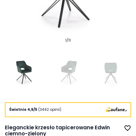
1
/
11
Świetnie 4,9/5
(3442 opinii)
Eleganckie krzesło tapicerowane Edwin
favorite_border
ciemno-zielony