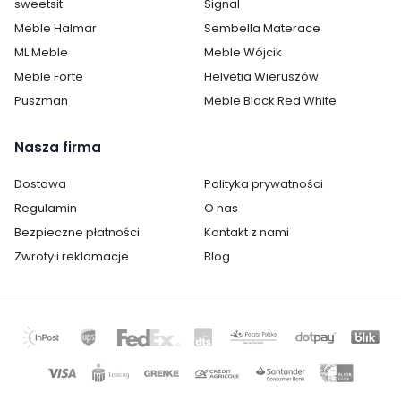
Kolor krzesła:
zielenie
sweetsit
Signal
Meble Halmar
Sembella Materace
Pomieszczenie:
Biuro
ML Meble
Meble Wójcik
Salon
Meble Forte
Sypialnia
Helvetia Wieruszów
Puszman
Meble Black Red White
Materiał krzesła:
metalowe
tapicerowane
Nasza firma
welurowe
Dostawa
Polityka prywatności
Cechy dodatkowe krzesła:
pikowane
Regulamin
O nas
Bezpieczne płatności
Kontakt z nami
Zwroty i reklamacje
Blog