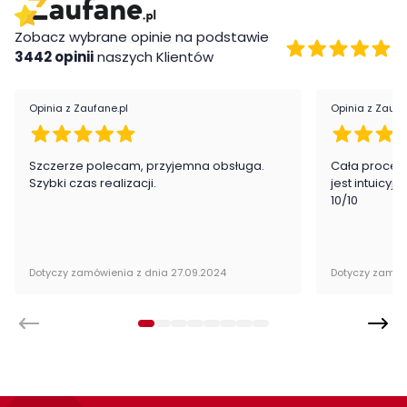
a zarazem eleganckie rozwiązania we wnętrzach.
Zobacz wybrane opinie na podstawie
Cechy charakterystyczne
3442 opinii
naszych Klientów
nowoczesny design
wygodne podłokietniki
Opinia z Zaufane.pl
Opinia z Zaufa
obrotowe siedzisko
uniwersalne zastosowanie
Szczerze polecam, przyjemna obsługa.
Cała proced
Wykonanie
Szybki czas realizacji.
jest intuicyj
10/10
tkanina velvet
stal malowana proszkowo
Montaż
Dotyczy zamówienia z dnia 27.09.2024
Dotyczy zamów
Krzesło Edwin jest oryginalnie zapakowane w paczkach wraz z
instrukcją obsługi do samodzielnego montażu.
Cechy charakterystyczne