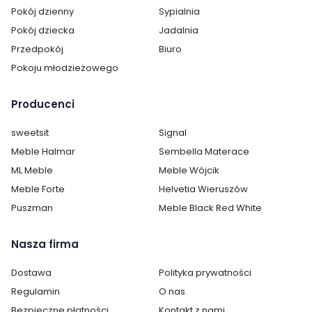
Pokój dzienny
Sypialnia
Podłokietniki:
bez podłokietników
Pokój dziecka
Jadalnia
Kolor mebla:
Metal
Przedpokój
Biuro
Pokoju młodzieżowego
Rodzaj nóg:
Inne
Producenci
Materiał korpusu:
Metal
sweetsit
Signal
Szerokość siedziska:
44 cm
Meble Halmar
Sembella Materace
Wysokość siedziska:
47 cm
ML Meble
Meble Wójcik
Meble Forte
Helvetia Wieruszów
Głębokość siedziska:
59 cm
Puszman
Meble Black Red White
Kategoria:
Krzesła
Nasza firma
Kolor krzesła:
szarości
Dostawa
Polityka prywatności
Pomieszczenie:
Biuro
Regulamin
O nas
HoReCa
Bezpieczne płatności
Kontakt z nami