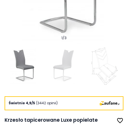
1
/
3
Świetnie 4,9/5
(3442 opinii)
Krzesło tapicerowane Luxe popielate
favorite_border