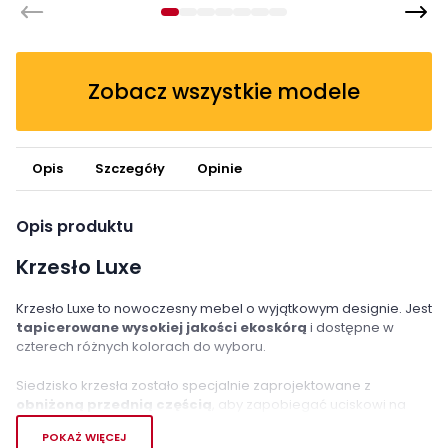
Zobacz wszystkie modele
Opis
Szczegóły
Opinie
Opis produktu
Krzesło Luxe
Krzesło Luxe to nowoczesny mebel o wyjątkowym designie. Jest
tapicerowane wysokiej jakości ekoskórą
i dostępne w
czterech różnych kolorach do wyboru.
Siedzisko krzesła zostało specjalnie zaprojektowane z
obniżoną przednią częścią
, aby zapobiegać uciskowi na
uda użytkownika i zapewnić
maksymalny komfort
. Oparcie
POKAŻ WIĘCEJ
krzesła jest estetycznie
wykończone przeszyciami w