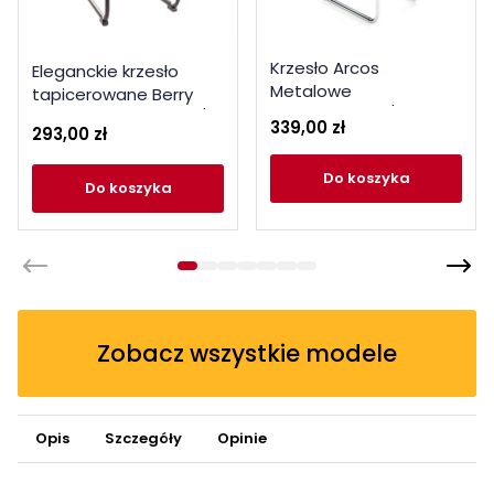
Krzesło Arcos
Eleganckie krzesło
Metalowe
tapicerowane Berry
Chromowane / Eko
Brego czarny stelaż /
339,00 zł
293,00 zł
Skóra Kolor Popiel
ciemny szary 18
do koszyka
do koszyka
Zobacz wszystkie modele
Opis
Szczegóły
Opinie