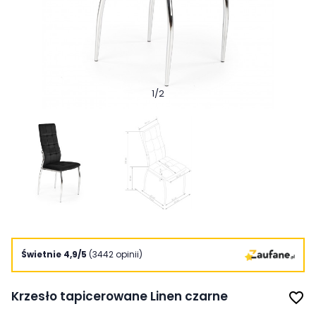
1
/
2
Świetnie 4,9/5
(3442 opinii)
Krzesło tapicerowane Linen czarne
favorite_border