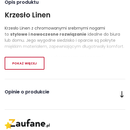
Opis produktu
Krzesło Linen
Krzesło Linen z chromowanymi srebrnymi nogami
to
stylowe i nowoczesne rozwiązanie
idealne do biura
lub domu. Jego wygodne siedzisko i oparcie są pokryte
miękkim materiałem, zapewniającym długotrwały komfort.
Konstrukcja z czterema chromowanymi nogami
gwarantuje równomierne rozłożenie ciężaru, co sprawia, że
POKAŻ WIĘCEJ
krzesło jest
stabilne i bezpieczne,
a
jednocześnie
praktyczne i trwałe
, służące na wiele lat.
Oparcie i siedzisko zdobią prostopadłe pasy, które tworzą
regularne czworokąty, dodając elegancji i szyku.
Opinie o produkcie
Krzesło Linen z chromowanymi srebrnymi nogami
to
doskonały wybór
dla osób, które cenią sobie
nowoczesny design i wygodę.
Cechy charakterystyczne