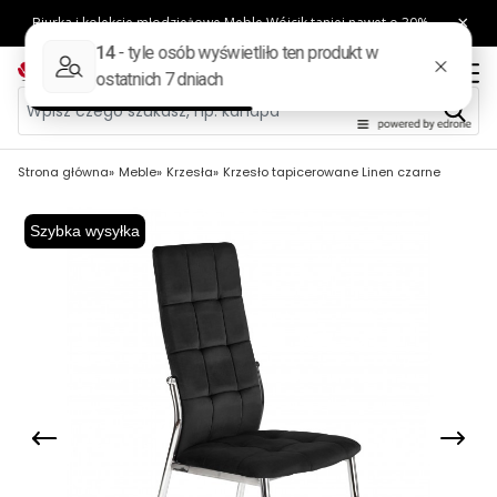
Strona główna
Meble
Krzesła
Krzesło tapicerowane Linen czarne
Szybka wysyłka