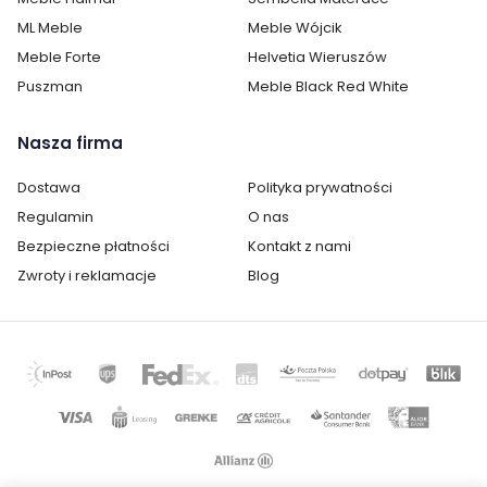
ML Meble
Meble Wójcik
Kategoria:
Krzesła
Meble Forte
Helvetia Wieruszów
Kolor krzesła:
czernie
Puszman
Meble Black Red White
Pomieszczenie:
Jadalnia
Nasza firma
Salon
Dostawa
Polityka prywatności
Materiał krzesła:
metalowe
Regulamin
O nas
tapicerowane
welurowe
Bezpieczne płatności
Kontakt z nami
Zwroty i reklamacje
Blog
Cechy dodatkowe krzesła:
pikowane