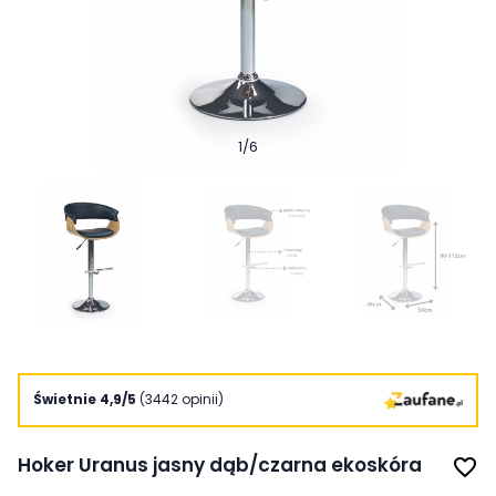
1
/
6
Świetnie 4,9/5
(3442 opinii)
Hoker Uranus jasny dąb/czarna ekoskóra
favorite_border