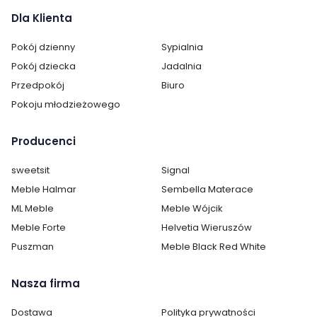
Dla Klienta
Styl:
nowoczesny
Pokój dzienny
Sypialnia
Pokój:
Jadalnia
Pokój dziecka
Jadalnia
Przedpokój
Biuro
Materiał korpusu:
Chrom
Pokoju młodzieżowego
Kategoria:
Hokery
Producenci
Materiał siedziska / blatu:
ekoskóra
sweetsit
Signal
Kolor krzesła:
czernie
Meble Halmar
Sembella Materace
ML Meble
Meble Wójcik
Pomieszczenie:
HoReCa
Meble Forte
Hotel
Helvetia Wieruszów
Kawiarnia
Puszman
Meble Black Red White
Kuchnia
Restauracja
Salon
Nasza firma
Materiał krzesła:
Dostawa
ekoskóra
Polityka prywatności