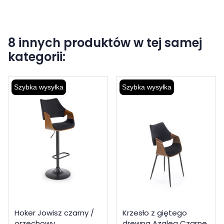
8 innych produktów w tej samej
kategorii:
Szybka wysyłka
Szybka wysyłka
Hoker Jowisz czarny /
Krzesło z giętego
orzechowy
drewna Azalea Czarne