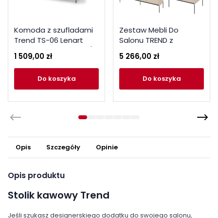
Komoda z szufladami
Zestaw Mebli Do
Trend TS-06 Lenart
Salonu TREND z
Meble beż piaskowy /
Oświetleniem Kaszmir
1 509,00 zł
5 266,00 zł
czarny
Beż Piaskowy
do koszyka
do koszyka
Opis
Szczegóły
Opinie
Opis produktu
Stolik kawowy Trend
Jeśli szukasz designerskiego dodatku do swojego salonu,