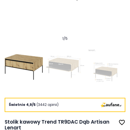
1
/
5
Świetnie 4,9/5
(3442 opinii)
Stolik kawowy Trend TR9DAC Dąb Artisan
favorite_border
Lenart