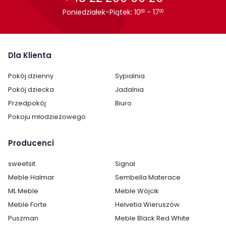
Poniedziałek-Piątek: 10
- 17
00
00
Stolik kawowy Trend firmy Lenart jest oryginalnie zapakowana
w paczkach wraz z instrukcją obsługi do samodzielnego
montażu.
Dla Klienta
Pokój dzienny
Sypialnia
Pokój dziecka
Jadalnia
Przedpokój
Biuro
Pokoju młodzieżowego
Producenci
sweetsit
Signal
Meble Halmar
Sembella Materace
ML Meble
Meble Wójcik
Meble Forte
Helvetia Wieruszów
Puszman
Meble Black Red White