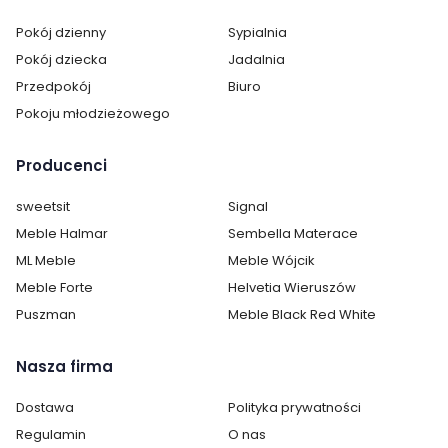
Pokój dzienny
Sypialnia
Pokój dziecka
Jadalnia
Przedpokój
Biuro
Pokoju młodzieżowego
Producenci
sweetsit
Signal
Meble Halmar
Sembella Materace
ML Meble
Meble Wójcik
Meble Forte
Helvetia Wieruszów
Cechy charakterystyczne
Puszman
Meble Black Red White
Szerokość:
98 cm
Nasza firma
Wysokość:
83 cm
Dostawa
Polityka prywatności
Regulamin
O nas
Głębokość:
40 cm