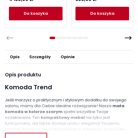
piaskowy / czarny
do koszyka
do koszyka
Opis
Szczegóły
Opinie
Opis produktu
Komoda Trend
Jeśli marzysz o praktycznym i stylowym dodatku do swojego
salonu, mamy dla Ciebie idealne rozwiązanie! Nasza
mała
komoda w kolorze szarym
spełni wszystkie Twoje
oczekiwania. Ten
kompaktowy mebel
nie tylko jest
funkcjonalny, ale także dodaje uroku i elegancji Twojemu
wnętrzu. Nasza szara mała komoda w salonie to doskonałe
rozwiązanie dla osób poszukujących miejsca do