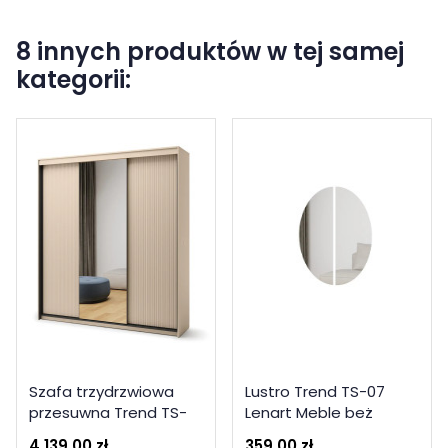
8 innych produktów w tej samej
kategorii:
Szafa trzydrzwiowa
Lustro Trend TS-07
przesuwna Trend TS-
Lenart Meble beż
02 Lenart Meble beż
piaskowy
4 139,00 zł
359,00 zł