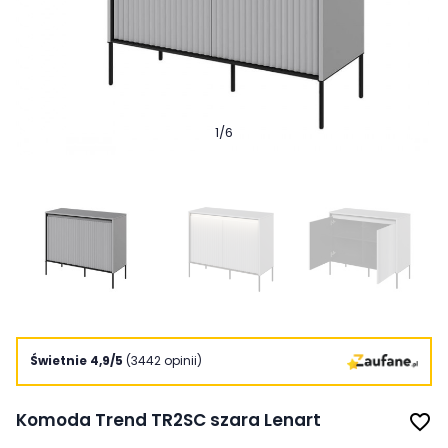
1
/
6
Świetnie 4,9/5
(3442 opinii)
Komoda Trend TR2SC szara Lenart
favorite_border