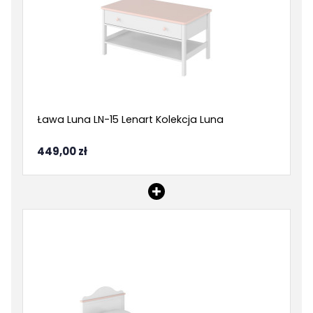
Cechy charakterystyczne
Szerokość:
42 cm
Wysokość:
47 cm
Ława Luna LN-15 Lenart Kolekcja Luna
Głębokość:
110 cm
449,00 zł
Kategoria:
Stoliki kawowe i ławy
Kolor ław i stolików
Biały
kawowych: