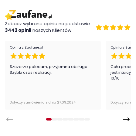
- okrągłe uchwyty oraz blat w przyjemnym różowym kolorze
- lekkie skandynawskie akcenty
Wykonanie
Zobacz wybrane opinie na podstawie
3442 opinii
naszych Klientów
- Płyta meblowa
Opinia z Zaufane.pl
Opinia z Zaufa
Montaż
Ława Luna firmy Lenart jest oryginalnie zapakowana w
Szczerze polecam, przyjemna obsługa.
Cała proced
paczkach wraz z instrukcją obsługi do samodzielnego
Szybki czas realizacji.
jest intuicyj
montażu.
10/10
Dotyczy zamówienia z dnia 27.09.2024
Dotyczy zamów