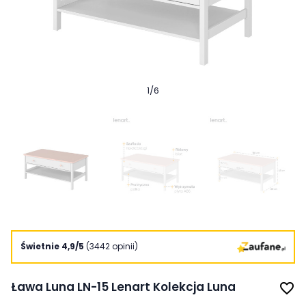
1
/
6
Świetnie 4,9/5
(3442 opinii)
Ława Luna LN-15 Lenart Kolekcja Luna
favorite_border