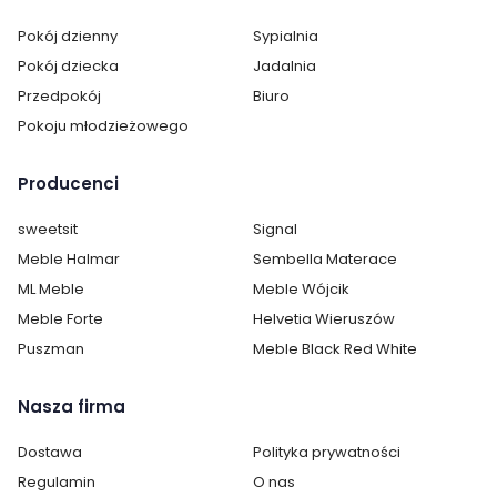
Pokój dzienny
Sypialnia
Pokój dziecka
Jadalnia
Przedpokój
Biuro
Pokoju młodzieżowego
Producenci
sweetsit
Signal
Meble Halmar
Sembella Materace
ML Meble
Meble Wójcik
Meble Forte
Helvetia Wieruszów
Puszman
Meble Black Red White
Nasza firma
Dostawa
Polityka prywatności
Regulamin
O nas