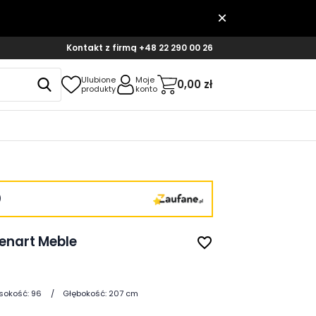
Kontakt z firmą
+48 22 290 00 26
Ulubione
Moje
0,00 zł
produkty
konto
)
Lenart Meble
favorite_border
sokość:
96
Głębokość:
207 cm