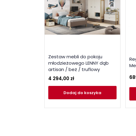
Zestaw mebli do pokoju
Re
młodzieżowego LENNY dąb
Me
artisan / beż / truflowy
68
4 294,00 zł
Dodaj
do koszyka