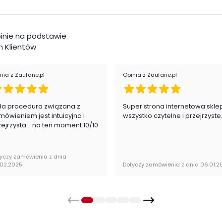
jątkowo i komfortowo.
Kol
e
inie na podstawie
 Klientów
nia z Zaufane.pl
Opinia z Zaufane.pl
ła procedura związana z
Super strona internetowa skle
mówieniem jest intuicyjna i
wszystko czytelne i przejrzyste
zejrzysta... na ten moment 10/10
zapakowane w paczkach wraz z instrukcją obsługi do
yczy zamówienia z dnia
.02.2025
Dotyczy zamówienia z dnia 06.01.2