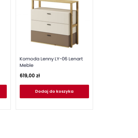
Komoda Lenny LY-06 Lenart
Zagłówek do łóż
Meble
11Lenart Meble
619,00 zł
289,00 zł
Dodaj
do koszyka
Dodaj
do