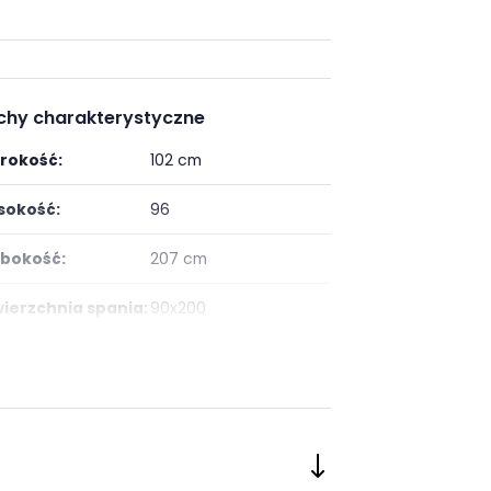
chy charakterystyczne
rokość:
102 cm
okość:
96
bokość:
207 cm
ierzchnia spania:
90x200
or:
Kolor drewna
ój:
Pokój dziecka
egoria:
Łóżka