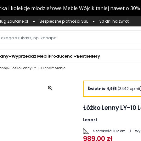
ług Zaufane.pl
Bezpieczne płatności SSL
30 dni na zwrot
zany
Wyprzedaż Mebli
Producenci
Bestsellery
Lenny
Łóżko Lenny LY-10 Lenart Meble
zoom_in
Świetnie 4,9/5
(3442 opinii
Łóżko Lenny LY-10 
Lenart
Szerokość:
102 cm
Wy
989,00 zł