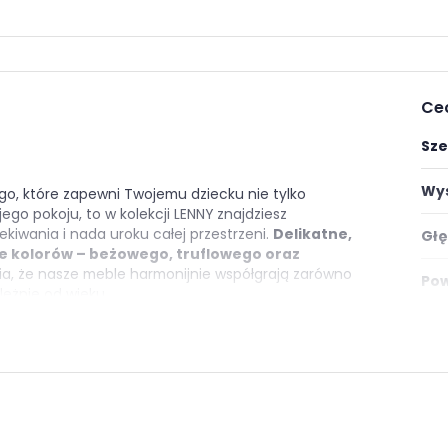
Ce
Sze
Wys
go, które zapewni Twojemu dziecku nie tylko
ego pokoju, to w kolekcji LENNY znajdziesz
ekiwania i nada uroku całej przestrzeni.
Delikatne,
Głę
e kolorów – beżowego, truflowego oraz
a, że nasze meble harmonijnie współgrają zarówno
Pow
leżnie od wieku.
Kol
łóżko młodzieżowe, otrzymujesz element
ie modny, lecz także jest uniwersalny i łatwy w
Pok
posażenia go w tapicerowany, miękki
komfort podczas wieczornych chwil z książką lub
e tylko
atrakcyjny design i estetyczny wygląd
,
Kat
e łóżko młodzieżowe i podaruj swojemu dziecku