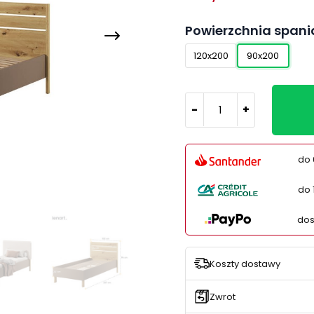
Powierzchnia spani
120x200
90x200
-
+
do 
do 
dos
Koszty dostawy
Zwrot