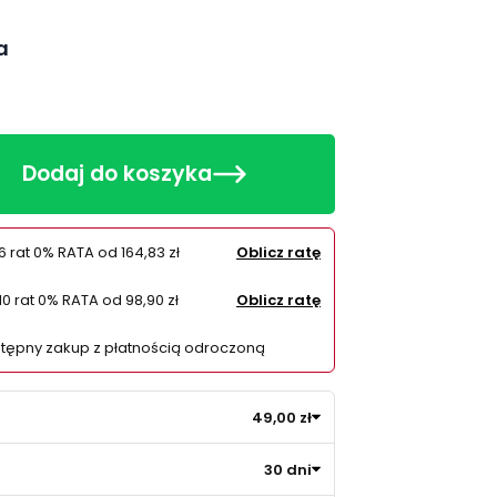
a
Dodaj do koszyka
6 rat 0% RATA od
164,83 zł
Oblicz ratę
10 rat 0% RATA od
98,90 zł
Oblicz ratę
tępny zakup z płatnością odroczoną
49,00 zł
30 dni