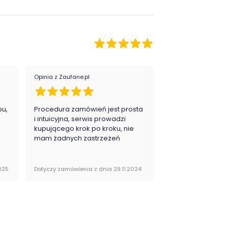
or łóżka:
beże i brązy
Opinia z Zaufane.pl
Opinia z Zaufane.pl
pu,
Procedura zamówień jest prosta
Zawsze na 5, jes
.
i intuicyjna, serwis prowadzi
zadowolona i pla
kupującego krok po kroku, nie
zakupy
mam żadnych zastrzeżeń
025
Dotyczy zamówienia z dnia 29.11.2024
Dotyczy zamówienia 