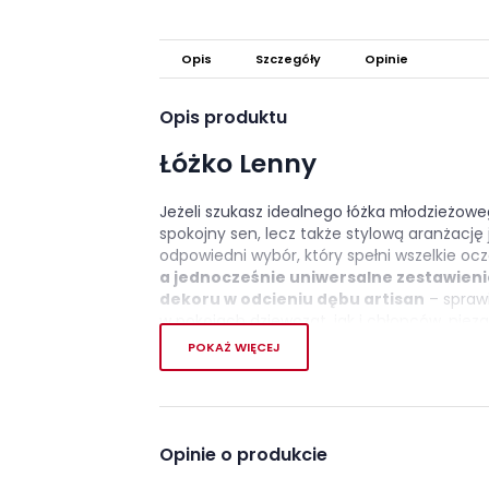
Opis
Szczegóły
Opinie
Opis produktu
Łóżko Lenny
Jeżeli szukasz idealnego łóżka młodzieżowe
spokojny sen, lecz także stylową aranżację j
odpowiedni wybór, który spełni wszelkie ocz
a jednocześnie uniwersalne zestawieni
dekoru w odcieniu dębu artisan
– sprawi
w pokojach dziewcząt, jak i chłopców, nieza
POKAŻ WIĘCEJ
Możesz być pewny, że inwestując w nasze 
wyposażenia, który nie tylko długo pozostan
aranżacji. Dodatkowo,
masz możliwość wy
zagłówek
, który bez wątpienia podniesie 
filmem. Łóżko młodzieżowe Ly-08 oferuje ni
Opinie o produkcie
ale przede wszystkim wygodę. Wybierz nasz