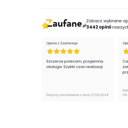
miejsce, w którym poczuje się niezwykle wy
Cechy charakterystyczn
Zobacz wybrane op
nowoczesna stylistyka
3442 opinii
naszych
brak materaca w zestawie
możliwość dokupienia zagłówka
Opinia z Zaufane.pl
Opi
Wykonanie
Szczerze polecam, przyjemna
Ca
płyta laminowana
obsługa. Szybki czas realizacji.
za
Montaż
pr
Łóżko Lenny firmy Lenart jest oryginalnie 
Dot
samodzielnego montażu.
Dotyczy zamówienia z dnia 27.09.2024
06