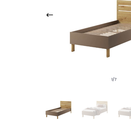
1
/
7