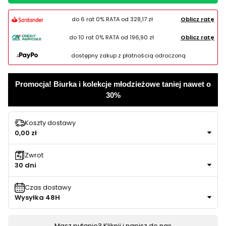
do 6 rat 0% RATA od
328,17 zł
Oblicz ratę
do 10 rat 0% RATA od
196,90 zł
Oblicz ratę
dostępny zakup z płatnością odroczoną
Promocja! Biurka i kolekcje młodzieżowe taniej nawet o
30%
Koszty dostawy
0,00 zł
Zwrot
30 dni
Czas dostawy
Wysyłka 48H
Masz pytanie? Kliknij i napisz do nas