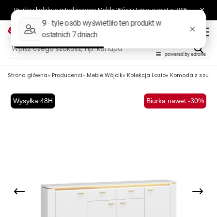
Strona główna
Producenci
Meble Wójcik
Kolekcja Lazio
Komoda z szuflad
Wysyłka 48H
Biurka nawet -30%