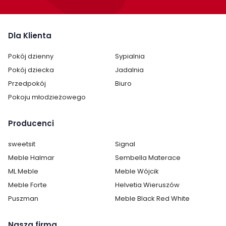
Dla Klienta
Pokój dzienny
Sypialnia
Pokój dziecka
Jadalnia
Cechy charakterystyczne
Przedpokój
Biuro
Pokoju młodzieżowego
Szerokość:
200 cm
Producenci
Wysokość:
87 cm
sweetsit
Signal
Głębokość:
40 cm
Meble Halmar
Sembella Materace
Kolor:
Biały
ML Meble
Meble Wójcik
Meble Forte
Helvetia Wieruszów
Ilość szuflad:
2
Puszman
Meble Black Red White
Ilość półek:
5 i więcej
Nasza firma