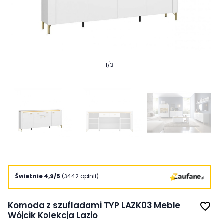
1
/
3
Świetnie 4,9/5
(3442 opinii)
Komoda z szufladami TYP LAZK03 Meble
favorite_border
Wójcik Kolekcja Lazio