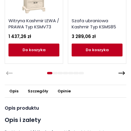
Witryna Kashmir LEWA /
Szafa ubraniowa
PRAWA Typ KSMV73
Kashmir Typ KSMS85
Meble Forte Kolekcja
Meble Forte
1 437,26 zł
3 289,06 zł
Kashmir
do koszyka
do koszyka
Opis
Szczegóły
Opinie
Opis produktu
Opis i zalety