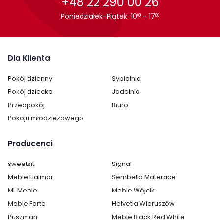
+48 22 290 00 26
Poniedziałek-Piątek: 10
- 17
00
00
Dla Klienta
Pokój dzienny
Sypialnia
Pokój dziecka
Jadalnia
Przedpokój
Biuro
Pokoju młodzieżowego
Producenci
Cechy charakterystyczne
sweetsit
Signal
Meble Halmar
Sembella Materace
Szerokość:
90 cm
ML Meble
Meble Wójcik
Wysokość:
75 cm
Meble Forte
Helvetia Wieruszów
Puszman
Meble Black Red White