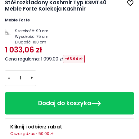
Stół rozkładany Kashmir Typ KSMT40
favorite_border
Meble Forte Kolekcja Kashmir
Meble Forte
Szerokość:
90 cm
Wysokość:
75 cm
Długość:
160 cm
1 033,06 zł
Cena regularna: 1 099,00 zł
-65.94 zł
-
+
Dodaj do koszyka
Kliknij i odbierz rabat
Oszczędzasz 50.00 zł