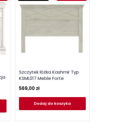
Szczytek łóżka Kashmir Typ
Komoda Kashmi
cja
KSML017 Meble Forte
Meble Forte
569,00 zł
1 335,00 zł
Dodaj
do koszyka
Dodaj
do