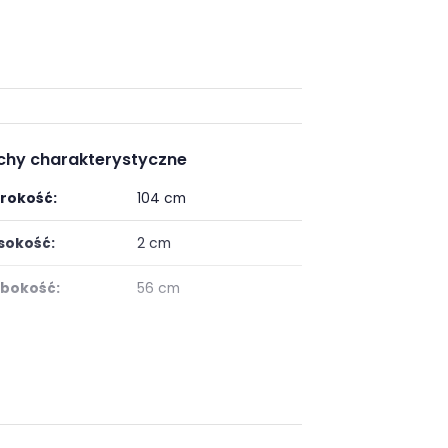
chy charakterystyczne
rokość:
104 cm
okość:
2 cm
bokość:
56 cm