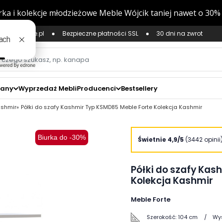
ług Zaufane.pl
Bezpieczne płatności SSL
30 dni na zwrot
zany
Wyprzedaż Mebli
Producenci
Bestsellery
ashmir
Półki do szafy Kashmir Typ KSMD85 Meble Forte Kolekcja Kashmir
Biurka do -30%
zoom_in
Świetnie 4,9/5
(3442 opinii
Półki do szafy Kas
Kolekcja Kashmir
Meble Forte
Szerokość:
104 cm
Wy