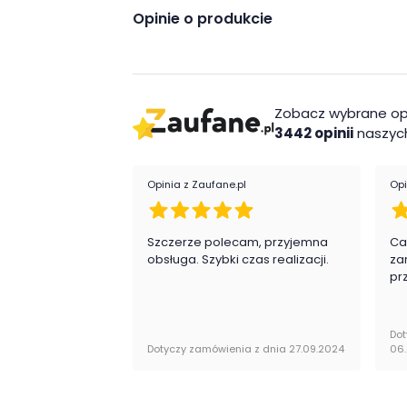
Opinie o produkcie
Zobacz wybrane op
3442 opinii
naszych
Opinia z Zaufane.pl
Opi
Szczerze polecam, przyjemna
Ca
obsługa. Szybki czas realizacji.
za
pr
Dot
Dotyczy zamówienia z dnia 27.09.2024
06