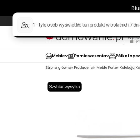
Wysyłka w 48h
98% pozytywnych opinii wed
Meble
Pomieszczenia
Półkotapc
Strona główna
Producenci
Meble Forte
Kolekcja K
Szybka wysyłka