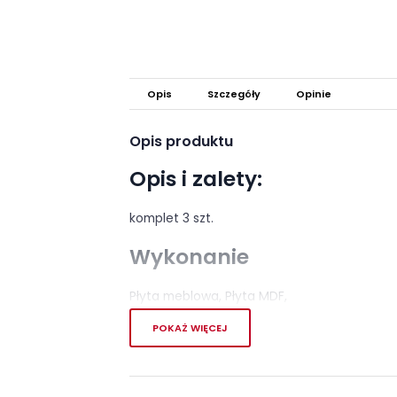
Opis
Szczegóły
Opinie
Opis produktu
Opis i zalety:
komplet 3 szt.
Wykonanie
Płyta meblowa, Płyta MDF,
Montaż
POKAŻ WIĘCEJ
Półki Kashmir firmy Meble Forte są orygina
obsługi do samodzielnego montażu.