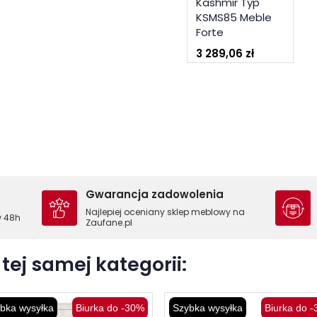
Kashmir Typ
KSMS85 Meble
Forte
3 289,06 zł
Gwarancja zadowolenia
Najlepiej oceniany sklep meblowy na
w 48h
Zaufane.pl
tej samej kategorii:
bka wysyłka
Biurka do -30%
Szybka wysyłka
Biurka do 