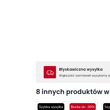
Błyskawiczna wysyłka
Większość zamówień wysyłamy 
8 innych produktów w 
Szybka wysyłka
Biurka do -30%
Szy