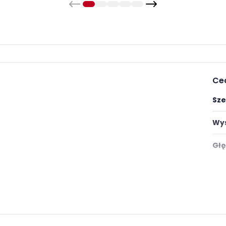
Ce
Sze
Wys
Głę
lnie zapakowane w paczkach wraz z instrukcją