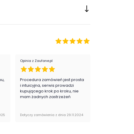
Opinia z Zaufane.pl
Opinia z Zaufane.pl
pu,
Procedura zamówień jest prosta
Zawsze na 5, jes
.
i intuicyjna, serwis prowadzi
zadowolona i pla
kupującego krok po kroku, nie
zakupy
mam żadnych zastrzeżeń
025
Dotyczy zamówienia z dnia 29.11.2024
Dotyczy zamówienia 