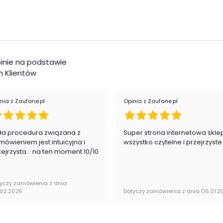
inie na podstawie
 Klientów
nia z Zaufane.pl
Opinia z Zaufane.pl
ła procedura związana z
Super strona internetowa skle
mówieniem jest intuicyjna i
wszystko czytelne i przejrzyste
zejrzysta... na ten moment 10/10
yczy zamówienia z dnia
.02.2025
Dotyczy zamówienia z dnia 06.01.2