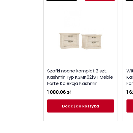
Szafki nocne komplet 2 szt.
Wi
Kashmir Typ KSMK021ST Meble
Ka
Forte Kolekcja Kashmir
Fo
1 080,06 zł
1 6
Dodaj
do koszyka