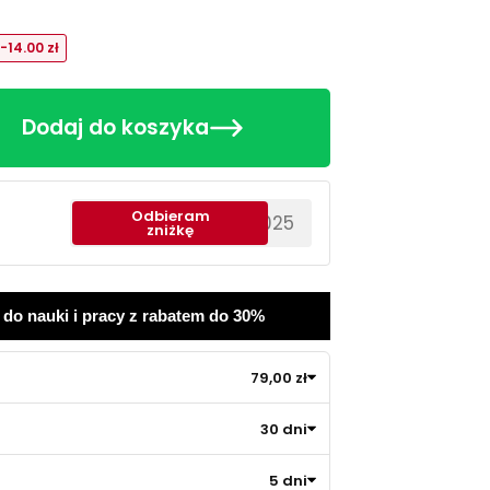
-14.00 zł
Dodaj do koszyka
Odbieram
********EWS2025
zniżkę
 do nauki i pracy z rabatem do 30%
79,00 zł
30 dni
5 dni