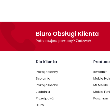
Biuro Obsługi Klienta
Potrzebujesz pomocy? Zadzwoń
Dla Klienta
Produce
Pokój dzienny
sweetsit
Sypialnia
Meble Ha
Pokój dziecka
ML Meble
Jadalnia
Meble For
Przedpokój
Puszman
Biuro