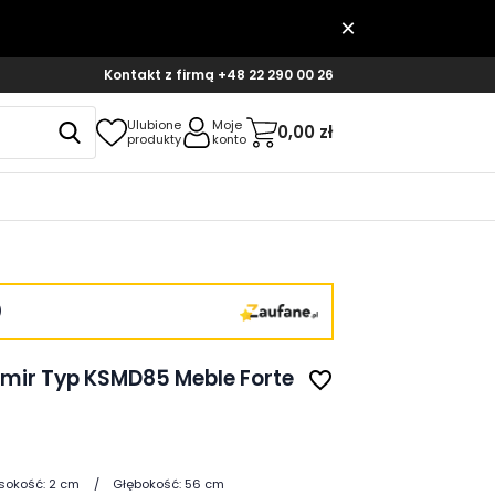
Kontakt z firmą
+48 22 290 00 26
Ulubione
Moje
0,00 zł
produkty
konto
)
hmir Typ KSMD85 Meble Forte
favorite_border
sokość:
2 cm
Głębokość:
56 cm