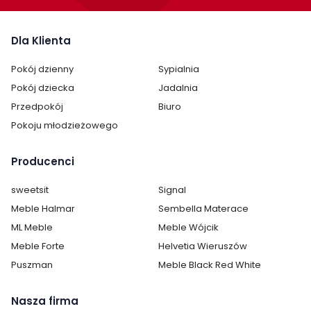
Montaż:
do samodzielnego montażu
Dla Klienta
Styl:
industrialny
klasyczny
Pokój dzienny
Sypialnia
Kolor mebla:
Brąz
Pokój dziecka
Jadalnia
Przedpokój
Biuro
Kategoria:
Szafki RTV
Pokoju młodzieżowego
Producenci
sweetsit
Signal
Meble Halmar
Sembella Materace
ML Meble
Meble Wójcik
Meble Forte
Helvetia Wieruszów
Puszman
Meble Black Red White
Nasza firma