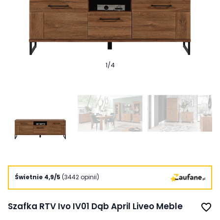
1
/
4
Świetnie 4,9/5
(3442 opinii)
Szafka RTV Ivo IV01 Dąb April Liveo Meble
favorite_border