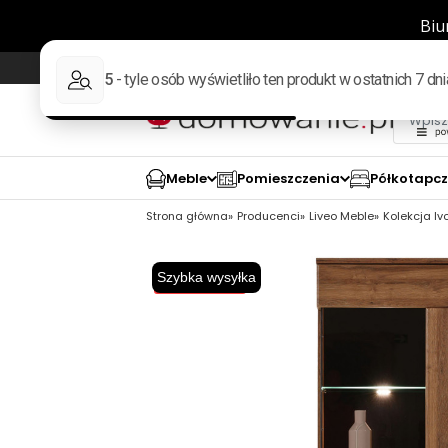
Wysyłka w 48h
98% pozytywnych opinii wed
Meble
Pomieszczenia
Półkotapc
Strona główna
Producenci
Liveo Meble
Kolekcja Iv
Szybka wysyłka
Wysyłka 48H