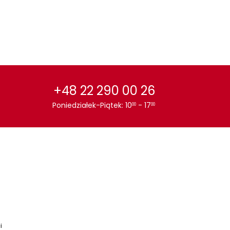
+48 22 290 00 26
Poniedziałek-Piątek: 10
- 17
00
00
i