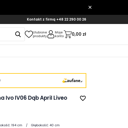
Kontakt z firmą
+48 22 290 00 26
Ulubione
Moje
0,00 zł
produkty
konto
)
 Ivo IV06 Dąb April Liveo
favorite_border
okość:
194 cm
Głębokość:
40 cm