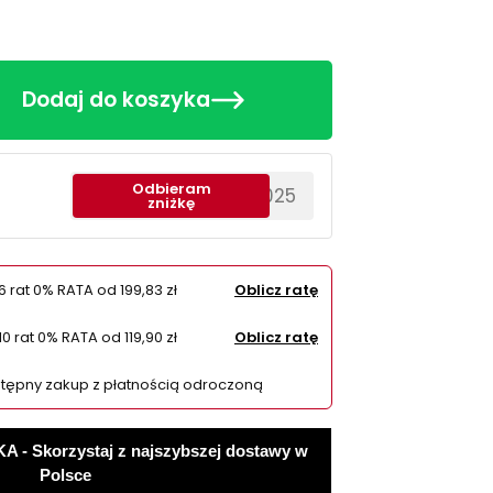
Dodaj do koszyka
Odbieram
********EWS2025
zniżkę
6 rat 0% RATA od
199,83 zł
Oblicz ratę
10 rat 0% RATA od
119,90 zł
Oblicz ratę
tępny zakup z płatnością odroczoną
 Skorzystaj z najszybszej dostawy w
Polsce