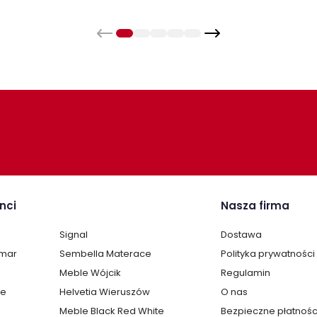
dzielnego montażu
. W zestawie znajduje się
wia i przyspiesza złożenie mebla.
nci
Nasza firma
Signal
Dostawa
lmar
Sembella Materace
Polityka prywatności
Meble Wójcik
Regulamin
te
Helvetia Wieruszów
O nas
Meble Black Red White
Bezpieczne płatnośc