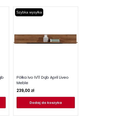
Szybka wysyłka
Szybka wysyłka
ąb
Półka Ivo IV11 Dąb April Liveo
Komoda Ivo IV03
Meble
Liveo Meble
239,00 zł
1 219,00 zł
Dodaj
do koszyka
Dodaj
do