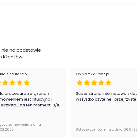
Mon
e
Styl
m i zamkniętym schowkiem
ekoracje i szkło
Kol
ontami
inie na podstawie
ndardzie
i dąb artisan
 Klientów
ci
mi z kolekcji IVO
nia z Zaufane.pl
Opinia z Zaufane.pl
ła procedura związana z
Super strona internetowa skle
mówieniem jest intuicyjna i
wszystko czytelne i przejrzyste
m, częściowo przeszklone
zejrzysta... na ten moment 10/10
ami
yczy zamówienia z dnia
.02.2025
Dotyczy zamówienia z dnia 06.01.2