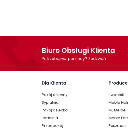
Witryna dostarczana w paczkach do
samo
czytelna instrukcja montażu
, która ułat
Biuro Obsługi Klienta
Potrzebujesz pomocy? Zadzwoń
Dla Klienta
Produce
Pokój dzienny
sweetsit
Sypialnia
Meble Ha
Pokój dziecka
ML Meble
Jadalnia
Meble For
Przedpokój
Puszman