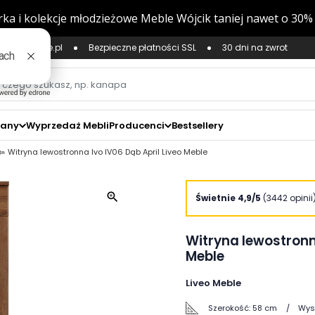
ług Zaufane.pl
Bezpieczne płatności SSL
30 dni na zwrot
zany
Wyprzedaż Mebli
Producenci
Bestsellery
o
Witryna lewostronna Ivo IV06 Dąb April Liveo Meble
zoom_in
Świetnie 4,9/5
(3442 opinii
Witryna lewostronna
Meble
Liveo Meble
Szerokość:
58 cm
Wys