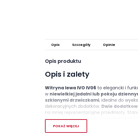
Opis
Szczegóły
Opinie
Opis produktu
Opis i zalety
Witryna lewa IVO IV06
to elegancki i funk
w
niewielkiej jadalni lub pokoju dzienn
szklanymi drzwiczkami
, idealne do wyek
dekoracyjnych dodatków.
Dwie dodatkowe
na mniej reprezentacyjne przedmioty. St
zawartość witryny, tworząc przytulny i styl
frontach
, czarne uchwyty i wyrazista fakt
POKAŻ WIĘCEJ
nowoczesny charakter mebla. Całość zost
które nadają bryle lekkości i elegancji. To