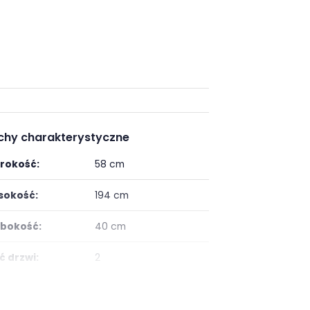
chy charakterystyczne
rokość:
58 cm
okość:
194 cm
bokość:
40 cm
ść drzwi:
2
ietlenie:
z oświetleniem