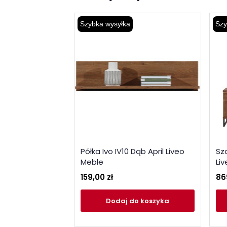
Szybka wysyłka
Szy
Półka Ivo IV10 Dąb April Liveo
Sza
Meble
Li
159,00 zł
86
Dodaj
do koszyka