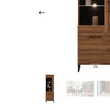
1
/
5