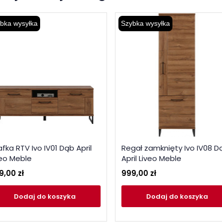
bka wysyłka
Szybka wysyłka
fka RTV Ivo IV01 Dąb April
Regał zamknięty Ivo IV08 D
veo Meble
April Liveo Meble
9,00 zł
999,00 zł
Dodaj
do koszyka
Dodaj
do koszyka