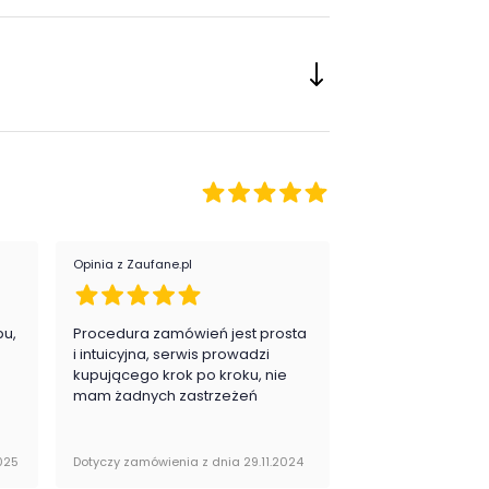
taż:
do samodzielnego
montażu
:
industrialny
klasyczny
or mebla:
Brąz
Opinia z Zaufane.pl
Opinia z Zaufane.pl
pu,
Procedura zamówień jest prosta
Zawsze na 5, jes
.
i intuicyjna, serwis prowadzi
zadowolona i pla
kupującego krok po kroku, nie
zakupy
mam żadnych zastrzeżeń
025
Dotyczy zamówienia z dnia 29.11.2024
Dotyczy zamówienia 