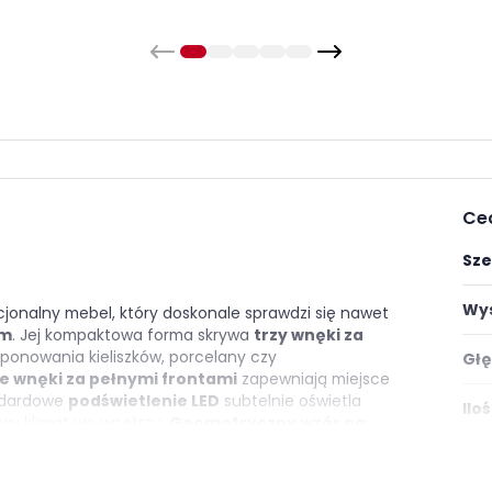
Ce
Sze
Wys
cjonalny mebel, który doskonale sprawdzi się nawet
ym
. Jej kompaktowa forma skrywa
trzy wnęki za
sponowania kieliszków, porcelany czy
Głę
 wnęki za pełnymi frontami
zapewniają miejsce
andardowe
podświetlenie LED
subtelnie oświetla
Ilo
owy klimat we wnętrzu.
Geometryczny wzór na
ura drewna w kolorze dąb artisan podkreślają
Ośw
ała osadzona na
czarnych, smukłych nogach
,
 idealna propozycja jako pojedynczy akcent lub