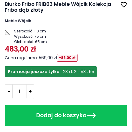
Biurko Fribo FRIB03 Meble Wójcik Kolekcja
favorite_border
Fribo dąb złoty
Meble Wójcik
Szerokość:
110 cm
Wysokość:
75 cm
Głębokość:
65 cm
483,00 zł
Cena regularna: 569,00 zł
-86.00 zł
Promocja jeszcze tylko
23
d.
21
:
53
:
54
-
+
Dodaj do koszyka