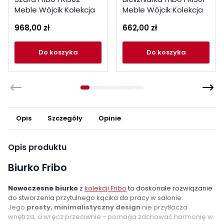
Meble Wójcik Kolekcja
Meble Wójcik Kolekcja
Fribo dąb złoty
Fribo dąb złoty
968,00 zł
662,00 zł
do koszyka
do koszyka
Opis
Szczegóły
Opinie
Opis produktu
Biurko Fribo
Nowoczesne biurko
z
kolekcji Fribo
to doskonałe rozwiązanie
do stworzenia przytulnego kącika do pracy w salonie.
Jego
prosty, minimalistyczny design
nie przytłacza
wnętrza, a wręcz przeciwnie - pomaga zachować harmonię w