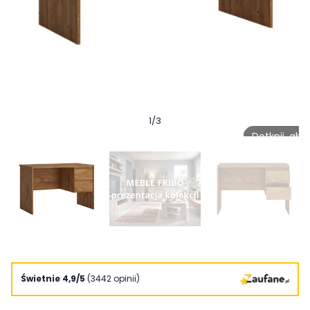
1
/
3
Dotknij, ab
Świetnie 4,9/5
(3442 opinii)