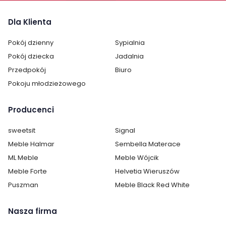
Dla Klienta
Pokój dzienny
Sypialnia
Pokój dziecka
Jadalnia
Przedpokój
Biuro
Pokoju młodzieżowego
Producenci
sweetsit
Signal
Meble Halmar
Sembella Materace
ML Meble
Meble Wójcik
Meble Forte
Helvetia Wieruszów
Puszman
Meble Black Red White
Nasza firma