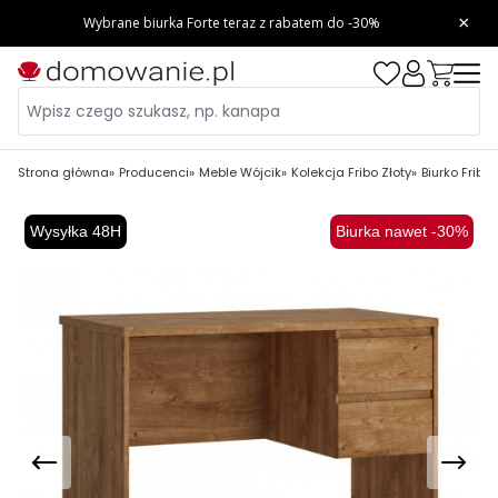
Strona główna
Producenci
Meble Wójcik
Kolekcja Fribo Złoty
Biurko Fribo
Wysyłka 48H
Biurka nawet -30%