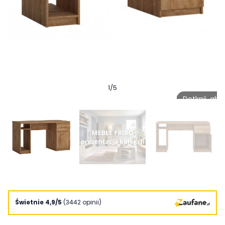
1
/
5
Dotknij, ab
Świetnie 4,9/5
(3442 opinii)