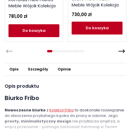
Meble Wójcik Kolekcja
Meble Wójcik Kolekcja
Fribo dąb złoty
Fribo dąb złoty
730,00 zł
781,00 zł
do koszyka
do koszyka
Opis
Szczegóły
Opinie
Opis produktu
Biurko Fribo
Nowoczesne biurko
z
kolekcji Fribo
to doskonałe rozwiązanie
do stworzenia przytulnego kącika do pracy w salonie. Jego
prosty, minimalistyczny design
nie przytłacza wnętrza, a
wręcz przeciwnie - pomaga zachować harmonię w Twoim