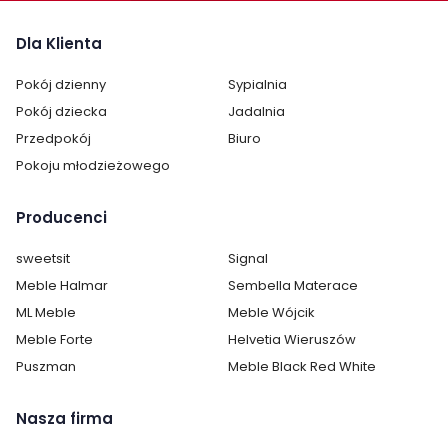
montażu.
Dla Klienta
Pokój dzienny
Sypialnia
Pokój dziecka
Jadalnia
Przedpokój
Biuro
Pokoju młodzieżowego
Producenci
sweetsit
Signal
Meble Halmar
Sembella Materace
ML Meble
Meble Wójcik
Meble Forte
Helvetia Wieruszów
Puszman
Meble Black Red White
Nasza firma