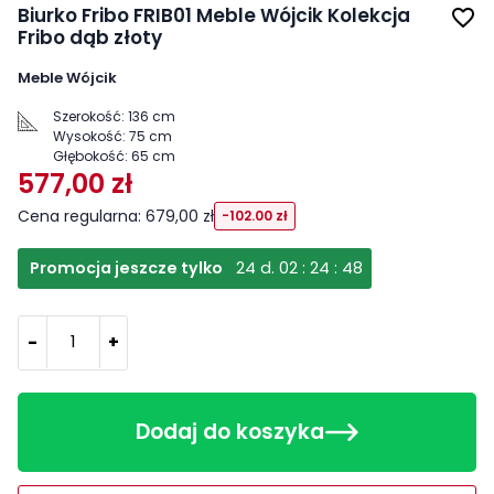
Biurko Fribo FRIB01 Meble Wójcik Kolekcja
favorite_border
Fribo dąb złoty
Meble Wójcik
Szerokość:
136 cm
Wysokość:
75 cm
Głębokość:
65 cm
577,00 zł
Cena regularna: 679,00 zł
-102.00 zł
Promocja jeszcze tylko
24
d.
02
:
24
:
48
-
+
Dodaj do koszyka