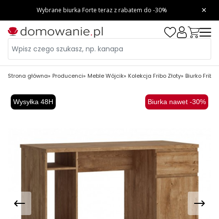
Strona główna
Producenci
Meble Wójcik
Kolekcja Fribo Złoty
Biurko Fribo
Wysyłka 48H
Biurka nawet -30%