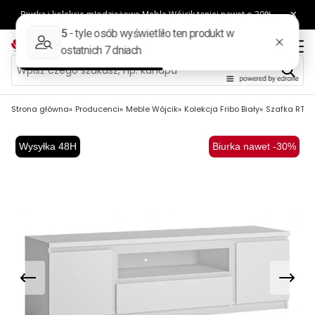
Strona główna
Producenci
Meble Wójcik
Kolekcja Fribo Biały
Szafka RTV F
Wysyłka 48H
Biurka nawet -30%