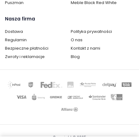
Puszman
Meble Black Red White
Nasza firma
Dostawa
Polityka prywatności
Regulamin
O nas
Cechy charakterystyczne
Bezpieczne płatności
Kontakt z nami
Szerokość:
166 cm
Zwroty i reklamacje
Blog
Wysokość:
52 cm
Głębokość:
45 cm
Ilość szuflad:
1
Ilość drzwi:
2
Montaż:
do samodzielnego montażu
Copyright © 2025
Styl:
nowoczesny