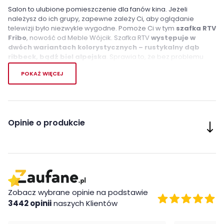
Salon to ulubione pomieszczenie dla fanów kina. Jeżeli
należysz do ich grupy, zapewne zależy Ci, aby oglądanie
telewizji było niezwykle wygodne. Pomoże Ci w tym
szafka RTV
Fribo
, nowość od Meble Wójcik. Szafka RTV
występuje w
dwóch wariantach kolorystycznych – rustykalny dąb
ribbeck, bądź biel alpejska
. Sprawia to, że bez problemu
dobierzesz wybarwienie komponujące się z kolorystyką ścian
POKAŻ WIĘCEJ
oraz innych elementów dekoracyjnych.
Szafka Fribo została wyposażona w
otwartą wnękę
, a także
puste przestrzenie znajdujące się za zamkniętymi
drzwiami
. Taki układ pozwoli Ci przechować mniejszy sprzęt
Opinie o produkcie
RTV – typu konsolę, a także filmy, płyty oraz inne akcesoria.
Mebel
dostępny w dwóch szerokościach – 135,4 oraz 165,4
cm
.
Cechy charakterystyczne
otwarta wnęka
Zobacz wybrane opinie na podstawie
system cichego domyku
3442 opinii
naszych Klientów
dwie szerokości do wyboru
dwa warianty kolorystyczne do wyboru (biel alpejska
oraz dąb ribbeck)