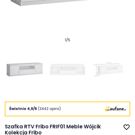
1
/
5
Świetnie 4,9/5
(3442 opinii)
Szafka RTV Fribo FRIF01 Meble Wójcik
favorite_border
Kolekcja Fribo