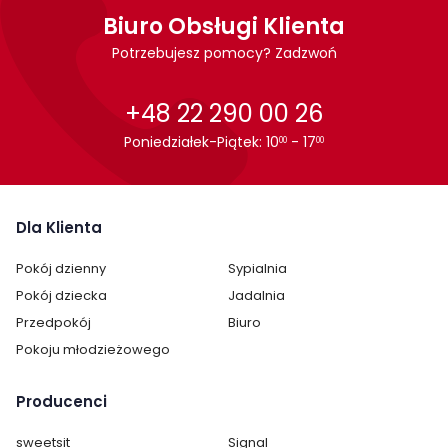
Biuro Obsługi Klienta
Potrzebujesz pomocy? Zadzwoń
+48 22 290 00 26
Poniedziałek-Piątek: 10
- 17
00
00
Cechy charakterystyczne
Szerokość:
Dla Klienta
50 cm
Pokój dzienny
Sypialnia
Wysokość:
70 cm
Pokój dziecka
Jadalnia
Głębokość:
34 cm
Przedpokój
Biuro
Pokoju młodzieżowego
Ilość półek:
1
Producenci
Ilość drzwi:
2
sweetsit
Signal
Oświetlenie:
brak oświetlenia