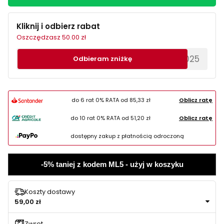
Kliknij i odbierz rabat
Oszczędzasz 50.00 zł
********EWS2025
Odbieram zniżkę
do 6 rat 0% RATA od
85,33 zł
Oblicz ratę
do 10 rat 0% RATA od
51,20 zł
Oblicz ratę
dostępny zakup z płatnością odroczoną
-5% taniej z kodem ML5 - użyj w koszyku
Koszty dostawy
59,00 zł
Zwrot