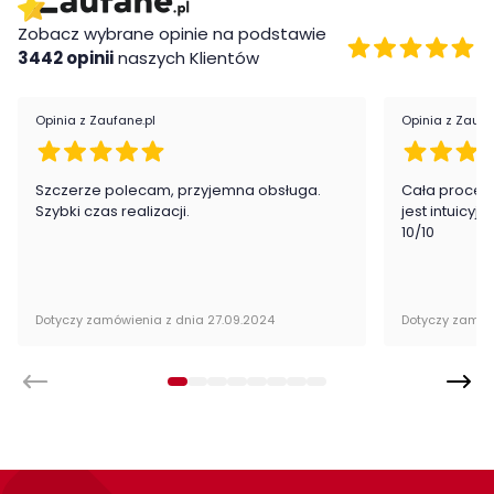
wysoka jakość wykonania
Zobacz wybrane opinie na podstawie
obrzeża ABS
3442 opinii
naszych Klientów
Wykonanie
Opinia z Zaufane.pl
Opinia z Zaufa
płyta laminowana
ABS
Montaż
Szczerze polecam, przyjemna obsługa.
Cała proced
Szybki czas realizacji.
jest intuicyj
10/10
Szafka nocna Forest firmy ML Meble przeznaczona jest do
samodzielnego montażu.
Dotyczy zamówienia z dnia 27.09.2024
Dotyczy zamów