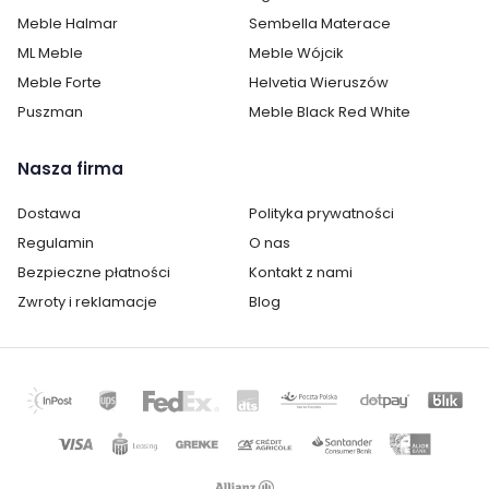
Meble Halmar
Sembella Materace
Montaż:
do samodzielnego montażu
ML Meble
Meble Wójcik
Meble Forte
Helvetia Wieruszów
Styl:
nowoczesny
Puszman
Meble Black Red White
Kolor / wzór :
Zielony
Nasza firma
Dostawa
Polityka prywatności
Regulamin
O nas
Bezpieczne płatności
Kontakt z nami
Zwroty i reklamacje
Blog