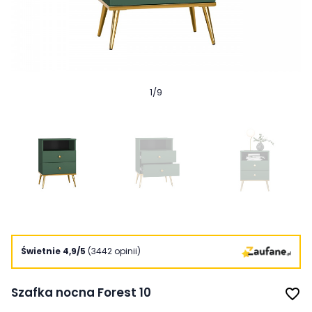
1
/
9
Świetnie 4,9/5
(3442 opinii)
Szafka nocna Forest 10
favorite_border