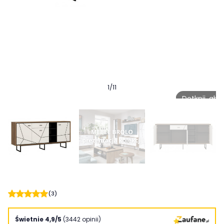
1
/
11
Dotknij, ab
(3)
Świetnie 4,9/5
(3442 opinii)