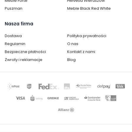
Meble Forte
Helvetia Wieruszów
Puszman
Meble Black Red White
Cechy charakterystyczne
Szerokość:
198 cm
Nasza firma
Wysokość:
91 cm
Dostawa
Polityka prywatności
Regulamin
O nas
Głębokość:
40 cm
Bezpieczne płatności
Kontakt z nami
Zwroty i reklamacje
Blog
Ilość szuflad:
1
Ilość półek:
4
Ilość drzwi:
3
Wykonanie:
laminat / folia
Montaż:
do samodzielnego montażu
Styl:
nowoczesny