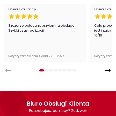
nowoczesna stylistyka
Opinia z Zaufane.pl
Opinia z Zaufa
komoda trzydrzwiowa
praktyczna szuflada
system cichego domyku
Szczerze polecam, przyjemna obsługa.
Cała proced
szuflady z pełnym wysuwem
Szybki czas realizacji.
jest intuicyj
3 praktyczne otwarte wnęki
10/10
Wykonanie
płyta laminowana
Dotyczy zamówienia z dnia 27.09.2024
Dotyczy zamów
Montaż
Komoda Brolo firmy Meble Wójcik jest oryginalnie zapakowana
w paczkach wraz z instrukcją obsługi do samodzielnego
montażu.
Biuro Obsługi Klienta
Potrzebujesz pomocy? Zadzwoń