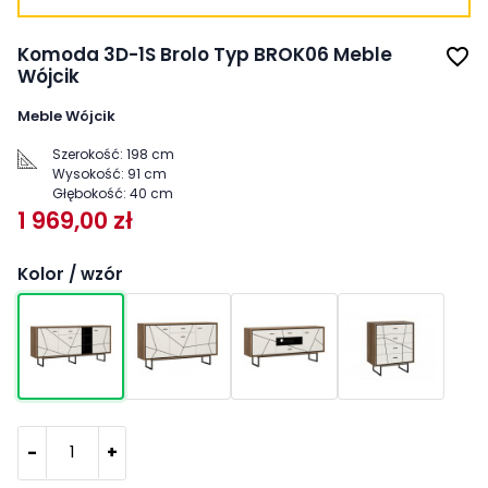
Komoda 3D-1S Brolo Typ BROK06 Meble
favorite_border
Wójcik
Meble Wójcik
Szerokość:
198 cm
Wysokość:
91 cm
Głębokość:
40 cm
1 969,00 zł
Kolor / wzór
-
+