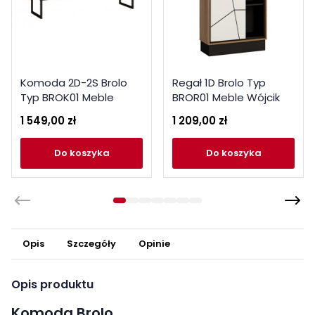
Komoda 2D-2S Brolo
Regał 1D Brolo Typ
Typ BROK01 Meble
BROR01 Meble Wójcik
Wójcik
1 549,00 zł
1 209,00 zł
do koszyka
do koszyka
Opis
Szczegóły
Opinie
Opis produktu
Komoda Brolo