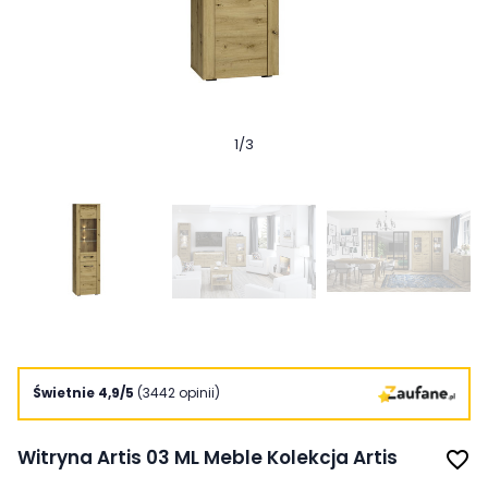
1
/
3
Świetnie 4,9/5
(3442 opinii)
Witryna Artis 03 ML Meble Kolekcja Artis
favorite_border