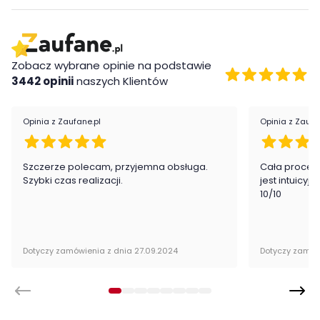
Witryna Artis firmy ML Meble jest oryginalnie zapakowana w
paczkach wraz z instrukcją obsługi do samodzielnego
montażu.
Zobacz wybrane opinie na podstawie
3442 opinii
naszych Klientów
Opinia z Zaufane.pl
Opinia z Zaufa
Szczerze polecam, przyjemna obsługa.
Cała proced
Szybki czas realizacji.
jest intuicyj
10/10
Dotyczy zamówienia z dnia 27.09.2024
Dotyczy zamów