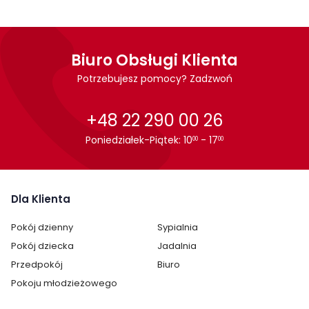
Biuro Obsługi Klienta
Potrzebujesz pomocy? Zadzwoń
+48 22 290 00 26
Cechy charakterystyczne
Poniedziałek-Piątek: 10
- 17
00
00
Szerokość:
55 cm
Wysokość:
200 cm
Dla Klienta
Głębokość:
40 cm
Pokój dzienny
Sypialnia
Kolor drewna:
Jasny dąb
Pokój dziecka
Jadalnia
Przedpokój
Biuro
Ilość szuflad:
brak szuflad
Pokoju młodzieżowego
Ilość półek:
3