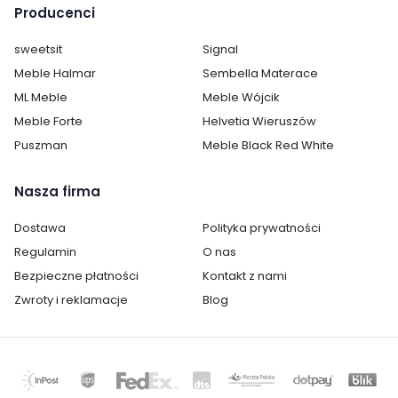
Producenci
Ilość drzwi:
2
sweetsit
Signal
Wykonanie:
laminat / folia
Meble Halmar
Sembella Materace
ML Meble
Meble Wójcik
Oświetlenie:
opcjonalne
Meble Forte
Helvetia Wieruszów
Montaż:
do samodzielnego montażu
Puszman
Meble Black Red White
Styl:
nowoczesny
Nasza firma
Pokój:
Salon
Dostawa
Polityka prywatności
Regulamin
O nas
Typ podparcia:
na nóżkach
Bezpieczne płatności
Kontakt z nami
Kolor / wzór :
Dąb
Zwroty i reklamacje
Blog