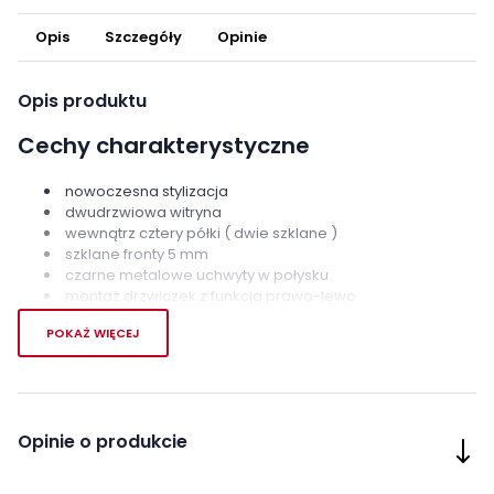
Opis
Szczegóły
Opinie
Opis produktu
Cechy charakterystyczne
nowoczesna stylizacja
dwudrzwiowa witryna
wewnątrz cztery półki ( dwie szklane )
szklane fronty 5 mm
czarne metalowe uchwyty w połysku
montaż drzwiczek z funkcją prawo-lewo
podświetlenie półek w opcji dodatkowej, płatnej
POKAŻ WIĘCEJ
Wykonanie
Płyta laminowana,
Szkło
Opinie o produkcie
Montaż