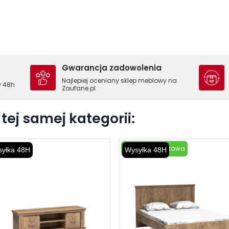
Gwarancja zadowolenia
Najlepiej oceniany sklep meblowy na
w 48h
Zaufane.pl
tej samej kategorii:
Darmowa dostawa
yłka 48H
Wysyłka 48H