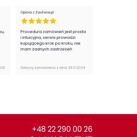
:
klasyczny
Opinia z Zaufane.pl
Opinia z Zaufane.pl
ój:
Salon
Sypialnia
pu,
Procedura zamówień jest prosta
Zawsze na 5, jes
egoria:
Szafy
.
i intuicyjna, serwis prowadzi
zadowolona i pla
kupującego krok po kroku, nie
zakupy
mam żadnych zastrzeżeń
or / wzór :
Dąb
025
Dotyczy zamówienia z dnia 29.11.2024
Dotyczy zamówienia 
+48 22 290 00 26