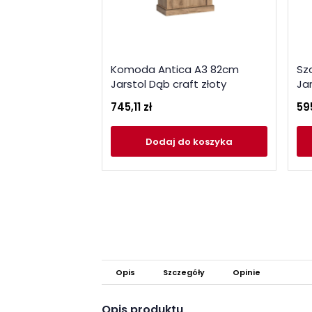
Komoda Antica A3 82cm
Sz
Jarstol Dąb craft złoty
Jar
745,11 zł
59
Dodaj
do koszyka
Opis
Szczegóły
Opinie
Opis produktu