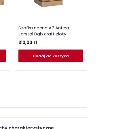
Szafka nocna A7 Antica
Pojemnik na poś
Jarstol Dąb craft złoty
Jarstol Dąb craf
310,00 zł
355,00 zł
Dodaj
do koszyka
Dodaj
do
chy charakterystyczne