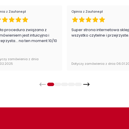
Styl
nia z Zaufane.pl
Opinia z Zaufane.pl
Pok
ła procedura związana z
Super strona internetowa skle
Kat
okiej oferty kolekcji Antica
mówieniem jest intuicyjna i
wszystko czytelne i przejrzyste
zejrzysta... na ten moment 10/10
Kol
yczy zamówienia z dnia
.02.2025
Dotyczy zamówienia z dnia 06.01.2
wana w paczkach wraz z instrukcją obsługi do