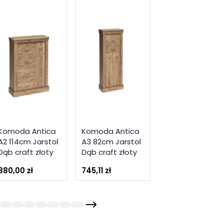
Komoda Antica
Komoda Antica
Witryna Antica
A2 114cm Jarstol
A3 82cm Jarstol
A10 97cm Jarst
Dąb craft złoty
Dąb craft złoty
Dąb craft złoty
880,00 zł
745,11 zł
1 120,00 zł