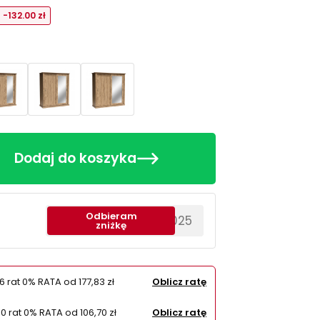
-132.00 zł
Dodaj do koszyka
Odbieram
********EWS2025
zniżkę
6 rat 0% RATA od
177,83 zł
Oblicz ratę
10 rat 0% RATA od
106,70 zł
Oblicz ratę