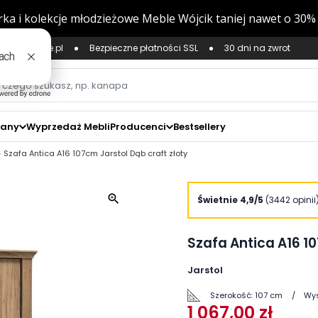
ług Zaufane.pl
Bezpieczne płatności SSL
30 dni na zwrot
zany
Wyprzedaż Mebli
Producenci
Bestsellery
Szafa Antica A16 107cm Jarstol Dąb craft złoty
zoom_in
Świetnie 4,9/5
(3442 opinii
Szafa Antica A16 10
Jarstol
Szerokość:
107 cm
Wys
1 067,00 zł