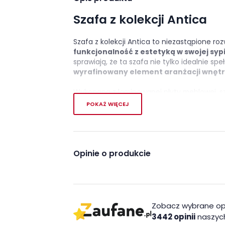
Szafa z kolekcji Antica
Szafa z kolekcji Antica to niezastąpione ro
funkcjonalność z estetyką w swojej sypi
sprawiają, że ta szafa nie tylko idealnie sp
wyrafinowany element aranżacji wnętr
Wykonana z laminowanej płyty meblowej, s
utrzymania w czystości.
Okleina ABS na o
POKAŻ WIĘCEJ
uszkodzeniami, ale także nadaje mu wyjątk
solidnie, utrzymując wnętrze w porządku.
Wnętrze szafy zostało starannie zaprojekt
drążków na wieszaki,
aby zorganizować p
Opinie o produkcie
uchwyty
dodają szafie elegancji, jednocze
Szafa Antica to nie tylko praktyczne miejs
designerski element
, który nadaje sypia
Zobacz wybrane op
Cechy charakterystyczn
3442 opinii
naszych