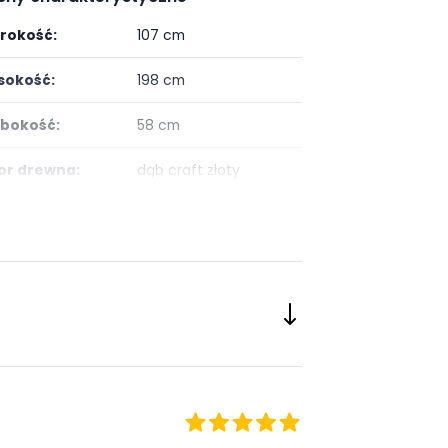
rokość:
107 cm
okość:
198 cm
bokość:
58 cm
or drewna:
dąb craft złoty
ść szuflad:
brak szuflad
ść półek:
2
ść drzwi:
2
onanie:
laminat / folia
taż:
do samodzielnego
montażu