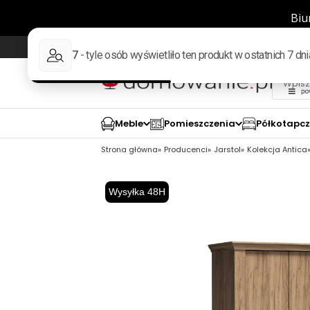
Wysyłka w 48h
98% pozytywnych opinii wed
Meble
Pomieszczenia
Półkotapc
Strona główna
Producenci
Jarstol
Kolekcja Antica
Wysyłka 48H