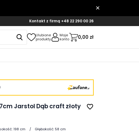
Kontakt z firmą
+48 22 290 00 26
Ulubione
Moje
0,00 zł
produkty
konto
)
7cm Jarstol Dąb craft złoty
favorite_border
okość:
198 cm
Głębokość:
58 cm