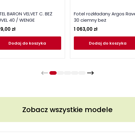
TEL BARON VELVET C. BEŻ
Fotel rozkładany Argos Rav
UVEL 40 / WENGE
30 ciemny beż
39,00 zł
1 063,00 zł
Dodaj
do koszyka
Dodaj
do koszyka
Zobacz wszystkie modele