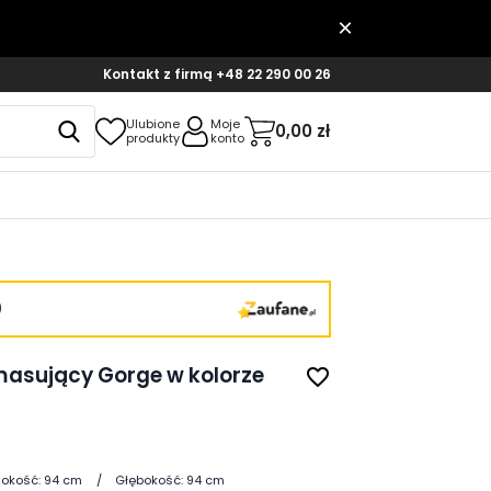
Kontakt z firmą
+48 22 290 00 26
Ulubione
Moje
0,00 zł
produkty
konto
)
masujący Gorge w kolorze
favorite_border
okość:
94 cm
Głębokość:
94 cm