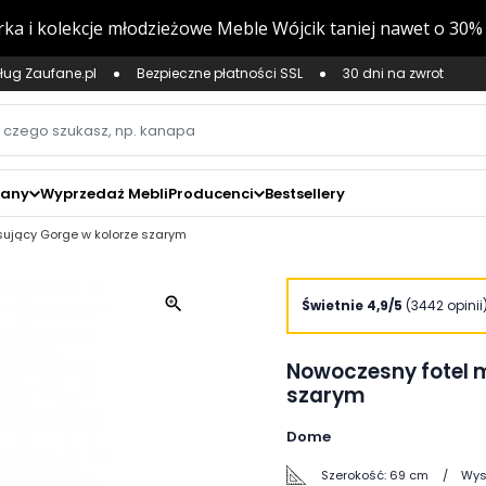
ług Zaufane.pl
Bezpieczne płatności SSL
30 dni na zwrot
zany
Wyprzedaż Mebli
Producenci
Bestsellery
ujący Gorge w kolorze szarym
zoom_in
Świetnie 4,9/5
(3442 opinii
Nowoczesny fotel 
szarym
Dome
Szerokość:
69 cm
Wys