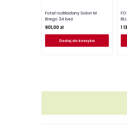
Fotel rozkładany Solon M
FO
Brego 34 beż
BL
901,00 zł
1 1
Dodaj
do koszyka