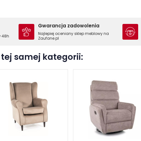
Gwarancja zadowolenia
Najlepiej oceniany sklep meblowy na
w 48h
Zaufane.pl
tej samej kategorii: