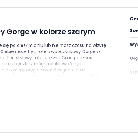
Ce
y Gorge w kolorze szarym
Sze
Wys
e się po ciężkim dniu lub nie masz czasu na wizytę
a Ciebie może być fotel wypoczynkowy Gorge w
. Ten stylowy fotel pozwoli Ci na poczucie
Głę
zemu będziesz mógł zrelaksować się i
y cieszyć się oryginalnym designem oraz
Styl
ią Ci odprężenie po ciężkim dniu pracy. Dzięki
domu, będziesz mógł z niecierpliwością wracać z
Pok
yższej jakości
Mat
Sze
 posiada eleganckie obicie z wysokiej jakości
łatwa w utrzymaniu czystości. Materiał ten jest
Wys
ienne zabrudzenia, a brud z łatwością można
woczesny design fotela w połączeniu z