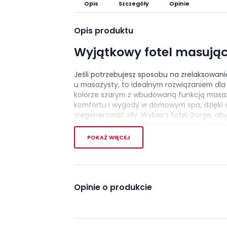
Opis
Szczegóły
Opinie
Opis produktu
Wyjątkowy fotel masując
Jeśli potrzebujesz sposobu na zrelaksowani
u masażysty, to idealnym rozwiązaniem dl
kolorze szarym z wbudowaną funkcją masażu
komfortu i wygody w domowym spa, dzięki c
zregenerować siły. Wybierz fotel Gorge, ab
funkcjonalnymi możliwościami, które zapewn
temu, że fotel masujący czeka na Ciebie w 
POKAŻ WIĘCEJ
pracy każdego dnia.
Postaw na materiały najw
Opinie o produkcie
Fotel wypoczynkowy Gorge w kolorze szarym
skóry syntetycznej, która jest praktyczna i 
odporny na promienie słoneczne oraz codz
usunąć za pomocą wilgotnej ściereczki. No