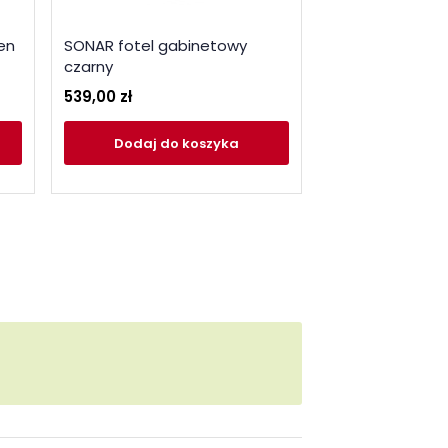
en
SONAR fotel gabinetowy
FOTEL BRIGITTE
czarny
68
539,00 zł
911,00 zł
Dodaj
do koszyka
Dodaj
do