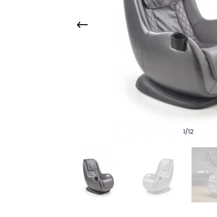
1
/
12