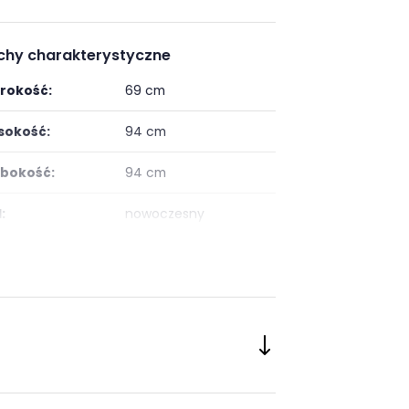
chy charakterystyczne
rokość:
69 cm
okość:
94 cm
bokość:
94 cm
:
nowoczesny
ój:
Salon
eriał:
eko skóra
rokość siedziska:
43 cm
okość siedziska:
43 cm