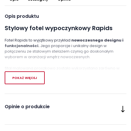
Opis produktu
Stylowy fotel wypoczynkowy Rapids
Fotel Rapids to wyjątkowy przykład
nowoczesnego designu i
funkcjonalności.
Jego proporcje i unikalny design w
połączeniu ze stalowym stelażem czynią go doskonałym
wyborem w aranżacji wnętrz nowoczesnych.
Stal malowana proszkowo została wykorzystana zarówno w
nogach, jak i na ramie, co nadaje fotelowi wyjątkowego blasku i
POKAŻ WIĘCEJ
elegancji. Tapicerka tkaninowa w delikatnym odcieniu
popielatego koloru nadaje mu
przytulności i komfortu.
Fotel Rapids to nie tylko element wyposażenia, ale
również
wyraz osobistego stylu i dbałości o detale
we wnętrzu.
Opinie o produkcie
Doskonale sprawdzi się w nowoczesnych aranżacjach,
dodając im wyjątkowego charakteru.
Cechy charakterystyczne