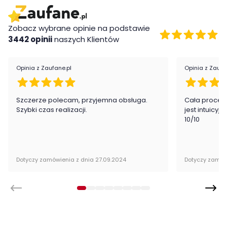
nowoczesny design
wygoda i komfort użytkowania
Zobacz wybrane opinie na podstawie
eleganckie wykończenie
3442 opinii
naszych Klientów
Wykonanie
Opinia z Zaufane.pl
Opinia z Zaufa
stal malowana proszkowo
tkanina
Montaż
Szczerze polecam, przyjemna obsługa.
Cała proced
Szybki czas realizacji.
jest intuicyj
10/10
Fotel Rapids jest oryginalnie zapakowany w paczki wraz z
instrukcją obsługi do samodzielnego montażu.
Dotyczy zamówienia z dnia 27.09.2024
Dotyczy zamów
Cechy charakterystyczne
Szerokość:
69 cm
Wysokość:
81 cm