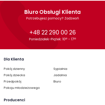
Głębokość:
76 cm
Biuro Obsługi Klienta
Montaż:
do samodzielnego montażu
Potrzebujesz pomocy? Zadzwoń
Styl:
nowoczesny
skandynawski
+48 22 290 00 26
Pokój:
Jadalnia
Poniedziałek-Piątek: 10
- 17
00
00
Salon
Kategoria:
Fotele wypoczynkowe
Dla Klienta
Kolor fotela:
szarości
Pokój dzienny
Sypialnia
Pomieszczenie:
Salon
Pokój dziecka
Jadalnia
Sypialnia
Przedpokój
Biuro
Materiał tapicerki:
tkanina
Pokoju młodzieżowego
Cechy dodatkowe fotela:
wygodny
Producenci