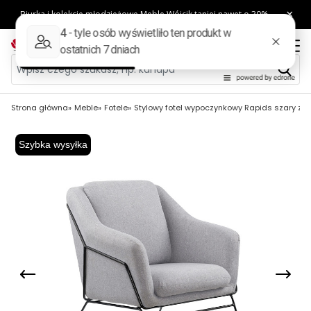
Strona główna
Meble
Fotele
Stylowy fotel wypoczynkowy Rapids szary z 
Szybka wysyłka