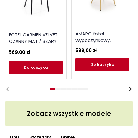
AMARO fotel
FOTEL CARMEN VELVET
wypoczynkowy,
CZARNY MAT / SZARY
oliwkowy
BLUVEL 14
599,00 zł
569,00 zł
do koszyka
do koszyka
Zobacz wszystkie modele
Opis
Szczegóły
Opinie