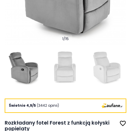
1
/
15
Świetnie 4,9/5
(3442 opinii)
Rozkładany fotel Forest z funkcją kołyski
favorite_border
popielaty