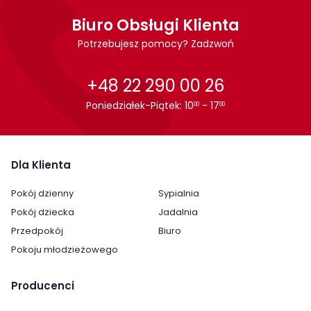
wytrzymała konstrukcja
Biuro Obsługi Klienta
materiał - tkanina welurowa
zagłówek
Potrzebujesz pomocy? Zadzwoń
podnóżek
maksymalne obciążenie - 100 kg
głębokość fotela - 95 cm
+48 22 290 00 26
szerokość fotela - 75 cm
wysokość fotela - 98 cm
Poniedziałek-Piątek: 10
- 17
00
00
wysokość siedziska - 50 cm
funkcja rozkładania
Dodatkowe atuty
Dla Klienta
24 miesiące gwarancji
Pokój dzienny
Sypialnia
30 dni na zwrot bez podania przyczyny
Pokój dziecka
Jadalnia
Wykonanie
Przedpokój
Biuro
Pokoju młodzieżowego
wytrzymała tkanina welurowa
stabilne nogi
Producenci
Montaż