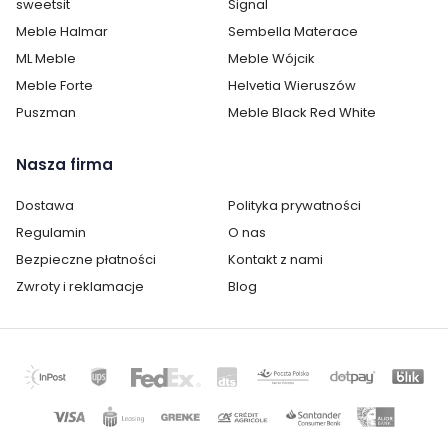
sweetsit
Signal
Fotel Forest jest oryginalnie zapakowany w paczkach wraz z
instrukcją obsługi do samodzielnego montażu. Montaż trwa ok.
Meble Halmar
Sembella Materace
10 minut.
ML Meble
Meble Wójcik
Inne kolory
Meble Forte
Helvetia Wieruszów
Puszman
Meble Black Red White
W ofercie posiadamy fotel Forest w inny wersjach
kolorystycznych. Sprawdź sekcje "Mogą Cię zainteresować”
Nasza firma
Dostawa
Polityka prywatności
Cechy charakterystyczne
Regulamin
O nas
Bezpieczne płatności
Kontakt z nami
Szerokość:
75 cm
Zwroty i reklamacje
Blog
Wysokość:
98 cm
Głębokość:
95 cm
Zagłówek:
tak
Kolor:
Popielaty