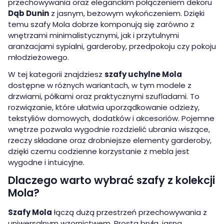
przechowywania oraz eleganckim połączeniem dekoru
Dąb Dunin
z jasnym, beżowym wykończeniem. Dzięki
temu szafy Mola dobrze komponują się zarówno z
wnętrzami minimalistycznymi, jak i przytulnymi
aranżacjami sypialni, garderoby, przedpokoju czy pokoju
młodzieżowego.
W tej kategorii znajdziesz
szafy uchylne Mola
dostępne w różnych wariantach, w tym modele z
drzwiami, półkami oraz praktycznymi szufladami. To
rozwiązanie, które ułatwia uporządkowanie odzieży,
tekstyliów domowych, dodatków i akcesoriów. Pojemne
wnętrze pozwala wygodnie rozdzielić ubrania wiszące,
rzeczy składane oraz drobniejsze elementy garderoby,
dzięki czemu codzienne korzystanie z mebla jest
wygodne i intuicyjne.
Dlaczego warto wybrać szafy z kolekcji
Mola?
Szafy Mola
łączą dużą przestrzeń przechowywania z
uniwersalnym wzornictwem. Prosta bryła, jasna