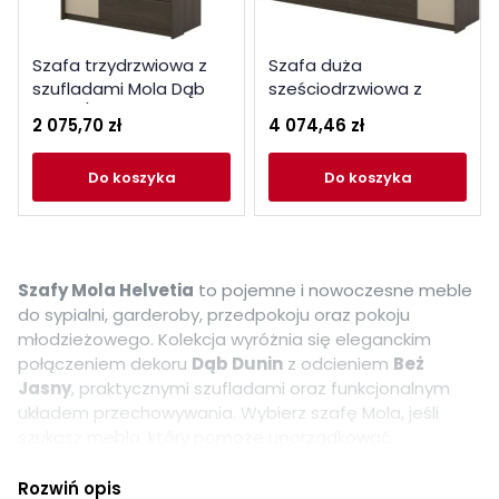
Szafa trzydrzwiowa z
Szafa duża
szufladami Mola Dąb
sześciodrzwiowa z
Dunin / Beż Helvetia
szufladami Mola Dąb
2 075,70 zł
4 074,46 zł
Wieruszów
Dunin / Beż Helvetia
Wieruszów
do koszyka
do koszyka
Szafy Mola Helvetia
to pojemne i nowoczesne meble
do sypialni, garderoby, przedpokoju oraz pokoju
młodzieżowego. Kolekcja wyróżnia się eleganckim
połączeniem dekoru
Dąb Dunin
z odcieniem
Beż
Jasny
, praktycznymi szufladami oraz funkcjonalnym
układem przechowywania. Wybierz szafę Mola, jeśli
szukasz mebla, który pomoże uporządkować
garderobę i estetycznie zagospodarować przestrzeń.
Rozwiń opis