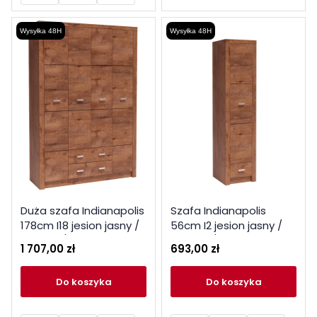
Wysyłka 48H
Wysyłka 48H
Duża szafa Indianapolis
Szafa Indianapolis
178cm I18 jesion jasny /
56cm I2 jesion jasny /
ciemny / kraft biały
ciemny / kraft biały
1 707,00 zł
693,00 zł
do koszyka
do koszyka