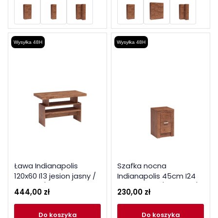
Wysyłka 48H
Wysyłka 48H
Ława Indianapolis
Szafka nocna
120x60 I13 jesion jasny /
Indianapolis 45cm I24
ciemny / kraft biały
jesion jasny / ciemny /
444,00 zł
230,00 zł
kraft biały
do koszyka
do koszyka