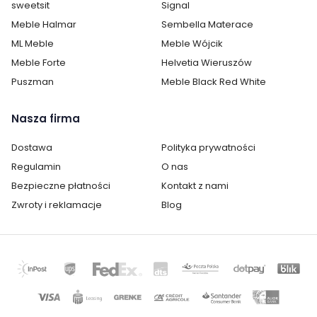
estetyczny wygląd przez lata. Wytrzymałością i stylem
sweetsit
Signal
wyróżniają się także
meble Windsor do salonu
. System
Meble Halmar
Sembella Materace
Indianapolis wyróżniają następujące parametry:
ML Meble
Meble Wójcik
Kolorystyka: jesion jasny, craft biały lub jesion ciemny.
Meble Forte
Helvetia Wieruszów
Solidne
metalowe uchwyty
i ozdobna drewniana
Puszman
Meble Black Red White
deska na frontach.
Grube blaty zapewniające stabilność każdej bryły.
Nasza firma
Praktyczny system meblowy do salonu
Dostawa
Polityka prywatności
Indianapolis
Regulamin
O nas
System meblowy Indianapolis
łączy minimalistyczny
Bezpieczne płatności
Kontakt z nami
design z użytecznością. Szafy i komody z tej serii
Zwroty i reklamacje
Blog
ułatwiają codzienne przechowywanie. To solidne meble
w cenie adekwatnej do jakości wykonania.