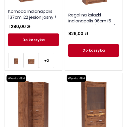
Komoda Indianapolis
Regał na książki
137cm I22 jesion jasny /
Indianapolis 96cm I5
ciemny / kraft biały
1 280,00 zł
jesion jasny / ciemny /
kraft biały
826,00 zł
do koszyka
do koszyka
+2
Wysyłka 48H
Wysyłka 48H