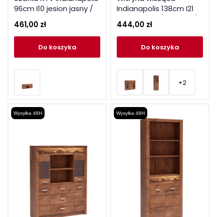
96cm I10 jesion jasny /
Indianapolis 138cm I21
ciemny / kraft biały
jesion jasny / ciemny /
461,00 zł
444,00 zł
kraft biały
do koszyka
do koszyka
+2
Wysyłka 48H
Wysyłka 48H