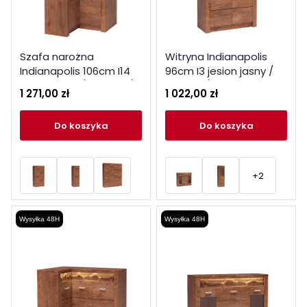
Szafa narożna
Witryna Indianapolis
Indianapolis 106cm I14
96cm I3 jesion jasny /
jesion jasny / ciemny /
ciemny / kraft biały
1 271,00 zł
1 022,00 zł
kraft biały
do koszyka
do koszyka
+2
Wysyłka 48H
Wysyłka 48H