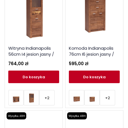
Witryna Indianapolis
Komoda Indianapolis
56cm I4 jesion jasny /
76cm I6 jesion jasny /
ciemny / kraft biały
ciemny / kraft biały
764,00 zł
595,00 zł
do koszyka
do koszyka
+2
+2
Wysyłka 48H
Wysyłka 48H