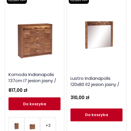
Wysyłka 48H
Wysyłka 48H
Komoda Indianapolis
Lustro Indianapolis
137cm I7 jesion jasny /
120x80 I12 jesion jasny /
ciemny / kraft biały
817,00 zł
ciemny / kraft biały
310,00 zł
do koszyka
do koszyka
+2