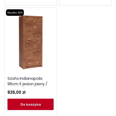
Wysyłka 48H
Szafa Indianapolis
96cm I1 jesion jasny /
ciemny / kraft biały
826,00 zł
do koszyka