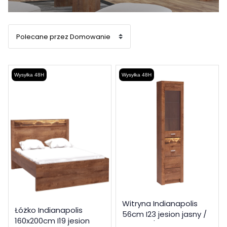
Wysyłka 48H
Wysyłka 48H
Witryna Indianapolis
Łóżko Indianapolis
56cm I23 jesion jasny /
160x200cm I19 jesion
ciemny / kraft biały