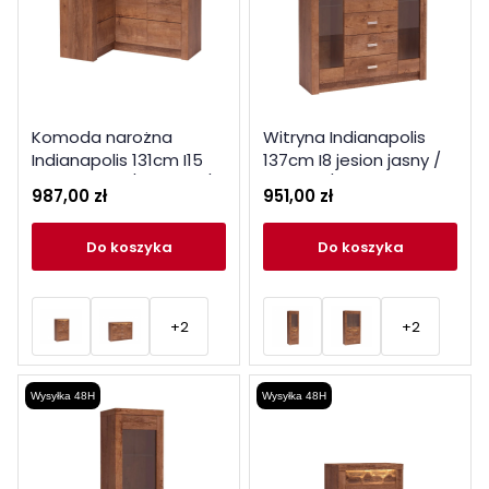
Komoda narożna
Witryna Indianapolis
Indianapolis 131cm I15
137cm I8 jesion jasny /
jesion jasny / ciemny /
ciemny / kraft biały
987,00 zł
951,00 zł
kraft biały
do koszyka
do koszyka
+2
+2
Wysyłka 48H
Wysyłka 48H