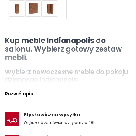
Kup
meble Indianapolis
do
salonu. Wybierz gotowy zestaw
mebli.
Wybierz nowoczesne meble do pokoju
dziennego Indianapolis
Meble do pokoju dziennego
Indianapolis pasują do
Rozwiń opis
współczesnych mieszkań. Produkty marki Jarstol łączą
solidne wykonanie z estetyką, co prezentują również
nowoczesne
meble Natural
.
Błyskawiczna wysyłka
Kup eleganckie meble do salonu oraz
Większość zamówień wysyłamy w 48h
komody ze szkłem